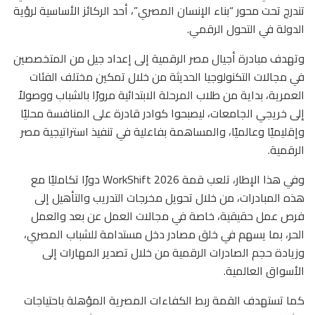
تندرج تحت محور “بناء الإنسان المصري”، أحد الركائز الأساسية لرؤية
الدولة في التحول الرقمي.
وتهدف مبادرة أجيال مصر الرقمية إلى إعداد جيل من المتخصصين
في مجالات التكنولوجيا الحديثة من خلال تمكين مختلف الفئات
العمرية، بداية من طلاب المرحلة الابتدائية مرورًا بالشباب ووصولاً
إلى خريجي الجامعات، ليصبحوا كوادر قادرة على المنافسة محليًا
وإقليميًا وعالميًا، والمساهمة بفاعلية في تنفيذ استراتيجية مصر
الرقمية.
وفي هذا الإطار، تلعب قمة 2026 WorkShift دورًا تكامليًا مع
هذه المبادرات، من خلال تحويل مخرجات التدريب والتأهيل إلى
فرص عمل حقيقية، خاصة في مجالات العمل عن بعد والعمل
الحر، بما يسهم في خلق مصادر دخل مستدامة للشباب المصري،
وزيادة حجم الصادرات الرقمية من خلال تصدير المهارات إلى
الأسواق العالمية.
كما تستهدف القمة ربط الكفاءات المصرية المؤهلة باحتياجات