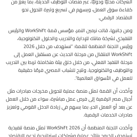
الشركات محليًا ودوليًا، عبر منصات التوظيف الحديثة، بما يعزز من
كفاءة سوق العمل، ويسهم في تسريع وتيرة التحول نحو
الاقتصاد الرقمي.
ومن جانبها، قالت نرمين النمر، مؤسس قمة WorkShift والرئيس
التنفيذي لشركة مانتك للإدارة والتدريب والحلول التكنولوجية،
ورئيس اللجنة المنظمة للقمة: “نستهدف من خلال 2026
WorkShift الانتقال من مرحلة الحديث عن مستقبل العمل إلى
مرحلة التنفيذ الفعلي، من خلال خلق بيئة متكاملة تربط بين التدريب
والتوظيف والتكنولوجيا، وتتيح للشباب المصري فرصًا حقيقية
للعمل في الأسواق العالمية”.
وأكدت أن القمة تمثل منصة عملية لتحويل مخرجات مبادرات مثل
أجيال مصر الرقمية إلى فرص عمل مباشرة، سواء من خلال العمل
عن بعد أو العمل الحر، بما يسهم في زيادة الدخل القومي وتعزيز
صادرات الخدمات الرقمية.
وأكدت اللجنة المنظمة أن 2026 WorkShift تمثل منصة تنفيذية
تستهدف الخروج بنتائج عملية وشراكات استراتيجية تدعم الاقتصاد