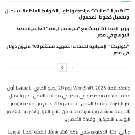
“تنظيم الاتصالات”: مراجعة وتطوير الضوابط المنظمة لتسجيل
وتفعيل خطوط المحمول
وزير الاتصالات يبحث مع “سيستمز ليمتد” العالمية خطط
التوسع في مصر
“كونيكتا” الإسبانية لخدمات التعهيد تستثمر 100 مليون دولار
فى مصر
وتعقد قمة 2026 WorkShift يوم 28 يونيو الجاري، باعتبارها أول
قمة تنفيذية متخصصة في مصر في مجالات العمل الحر والعمل
عبر الإنترنت وأنماط العمل الحديثة، وذلك بدعم من منصة @job
(الحريفة سابقًا)، وبمشاركة نخبة من صناع القرار وأكثر من 200 من
الرؤساء التنفيذيين وقادة الأعمال.
ويأتي اختيار الدكتورة هدى بركة رئيسًا شرفيًا للقمة تقديرًا لدورها