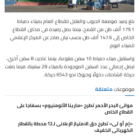
بلغ رصيد صومعة الحبوب والغلال للقطاع العام بميناء دمياط
179.1 ألف طن من القمح، بينما يصل رصيده فى مخازن القطاع
الخاص إلى 147.6 ألف طن بحسب بيان صادر عن المركز الإعلامي
للميناء اليوم.
واستقبل ميناء دمياط 10 سفن متنوعة، بينما غادرت 8 سفن أخري،
ليصل إجمالي عدد السفن الموجودة بالميناء 28 سفينة، فيما بلغت
حركة الشاحنات دخولًا وخروجًا نحو 6543 حركة.
موضوعات
متعلقة
موانئ البحر الأحمر تطرح «مارينا الألومنيوم» بسفاجا على
القطاع الخاص
«إم أو تى» تطرح حق الامتياز الإعلانى لـ12 محطة بالقطار
الكهربائى الخفيف