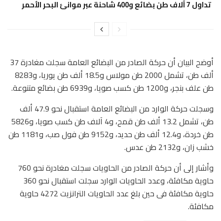
تداول 7 آلاف طن بضائع و400 شاحنة عبر موانئ البحر الأحمر
أوضح البيان أن حركة الصادر من البضائع العامة سجلت مغادرة 37
ألف طن، تشمل 2000 طن مولاس و18.5 ألف طن يوريا، و8283
طن علف بنجر، و1200 طن كسب صويا، و6939 طن بضائع متنوعة.
وسجلت حركة الوارد من البضائع العامة استقبال نحو 47.9 ألف
طن، تشمل 13.2 ألف طن قمح، و4 آلاف طن كسب صويا، و5826
طن خردة، و12.4 ألف طن حديد، و9152 طن فول صب، و1181 طن
خشب زان، و2132 طن عدس.
وأشار إلى أن حركة الصادر من الحاويات سجلت مغادرة نحو 760
حاوية مكافئة، وعدد الحاويات الوارد سجلت استقبال نحو 360
حاوية مكافئة فى حين بلغ عدد الحاويات الترانزيت 4272 حاوية
مكافئة.