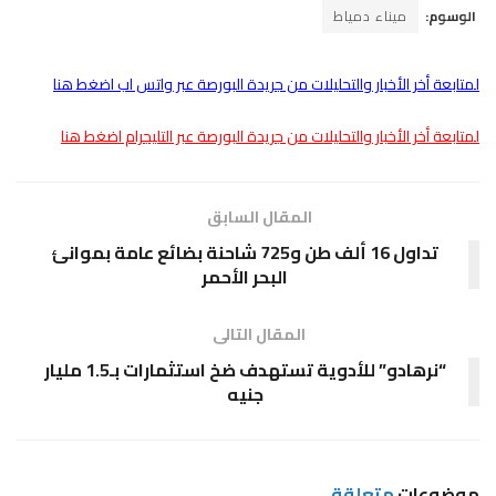
الوسوم:
ميناء دمياط
لمتابعة أخر الأخبار والتحليلات من جريدة البورصة عبر واتس اب اضغط هنا
لمتابعة أخر الأخبار والتحليلات من جريدة البورصة عبر التليجرام اضغط هنا
المقال السابق
تداول 16 ألف طن و725 شاحنة بضائع عامة بموانئ
البحر الأحمر
المقال التالى
“نرهادو” للأدوية تستهدف ضخ استثمارات بـ1.5 مليار
جنيه
موضوعات
متعلقة