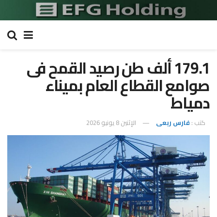
179.1 ألف طن رصيد القمح فى
صوامع القطاع العام بميناء
دمياط
كتب :
فارس ربعى
الإثنين 8 يونيو 2026