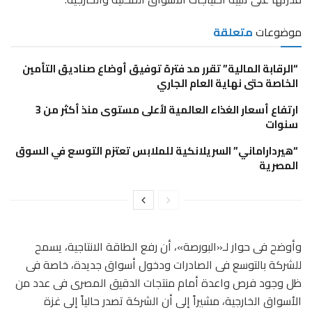
موضوعات
متعلقة
“الرقابة المالية” تقرر مد فترة توفيق أوضاع صناديق التأمين
الخاصة حتى نهاية العام الجاري
ارتفاع أسعار الغذاء العالمية لأعلى مستوى منذ أكثر من 3
سنوات
“هيرداراماني” السريلانكية للملابس تعتزم التوسع في السوق
المصرية
وأوضح فى حوار لـ«البورصة»، أن رفع الطاقة الانتاجية، يسمح
للشركة بالتوسع فى الصادرات ودخول أسواق جديدة، خاصة فى
ظل وجود فرص واعدة أمام منتجات الدقيق المصرى فى عدد من
الأسواق الخارجية، مشيراً إلى أن الشركة تصدر حالياً إلى غزة