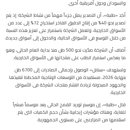
والسودان ودول أفريقية أخرى.
أكد «طلبة»، أن التصدير يمثل جزءاً مهماً من نشاط الشركة؛ إذ يتم
تصدير نحو 40% من إنتاج الدقيق الفاخر استخراج 72% إلى عدد من
الأسواق الخارجية، وتعمل الشركة باستمرار على تعزيز هذه النسبة
من خلال التوسع فى الأسواق الحالية، والدخول إلى أسواق جديدة.
أضاف أن الشركة صدّرت نحو 500 طن منذ بداية العام الحالى، وهو
ما يعكس استمرار الطلب على منتجاتها فى الأسواق الخارجية.
وتستهدف «سنابل» الوصول بإجمالى الصادرات إلى 6700 طن
بنهاية 2026، مستفيدة من التوسعات الإنتاجية المخطط تنفيذها
والجهود المبذولة لزيادة انتشار منتجات الشركة فى الأسواق
الخارجية.
قال «طلبة»، إن موسم توريد القمح الحالى يعد موسماً مبشراً
للغاية، وهناك مؤشرات إيجابية بشأن حجم الكميات التى يتم
استلامها من المزارعين على مستوى الجمهورية.