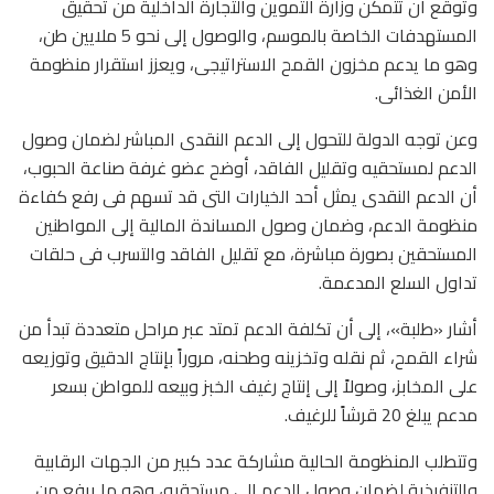
وتوقع أن تتمكن وزارة التموين والتجارة الداخلية من تحقيق
المستهدفات الخاصة بالموسم، والوصول إلى نحو 5 ملايين طن،
وهو ما يدعم مخزون القمح الاستراتيجى، ويعزز استقرار منظومة
الأمن الغذائى.
وعن توجه الدولة للتحول إلى الدعم النقدى المباشر لضمان وصول
الدعم لمستحقيه وتقليل الفاقد، أوضح عضو غرفة صناعة الحبوب،
أن الدعم النقدى يمثل أحد الخيارات التى قد تسهم فى رفع كفاءة
منظومة الدعم، وضمان وصول المساندة المالية إلى المواطنين
المستحقين بصورة مباشرة، مع تقليل الفاقد والتسرب فى حلقات
تداول السلع المدعمة.
أشار «طلبة»، إلى أن تكلفة الدعم تمتد عبر مراحل متعددة تبدأ من
شراء القمح، ثم نقله وتخزينه وطحنه، مروراً بإنتاج الدقيق وتوزيعه
على المخابز، وصولاً إلى إنتاج رغيف الخبز وبيعه للمواطن بسعر
مدعم يبلغ 20 قرشاً للرغيف.
وتتطلب المنظومة الحالية مشاركة عدد كبير من الجهات الرقابية
والتنفيذية لضمان وصول الدعم إلى مستحقيه، وهو ما يرفع من