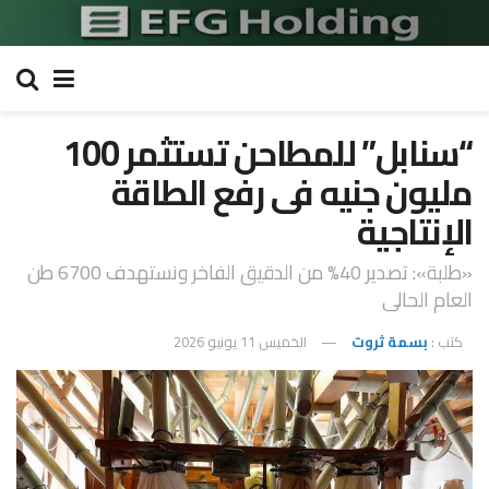
“سنابل” للمطاحن تستثمر 100
مليون جنيه فى رفع الطاقة
الإنتاجية
«طلبة»: تصدير 40% من الدقيق الفاخر ونستهدف 6700 طن
العام الحالى
كتب :
بسمة ثروت
الخميس 11 يونيو 2026