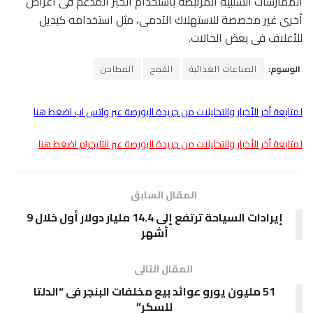
الممارسات السلبية المرتبطة باستخدام الخبز المدعم فى أغراض
أخرى غير مخصصة للاستهلاك الآدمى، مثل استخدامه كبديل
للأعلاف فى بعض الحالات.
الوسوم:
الصناعات الغذائية
القمح
المطاحن
لمتابعة أخر الأخبار والتحليلات من جريدة البورصة عبر واتس اب اضغط هنا
لمتابعة أخر الأخبار والتحليلات من جريدة البورصة عبر التليجرام اضغط هنا
المقال السابق
إيرادات السياحة ترتفع إلى 14.4 مليار دولار أول خلال 9
أشهر
المقال التالى
51 مليون يورو عوائد بيع مخلفات البنجر فى “الدلتا
للسكر”