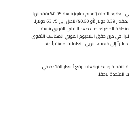
وانعكس هذا التباين ذاته على سوق الفضة؛ إذ تراجعت الفضة في العقود الآجلة (تسليم يوليو) بنسبة 0.95% بفقدانها
0.61 دولار لتستقر عند 64.13 دولاراً، بينما ارتفعت الفضة الفورية بمقدار 0.39 دولار (أو 0.60%) لتصل إلى 63.75 دولاراً.
منطقة الخضراء؛ حيث صعد البلاتين الفوري بنسبة
لغت 0.30% (بواقع 5.03 دولارات) ليصل إلى 1670.17 دولاراً، في حين حقق البلاديوم الفوري المكاسب الأقوى
في تداولات اليوم بقفزة بلغت نسبتها 2.35% بعدما أضاف 28.54 دولاراً إلى قيمته، لينهي التعاملات مستقراً عند
سة النقدية وسط توقعات برفع أسعار الفائدة في
 المتحدة لاحقًا.