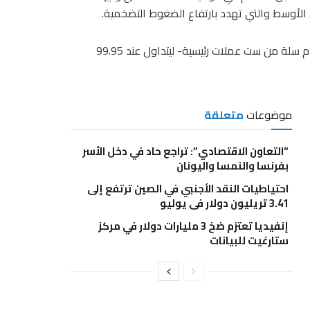
 الأوسط والتي تهدد بارتفاع الضغوط التضخمية.
بينما استقر مؤشر الدولار -الذي يقيس أداء العملة الأمريكية أمام سلة من ست عملات رئيسية- ليتداول عند 99.95
موضوعات
متعلقة
“التعاون الاقتصادي”: تراجع حاد في دخل الأسر
بفرنسا والنمسا واليونان
احتياطيات النقد الأجنبي في الصين ترتفع إلى
3.41 تريليون دولار في يوليو
إنفيديا تعتزم ضخ 3 مليارات دولار في مركز
ستارغيت للبيانات