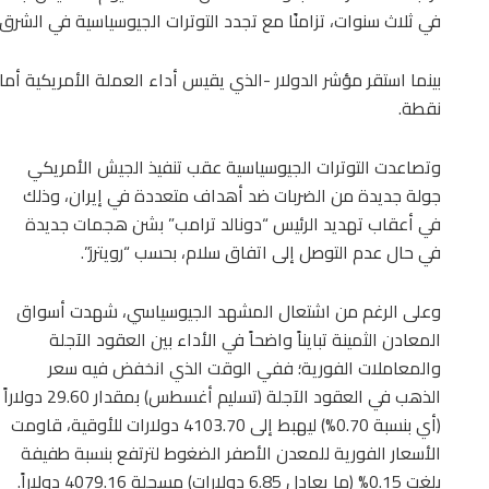
في ثلاث سنوات، تزامنًا مع تجدد التوترات الجيوسياسية في الشرق
نقطة.
وتصاعدت التوترات الجيوسياسية عقب تنفيذ الجيش الأمريكي
جولة جديدة من الضربات ضد أهداف متعددة في إيران، وذلك
في أعقاب تهديد الرئيس “دونالد ترامب” بشن هجمات جديدة
في حال عدم التوصل إلى اتفاق سلام، بحسب “رويترز”.
وعلى الرغم من اشتعال المشهد الجيوسياسي، شهدت أسواق
المعادن الثمينة تبايناً واضحاً في الأداء بين العقود الآجلة
والمعاملات الفورية؛ ففي الوقت الذي انخفض فيه سعر
الذهب في العقود الآجلة (تسليم أغسطس) بمقدار 29.60 دولاراً
(أي بنسبة 0.70%) ليهبط إلى 4103.70 دولارات للأوقية، قاومت
الأسعار الفورية للمعدن الأصفر الضغوط لترتفع بنسبة طفيفة
بلغت 0.15% (ما يعادل 6.85 دولارات) مسجلة 4079.16 دولاراً.