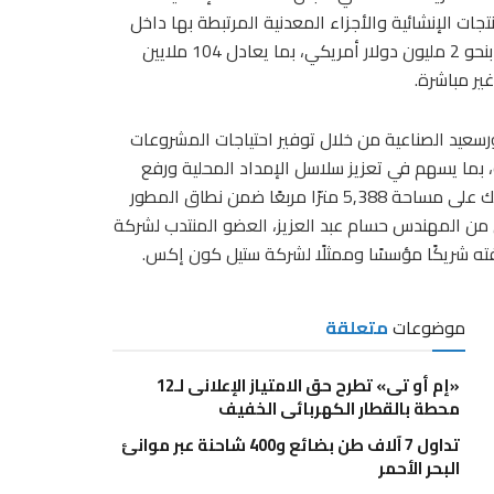
 الإنشائية والأجزاء المعدنية المرتبطة بها داخل
منطقة شرق بورسعيد الصناعية. ويُقام المشروع باستثمارات تُقدَّر بنحو 2 مليون دولار أمريكي، بما يعادل 104 ملايين
يد الصناعية من خلال توفير احتياجات المشروعات
ة، بما يسهم في تعزيز سلاسل الإمداد المحلية ورفع
كفاءة تنفيذ المشروعات الصناعية المختلفة داخل المنطقة، وذلك على مساحة 5,388 مترًا مربعًا ضمن نطاق المطور
 من المهندس حسام عبد العزيز، العضو المنتدب لشركة
ته شريكًا مؤسسًا وممثلًا لشركة ستيل كون إكس.
موضوعات
متعلقة
«إم أو تى» تطرح حق الامتياز الإعلانى لـ12
محطة بالقطار الكهربائى الخفيف
تداول 7 آلاف طن بضائع و400 شاحنة عبر موانئ
البحر الأحمر