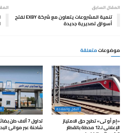
المقال السابق
المقا
تنمية المشروعات يتعاون مع شركة EXBY لفتح
أسواق تصديرية جديدة
ا
موضوعات
متعلقة
النقل والملاحة
ال
«إم أو تى» تطرح حق الامتياز
الإعلانى لـ12 محطة بالقطار
شاحنة عبر موانئ البحر