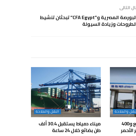
ل التالى
البورصة المصرية و”CFA Egypt” تبحثان تنشيط
لطروحات وزيادة السيولة
نقل والملاحة
النقل والملاحة
تداول 7 آلاف طن بضائع و400
ميناء دمياط يستقبل 30.4 ألف
 الأحمر
طن بضائع خلال 24 ساعة