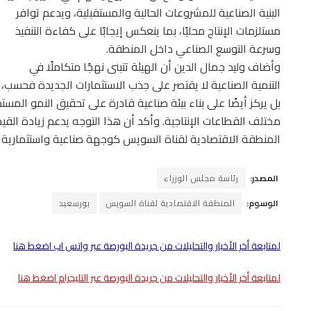
البنية الصناعية للمشروعات الحالية والمستقبلية، ويدعم توافر
مستلزمات الإنتاج محليًا، بما ينعكس إيجابًا على كفاءة التنفيذ
وسرعة التوسع الصناعي داخل المنطقة.
وأضاف وليد جمال الدين أن الهيئة تتبنى نهجًا متكاملًا في
التنمية الصناعية لا يقتصر على جذب الاستثمارات الجديدة فحسب،
بل يركز أيضًا على بناء بيئة صناعية قادرة على تحقيق النمو المستد
مختلف القطاعات الإنتاجية. وأكد أن هذا التوجه يدعم زيادة الق
المنطقة الاقتصادية لقناة السويس كوجهة صناعية واستثمارية م
المصدر:
رئاسة مجلس الوزراء
الوسوم:
المنطقة الاقتصادية لقناة السويس
بورسعيد
لمتابعة أخر الأخبار والتحليلات من جريدة البورصة عبر واتس اب اضغط هنا
لمتابعة أخر الأخبار والتحليلات من جريدة البورصة عبر التليجرام اضغط هنا