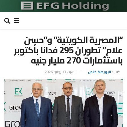
“المصرية الكويتية” و”حسن
علام” تطوران 295 فدانًا بأكتوبر
باستثمارات 270 مليار جنيه
كتب :
البورصة خاص
السبت 13 يونيو 2026