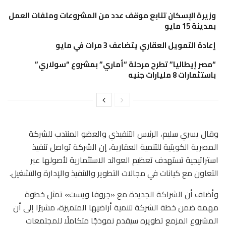
وزيرة الإسكان تتابع موقف عدد من المشروعات وملفات العمل
بمدينة 15 مايو
إعادة التمويل العقاري يتضاعف 3 مرات في مايو
“مصر إيطاليا” تطرح مرحلة “أماري” بمشروع “سولاري”
باستثمارات 8 مليارات جنيه
وقال يسري سليم، الرئيس التنفيذي والعضو المنتدب للشركة
المصرية الكويتية للتنمية العقارية، إن الشركة تواصل تنفيذ
استراتيجية تستهدف تعظيم العوائد الاستثمارية لأصولها عبر
التعاون مع كيانات في مجالات التطوير والتنفيذ والإدارة والتشغيل.
وأضاف أن الشراكة الجديدة مع «جروفا ويست» تمثل خطوة
مهمة ضمن خطة الشركة لتنمية أراضيها المتميزة، مشيرًا إلى أن
المشروع المزمع تطويره سيقدم نموذجًا متكاملًا للمجتمعات