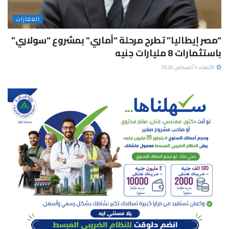
العقارات
“مصر إيطاليا” تطرح مرحلة “أماري” بمشروع “سولاري”
باستثمارات 8 مليارات جنيه
الأربعاء 5 أغسطس 2026