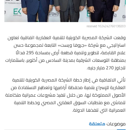
received 1024242760138203
وقعت الشركة المصرية الكويتية للتنمية العقارية اتفاقية تعاون
استراتيجي مع شركة «جروفا ويست» التابعة لمجموعة حسن
علام القابضة، لتطوير وتنمية قطعة أرض بمساحة 295 فدانًا
بمنطقة التوسعات الشرقية بمدينة السادس من أكتوبر، باستثمارات
تتجاوز 270 مليار جنيه.
تأتي الاتفاقية في إطار خطة الشركة المصرية الكويتية للتنمية
العقارية للإسراع بتنمية محفظة أراضيها وتعظيم الاستفادة من
الأصول المملوكة لها، من خلال تنفيذ مشروعات عمرانية متكاملة
تتماشى مع متطلبات السوق العقاري المصري وخطط التنمية
العمرانية التي تنفذها الدولة.
موضوعات
متعلقة