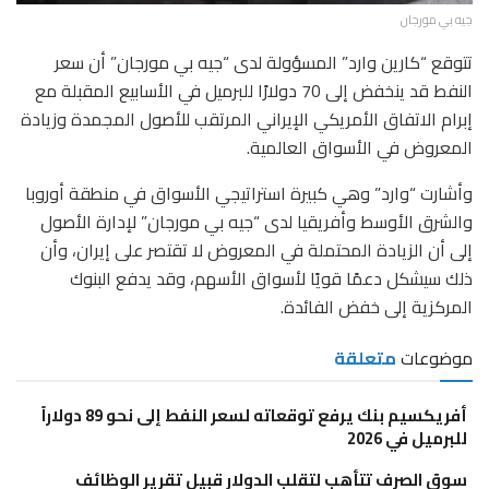
جيه بي مورجان
تتوقع “كارين وارد” المسؤولة لدى “جيه بي مورجان” أن سعر
النفط قد ينخفض إلى 70 دولارًا للبرميل في الأسابيع المقبلة مع
إبرام الاتفاق الأمريكي الإيراني المرتقب للأصول المجمدة وزيادة
المعروض في الأسواق العالمية.
وأشارت “وارد” وهي كبيرة استراتيجي الأسواق في منطقة أوروبا
والشرق الأوسط وأفريقيا لدى “جيه بي مورجان” لإدارة الأصول
إلى أن الزيادة المحتملة في المعروض لا تقتصر على إيران، وأن
ذلك سيشكل دعمًا قويًا لأسواق الأسهم، وقد يدفع البنوك
المركزية إلى خفض الفائدة.
موضوعات
متعلقة
أفريكسيم بنك يرفع توقعاته لسعر النفط إلى نحو 89 دولاراً
للبرميل في 2026
سوق الصرف تتأهب لتقلب الدولار قبيل تقرير الوظائف