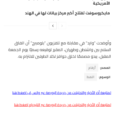
الأمريكية
مايكروسوفت تفتتح أكبر مركز بيانات لها في الهند
وأوضحت “وارد” في مقابلة مع تلفزيون “بلومبرج” أن اتفاق
السلام بين واشنطن وطهران، المقرر توقيعه رسميًا يوم الجمعة
المقبل، يبدو مصممًا لخلق حوافز لكلا الطرفين للالتزام به.
المصدر:
أرقام
الوسوم:
النفط
لمتابعة أخر الأخبار والتحليلات من جريدة البورصة عبر واتس اب اضغط هنا
لمتابعة أخر الأخبار والتحليلات من جريدة البورصة عبر التليجرام اضغط هنا