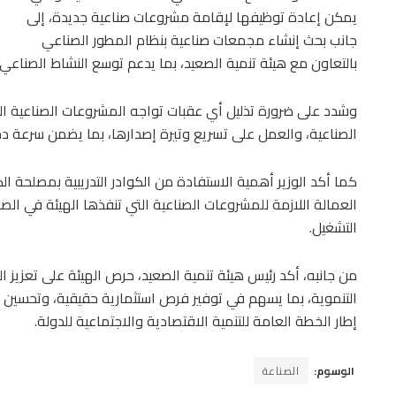
يمكن إعادة توظيفها لإقامة مشروعات صناعية جديدة، إلى
جانب بحث إنشاء مجمعات صناعية بنظام المطور الصناعي
بالتعاون مع هيئة تنمية الصعيد، بما يدعم توسع النشاط الصناعي
وشدد على ضرورة تذليل أي عقبات تواجه المشروعات الصناعية التا
الصناعية، والعمل على تسريع وتيرة إصدارها، بما يضمن سرعة دخو
كما أكد الوزير أهمية الاستفادة من الكوادر التدريبية بمصلحة ال
العمالة اللازمة للمشروعات الصناعية التي تنفذها الهيئة في الص
التشغيل.
من جانبه، أكد رئيس هيئة تنمية الصعيد، حرص الهيئة على تعزيز ا
التنموية، بما يسهم في توفير فرص استثمارية حقيقية، وتحسي
إطار الخطة العامة للتنمية الاقتصادية والاجتماعية للدولة.
الوسوم:
الصناعة