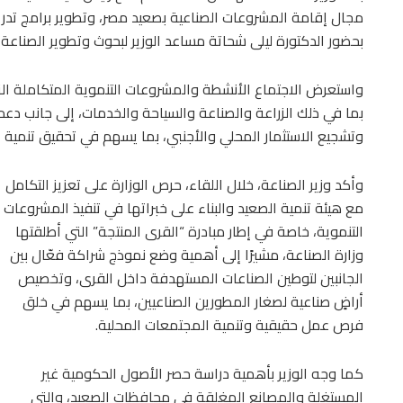
مجال إقامة المشروعات الصناعية بصعيد مصر، وتطوير برامج تدري
بحضور الدكتورة ليلى شحاتة مساعد الوزير لبحوث وتطوير الصناعة 
واستعرض الاجتماع الأنشطة والمشروعات التنموية المتكاملة الت
بما في ذلك الزراعة والصناعة والسياحة والخدمات، إلى جانب دعم
وتشجيع الاستثمار المحلي والأجنبي، بما يسهم في تحقيق تنمية ا
وأكد وزير الصناعة، خلال اللقاء، حرص الوزارة على تعزيز التكامل
مع هيئة تنمية الصعيد والبناء على خبراتها في تنفيذ المشروعات
التنموية، خاصة في إطار مبادرة “القرى المنتجة” التي أطلقتها
وزارة الصناعة، مشيرًا إلى أهمية وضع نموذج شراكة فعّال بين
الجانبين لتوطين الصناعات المستهدفة داخل القرى، وتخصيص
أراضٍ صناعية لصغار المطورين الصناعيين، بما يسهم في خلق
فرص عمل حقيقية وتنمية المجتمعات المحلية.
كما وجه الوزير بأهمية دراسة حصر الأصول الحكومية غير
المستغلة والمصانع المغلقة في محافظات الصعيد، والتي