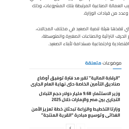
ب العمالة الصناعية المرتبطة بتلك المشروعات، وذلك
وعدد من قيادات الوزارة.
ي تنفذها هيئة تنمية الصعيد في مختلف المجالات،
 الحرف التراثية والصناعات الصغيرة والمتوسطة،
قتصادية واجتماعية مستدامة لأبناء الصعيد.
موضوعات
متعلقة
“الرقابة المالية” تقرر مد فترة توفيق أوضاع
صناديق التأمين الخاصة حتى نهاية العام الجاري
وزير الاستثمار: 9.68 مليار دولار حجم التبادل
التجاري بين مصر والإمارات خلال 2025
وزارتا التخطيط والزراعة تبحثان خطة تعزيز الأمن
الغذائي وتوسيع مبادرة “القرية المنتجة”