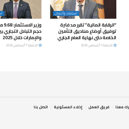
استثمار وأعمال
اس
“الرقابة المالية” تقرر مد فترة
وزير ا
توفيق أوضاع صناديق التأمين
حجم التبادل التجاري ب
الخاصة حتى نهاية العام الجاري
والإمارات خلال 2025
الجمعة 7 أغسطس 2026
الجمعة 7 أغسطس 2026
ك معنا
فريق العمل
إخلاء المسئولية
اتصل بنا