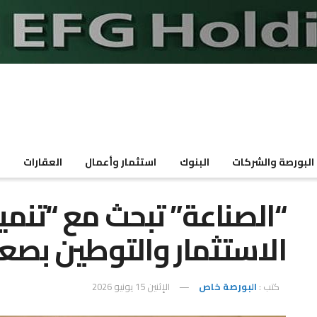
البورصة والشركات
البنوك
استثمار وأعمال
العقارات
م
“الصناعة” تبحث مع “تنمي
الاستثمار والتوطين بصع
كتب :
البورصة خاص
الإثنين 15 يونيو 2026