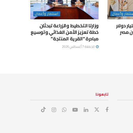
تثمار وأعمال
استثمار وأعمال
لاستثمار: 9.68 مليار دولار
وزارتا التخطيط والزراعة تبحثان
ين مصر
خطة تعزيز الأمن الغذائي وتوسيع
مبادرة “القرية المنتجة”
الجمعة 7 أغسطس 2026
تابعونا