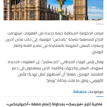
بريطانيا
فرضت الحكومة البريطانية حزمة جديدة من العقوبات استهدفت
الذراع المصرفية لشركة “ياندكس” الروسية، إلى جانب بنكين آخرين
وعشرات السفن المتهمة بالمشاركة في تصدير النفط والغاز
الروسي.
وقال رئيس الوزراء البريطاني “كير ستارمر”، إن العقوبات الجديدة
تستهدف السفن والجهات والأفراد الذين يساهمون في دعم
الاقتصاد الروسي، معتبرًا أن أنشطتهم تمثل تهديدًا للأمن
الأوروبي، وفق ما نقلت وكالة “رويترز”.
موضوعات
متعلقة
قاضية تلزم «فيريسك» بمحاولة إتمام صفقة «أكيولينكس»