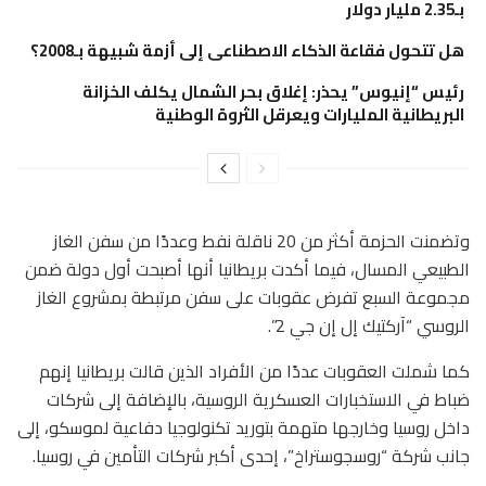
بـ2.35 مليار دولار
هل تتحول فقاعة الذكاء الاصطناعى إلى أزمة شبيهة بـ2008؟
رئيس “إنيوس” يحذر: إغلاق بحر الشمال يكلف الخزانة
البريطانية المليارات ويعرقل الثروة الوطنية
وتضمنت الحزمة أكثر من 20 ناقلة نفط وعددًا من سفن الغاز
الطبيعي المسال، فيما أكدت بريطانيا أنها أصبحت أول دولة ضمن
مجموعة السبع تفرض عقوبات على سفن مرتبطة بمشروع الغاز
الروسي “آركتيك إل إن جي 2”.
كما شملت العقوبات عددًا من الأفراد الذين قالت بريطانيا إنهم
ضباط في الاستخبارات العسكرية الروسية، بالإضافة إلى شركات
داخل روسيا وخارجها متهمة بتوريد تكنولوجيا دفاعية لموسكو، إلى
جانب شركة “روسجوستراخ”، إحدى أكبر شركات التأمين في روسيا.