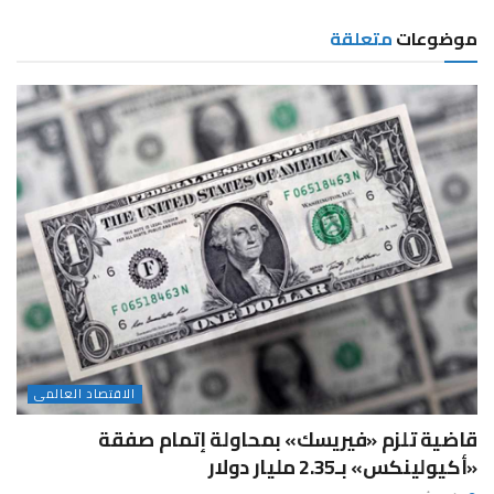
موضوعات
متعلقة
الاقتصاد العالمى
قاضية تلزم «فيريسك» بمحاولة إتمام صفقة
«أكيولينكس» بـ2.35 مليار دولار