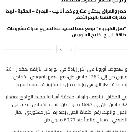
مصر والعراق يبحثان مشروع خط أنابيب «البصرة – العقبة» لربط
صادرات النفط بالبحر الأحمر
“نقل الكهرباء” توقع عقدًا لتنفيذ خط لتفريغ قدرات مشروعات
طاقة الرياح بخليج السويس
واستحوذت أوروبا على أكبر زيادة في الواردات، لترتفع بمقدار 26.1
مليون طن إلى 126.2 مليون طن، مع سعيها لتعويض انخفاض
إمدادات الغاز الروسي وإعادة ملء المخزونات بحسب التقرير.
في المقابل، تراجعت واردات منطقة آسيا والمحيط الهادئ بمقدار
9.2 مليون طن إلى 168.7 مليون طن، نتيجة انخفاض الطلب في
الصين والهند، رغم احتفاظ الصين بصدارة أكبر مستوردي الغاز
الطبيعي المسال عالمياً عند 69.77 مليون طن.