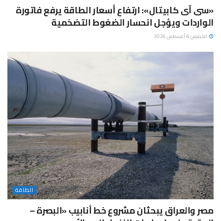
«سى آى كابيتال»: ارتفاع أسعار الطاقة يرفع فاتورة
الواردات ويؤجل انحسار الضغوط التضخمية
الخميس 6 أغسطس 2026
الطاقة
مصر والعراق يبحثان مشروع خط أنابيب «البصرة –