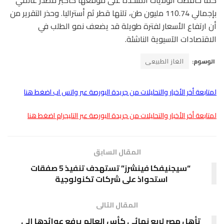
كما حافظت الولايات المتحدة على موقعها كأكبر مصدر عالمي
بإجمالي 110.74 مليون طن، تلتها قطر ثم أستراليا. وحذر التقرير من
أن ارتفاع الأسعار لفترة طويلة قد يضعف نمو الطلب في
الاقتصادات الآسيوية الناشئة.
الوسوم:
الغاز الطبيعى
لمتابعة أخر الأخبار والتحليلات من جريدة البورصة عبر واتس اب اضغط هنا
لمتابعة أخر الأخبار والتحليلات من جريدة البورصة عبر التليجرام اضغط هنا
المقال السابق
“سيجنيفكا فينشرز” تستهدف تنفيذ 5 صفقات
استحواذ على شركات تكنولوجية
المقال التالى
تأهل مصر لربع نهائى كأس العالم يرفع عوائدها إلى