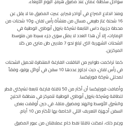
سواحل سلطنة عمان عند مضيق هرمز، اليوم الأربعاء.
ومنذ اندلاع الصراع في أواخر فبراير، عبرت المضيق ما لا يقل عن
16 شحنة غاز طبيعي مسال من منشأة رأس لفان، و10 شحنات من
محطة جزيرة داس التابعة لشركة بترول أبوظبي الوطنية في
الإمارات، إلا أن هذا العدد لا يمثل سوى جزء بسيط من متوسط
الشحنات الشهرية التي تبلغ نحو 7 ملايين طن متري من كلا
المركزين.
كما تراكمت طوابير من الناقلات الفارغة المنتظرة لتحميل الشحنات
في رأس لفان، حيث تجاوز عددها 10 سفن في أوائل يوليو، وفقاً
لمحللي شركة فورتيكسا.
وأضافت فورتيكسا أن أكثر من 50 ناقلة فارغة تابعة لشركتي قطر
للطاقة وشركة بترول أبوظبي الوطنية تتمركز في منطقة الخليج
والشرق الأوسط والهند ومضيق ملقا، في حين أوقفت بعض
السفن أجهزة التعريف الآلي الخاصة بها لأكثر من 10 أيام.
ورغم ذلك، تمكنت ناقلتا نفط خام عملاقتان من عبور المضيق