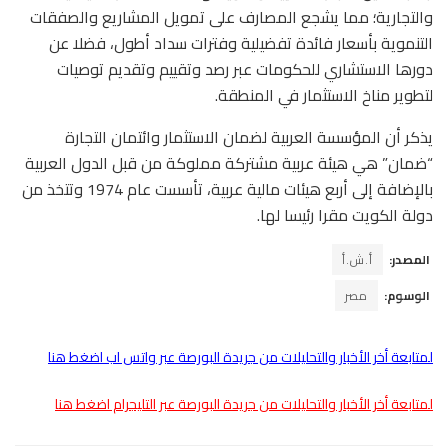
والتجارية؛ مما يشجع المصارف على تمويل المشاريع والصفقات
التنموية بأسعار فائدة تفضيلية وفترات سداد أطول، فضلا عن
دورها الاستشاري للحكومات عبر رصد وتقييم وتقديم توصيات
لتطوير مناخ الاستثمار في المنطقة.
يذكر أن المؤسسة العربية لضمان الاستثمار وائتمان التجارة
“ضمان” هي هيئة عربية مشتركة مملوكة من قبل الدول العربية
بالإضافة إلى أربع هيئات مالية عربية، تأسست عام 1974 وتتخذ من
دولة الكويت مقرا رئيسا لها.
المصدر:
أ.ش.أ
الوسوم:
مصر
لمتابعة أخر الأخبار والتحليلات من جريدة البورصة عبر واتس اب اضغط هنا
لمتابعة أخر الأخبار والتحليلات من جريدة البورصة عبر التليجرام اضغط هنا