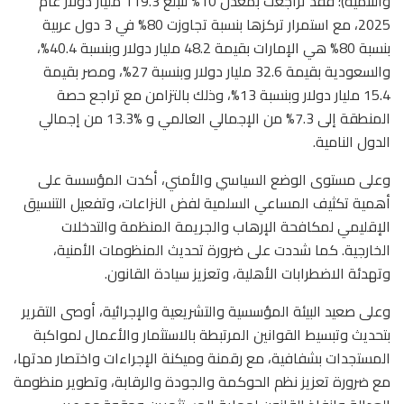
والتنمية)؛ فقد تراجعت بمعدل 10% لتبلغ 119.3 مليار دولار عام
2025، مع استمرار تركزها بنسبة تجاوزت 80% في 3 دول عربية
بنسبة 80% هي الإمارات بقيمة 48.2 مليار دولار وبنسبة 40.4%،
والسعودية بقيمة 32.6 مليار دولار وبنسبة 27%، ومصر بقيمة
15.4 مليار دولار وبنسبة 13%، وذلك بالتزامن مع تراجع حصة
المنطقة إلى 7.3% من الإجمالي العالمي و %13.3 من إجمالي
الدول النامية.
وعلى مستوى الوضع السياسي والأمني، أكدت المؤسسة على
أهمية تكثيف المساعي السلمية لفض النزاعات، وتفعيل التنسيق
الإقليمي لمكافحة الإرهاب والجريمة المنظمة والتدخلات
الخارجية. كما شددت على ضرورة تحديث المنظومات الأمنية،
وتهدئة الاضطرابات الأهلية، وتعزيز سيادة القانون.
وعلى صعيد البيئة المؤسسية والتشريعية والإجرائية، أوصى التقرير
بتحديث وتبسيط القوانين المرتبطة بالاستثمار والأعمال لمواكبة
المستجدات بشفافية، مع رقمنة وميكنة الإجراءات واختصار مدتها،
مع ضرورة تعزيز نظم الحوكمة والجودة والرقابة، وتطوير منظومة