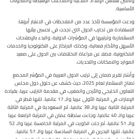
وتأمين سلاسل الإمداد المحلية والمدخلات الوسيطة والمكونات
الأساسية.
ودعت المؤسسة لأخذ عدد من الملاحظات في الاعتبار أبرزها:
الاستفادة من تجارب الدول التي نجحت في تحسين بيئتها
الاستثمارية وترتيبها في المؤشرات الدولية، والبدء بالإصلاحات
الأسهل والأكثر فعالية، وكذلك الارتكاز على التكنولوجيا والخدمات
الالكترونية، فضلا عن مراعاة الاختلافات بين الدول على صعيد
الموارد والامكانات والتحديات.
وأشار تقرير ضمان إلى ترتيب الدول العربية في المؤشر المجمع
لمناخ الاستثمار لعام 2025، حيث كشف عن حلول دول مجلس
التعاون الخليجي والأردن والمغرب في مقدمة الترتيب عربيا، بقيادة
الإمارات في المرتبة الأولى عربيا والـ 17 عالميا، تلتها قطر في
المرتبة الثانية عربيا والـ 38 عالميا، ثم السعودية في المرتبة الثالثة
عربيا والـ 40 عالميا، وجاءت سلطنة عمان في المرتبة الرابعة عربيا
والـ 51 عالميا، ثم حلت الكويت في المرتبة الخامسة عربيا والـ 52
عالميا، تلتها البحرين في المرتبة السادسة عربيا والـ 57 عالميا،