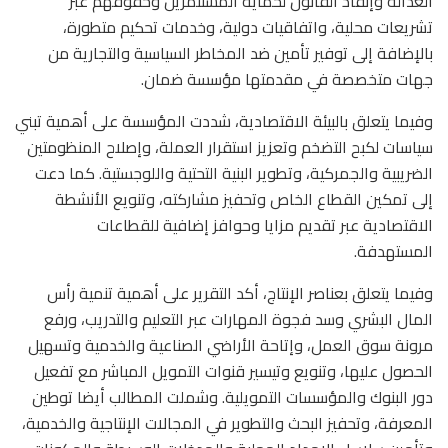
العدالة وإنفاذ القانون لحماية المستثمرين وحقوقهم عبر
تشريعات محلية، واتفاقيات دولية، وخدمات تحكيم متطورة،
بالإضافة إلى توفير تأمين ضد المخاطر السياسية والتجارية من
جهات متخصصة في مقدمتها مؤسسة ضمان.
وفيما يتعلق بالبيئة الاقتصادية، شددت المؤسسة على أهمية تبني
سياسات لكبح التضخم وتعزيز استقرار العملة، وإصلاح المنظومتين
الضريبية والجمركية، وتطوير البنية التحتية واللوجستية. كما دعت
إلى تمكين القطاع الخاص وتحفيز مشاركته، وتنويع الأنشطة
الاقتصادية عبر تقديم مزايا وحوافز إضافية للقطاعات
المستهدفة.
وفيما يتعلق بعناصر الإنتاج، أكد التقرير على أهمية تنمية رأس
المال البشري وسد فجوة المهارات عبر التعليم والتدريب، ورفع
مرونة سوق العمل، وإتاحة الأراضي الصناعية والخدمية وتسهيل
الحصول عليها، وتنويع وتيسير قنوات التمويل المباشر مع تفعيل
دور البنوك والمؤسسات التمويلية. وشملت المطالب أيضا توطين
المعرفة، وتحفيز البحث والتطوير في المجالات الإنتاجية والخدمية،