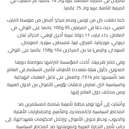
فالأردن في المرتبة السابعة عربيا والـ 74 عالميا، ثم المغرب في
المرتبة الثامنة عربيا والـ 75 عالميا.
كما حققت كل من تونس ومصر مركزا أفضل من متوسط الترتيب
العربي، حيث حلتا في المرتبتين 95 و100 عالميا على التوالي. في
المقابل، جاء ترتيب 11 دولة عربية أخرى (وهي: الجزائر، لبنان،
جيبوتي، موريتانيا، العراق، ليبيا، فلسطين، سوريا، الصومال،
السودان، واليمن) ما بين المركزين 104 و158 عالميا على التوالي.
وفي ختام تقريرها، أكدت المؤسسة التزامها بمواصلة دورها
المحوري كأول هيئة متعددة الأطراف لتأمين الاستثمار في العالم
منذ تأسيسها عام 1974، والعمل على تذليل العقبات الهيكلية
والسياسية التي تعترض تدفقات رؤوس الأموال بين الدول العربية
ومن مختلف دول العالم إليها.
وأشارت إلى أنها توفر مظلة تأمينية شاملة للمستثمرين ضد
المخاطر السياسية (كالمصادرة، والتأميم، والاضطرابات الأهلية
والحروب، وحظر تحويل الأموال، وإخلال الحكومات بتعهداتها)، إلى
جانب تأمين التجارة العربية وتمويلاتها ضد المخاطر السياسية