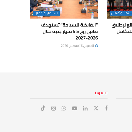
تثمار وأعمال
استثمار وأعمال
لع لإطلاق
“القابضة للسياحة” تستهدف
لتكامل
صافي ربح 5.5 مليار جنيه خلال
2026-2027
الخميس 6 أغسطس 2026
تابعونا