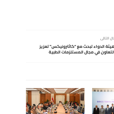
ل التالى
يئة الدواء تبحث مع “كاثترونيكس” تعزيز
لتعاون في مجال المستلزمات الطبية