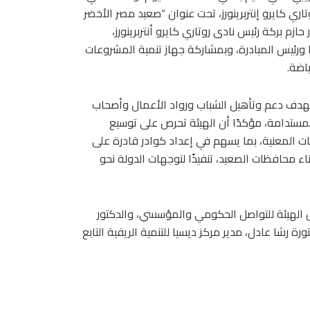
اري كايرو إنتربرينورز، تحت عنوان “صعيد مصر الأخضر
حازم بركة رئيس نادى روتاري كايرو أنتربرينورز،
والدكتورة دينا المنزلاوى مساعد محافظ المنطقة الروتارية ٢٤٥١ ورئيس المبادرة، وبمشاركة جهاز تنمية المشروعات
اضة.
يستهدف دعم وتأهيل الشباب ورواد الأعمال وأصحاب
لمستدامة، مؤكدًا أن الهيئة تحرص على توسيع
المعنية، بما يسهم في إعداد كوادر قادرة على
محافظات الصعيد، تنفيذًا لتوجهات الدولة نحو
يس الهيئة للتواصل الحكومي والمؤسسي، والدكتور
 رشا عادل، مدير مركز ديسيا للتنمية الريفية التابع