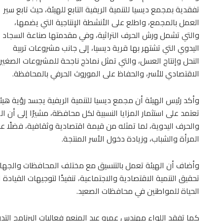
تفقدية بمجمع ديسيا للتنمية الريفية التابع للهيئة، حيث تابع سير
العمل بالمجمع، واطلع على الأنشطة الإنتاجية التي يضمها،
والتي تشمل ورش الحرف التراثية، وفي مقدمتها صناعة السجاد
اليدوي التي تشتهر بها قرية ديسيا، إلى جانب مشروعات تربية
النحل وإنتاج العسل، والتي تمثل نماذج ناجحة للمشروعات الصغيرة
الاقتصادي للأسر، والحفاظ على الموروث الحرفي بالمحافظة.
وأكد رئيس الهيئة أن مجمع ديسيا للتنمية الريفية يجسد رؤية ه
تعتمد على استثمار المزايا النسبية لكل محافظة، مشيرًا إلى أن اله
والحرف اليدوية، لما تمثله من قيمة اقتصادية وثقافية، فضلً
المرأة والشباب، وزيادة دخول الأسر المنتجة.
وأضاف أن الهيئة تعمل بالتنسيق مع مختلف المحافظات والجهات
تحقيق التنمية الاقتصادية والاجتماعية، تنفيذًا لتوجيهات القيا
الحياة للمواطنين في محافظات الصعيد.
كما تفقد اللواء مهندس عمرو عبد المنعم فعاليات البرنامج التد