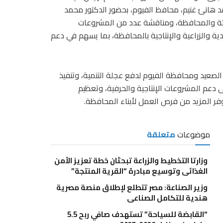
مد هانئ غنيم، محافظ الفيوم، بحضور الدكتور محمد
لهيئة والمحافظة، ومناقشة عدد من المشروعات
ة والزراعية والإنتاجية بالمحافظة، بما يسهم في دعم
 الصعيد ومحافظة الفيوم لدفع عجلة التنمية، وتنفيذ
 دعم المشروعات الإنتاجية والحرفية، وتعظيم
وفر المزيد من فرص العمل لأبناء المحافظة.
موضوعات
متعلقة
وزارتا التخطيط والزراعة تبحثان خطة تعزيز الأمن
الغذائي وتوسيع مبادرة “القرية المنتجة”
وزير الصناعة: مصر تتطلع لإطلاق منصة مصرية
هندية للتكامل الصناعي
“القابضة للسياحة” تستهدف صافي ربح 5.5