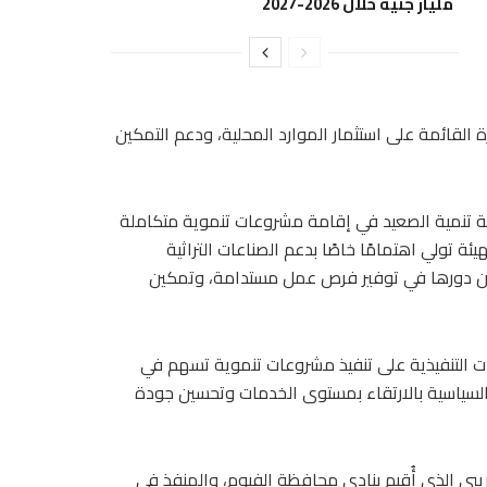
مليار جنيه خلال 2026-2027
 القائمة على استثمار الموارد المحلية، ودعم التمكين
يئة تنمية الصعيد في إقامة مشروعات تنموية متكاملة
يئة تولي اهتمامًا خاصًا بدعم الصناعات التراثية
ا عن دورها في توفير فرص عمل مستدامة، وتمكين
 التنفيذية على تنفيذ مشروعات تنموية تسهم في
دة السياسية بالارتقاء بمستوى الخدمات وتحسين جودة
ريبي الذي أُقيم بنادي محافظة الفيوم، والمنفذ في