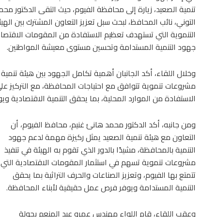
تنمية الصعيد، زيارة إلى محافظة الفيوم، حيث التقى الدكتور مح
التوني، نائب المحافظ، لبحث سبل تعزيز التعاون المشترك بين ا
التنموية التي تستهدف تعظيم الاستفادة من المقومات الاقتصادي
جهود التنمية المستدامة وتحسين مستوى معيشة المواطنين.
وخلال اللقاء، أكد الجانبان أهمية تكامل الجهود بين هيئة تنمية
مشروعات تنموية تتوافق مع احتياجات المحافظة، مع التركيز على
الاستفادة من الموارد المحلية، بما يحقق التنمية الاقتصادية وي
ومن جانبه، أكد الدكتور محمد هانئ غنيم، محافظ الفيوم، أن
التعاون مع هيئة تنمية الصعيد يمثل ركيزة مهمة لدعم جهود
التنمية بالمحافظة، مشيدًا بالدور الذي تقوم به الهيئة في تنفيذ
مشروعات تنموية تسهم في استثمار المقومات الاقتصادية التي
تتمتع بها الفيوم، وتعزيز الصناعات والحرف التراثية بما يحقق
التنمية المستدامة ويوفر فرص عمل حقيقية لأبناء المحافظة.
وعقب اللقاء، قام اللواء مهندس عمرو عبد المنعم بجولة