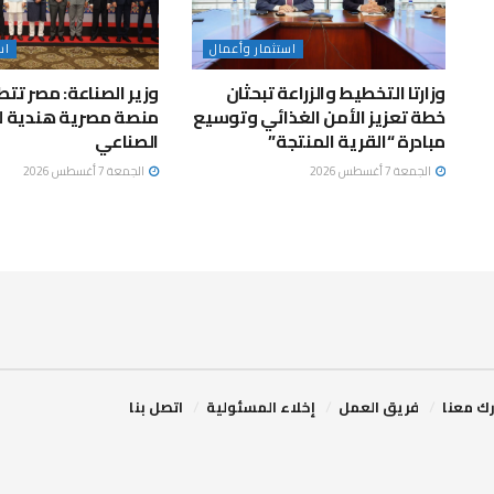
استثمار وأعمال
اس
وزارتا التخطيط والزراعة تبحثان
وزير الصناعة: مصر تتط
خطة تعزيز الأمن الغذائي وتوسيع
منصة مصرية هندية ل
مبادرة “القرية المنتجة”
الصناعي
الجمعة 7 أغسطس 2026
الجمعة 7 أغسطس 2026
ك معنا
فريق العمل
إخلاء المسئولية
اتصل بنا