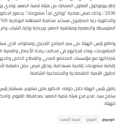
إطار بروتوكول التعاون المشترك بين هيئة تنمية الصعيد ونادي روت
2030”، وذلك ضمن مبادرة “روتاري ابدأ مشروعك”، بحضور الدكتور 
المتوسطة والصغيرة ومتناهية الصغر، وبرعاية وزارة الشباب والري
واطلع رئيس الهيئة على سير البرنامج التدريبي ومحتواه، الذي 
المشروعات، وبناء قدراتهم في مجالات ريادة الأعمال والتنمية ا
شراكاتها مع مؤسسات المجتمع المدني والقطاع الخاص والجهات 
إقامة مشروعات إنتاجية مستدامة، وخلق فرص عمل حقيقية لأبناء 
تحقيق التنمية الاقتصادية والاجتماعية الشاملة.
رافق رئيس الهيئة خلال جولته، الدكتور مازن شقوير، مستشار رئ
سامح سيد، مدير فرع هيئة تنمية الصعيد بمحافظة الفيوم، والدكتورة
للهيئة.
الوسوم:
الفيوم
تنمية الصعيد