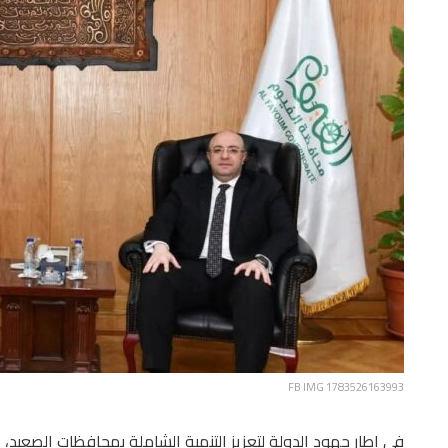
FB IMG 1783526163993
في إطار جهود الدولة لتعزيز التنمية الشاملة بمحافظات الصعيد،