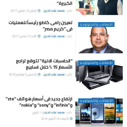
الكبيرة”
كتب :
محمد علاء الدين
الإثنين 13 مارس 2017
تعيين رامى كاطو رئيساً للعمليات
الاتصالات والتكنولوجيا
فى “كريم مصر”
كتب :
محمد علاء الدين
الأحد 12 مارس 2017
“الحاسبات الالية” تتوقع تراجع
الاتصالات والتكنولوجيا
الأسعار 15 % خلال اسابيع
كتب :
محمد علاء الدين
الخميس 3 نوفمبر 2016
ارتفاع جديد فى أسعار هواتف “zte”
الاتصالات والتكنولوجيا
و”infinix” و”sony” و”nokia”
كتب :
محمد علاء الدين
و
1 اخرون
الأربعاء 19 أكتوبر 2016