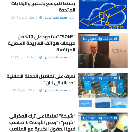
يخطط للتوسع بالخليج والولايات
المتحدة
كتب :
محمد علاء الدين
الأربعاء 24 مايو 2017
“SONY” تستحوذ على 10% من
الاتصالات والتكنولوجيا
مبيعات هواتف الشريحة السعرية
المرتفعة
كتب :
محمد علاء الدين
الأربعاء 19 أبريل 2017
تعرف على تفاصيل الحملة الاعلانية
الاتصالات والتكنولوجيا
“خد بالباقى لبان”
كتب :
محمد علاء الدين
الأحد 26 مارس 2017
“شيخة” تعليقا على ترك الفخرانى
الاتصالات والتكنولوجيا
“كريم” : “بعض الأوقات لا تتناسب
فيها العقول الكبيرة مع المناصب