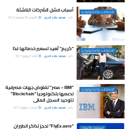
أسباب فشل الشركات الناشئة
الاتصالات والتكنولوجيا
كتب :
محمد علاء الدين
الأربعاء 29 نوفمبر 2017
“كريم” تُعيد تسعير خدماتها غدًا
الاتصالات والتكنولوجيا
كتب :
محمد علاء الدين
الأحد 2 يوليو 2017
“IBM – مصر” تفاوض جهات مصرفية
الاتصالات والتكنولوجيا
لدعمها بتكنولوجيا “Blockchain”
لتوحيد السجل المالى
كتب :
محمد علاء الدين
السبت 1 يوليو 2017
“FlyEx.aero” لحجز تذاكر الطيران
استثمار وأعمال