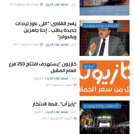
كتب :
محمد علاء الدين
الثلاثاء 26 ديسمبر 2017
ياسر القاضى: “اللى عاوز ترددات
الاتصالات والتكنولوجيا
جديدة يطلب .. إحنا جاهزين
وبالدولار”
كتب :
محمد علاء الدين
الأحد 3 ديسمبر 2017
كازيون “يستهدف افتتاح 250 فرع
أسواق
العام المقبل
كتب :
محمد علاء الدين
و
1 اخرون
السبت 2 ديسمبر 2017
“رايز آب”.. قمة الابتكار
الاتصالات والتكنولوجيا
كتب :
محمد علاء الدين
و
1 اخرون
الأربعاء 29 نوفمبر 2017