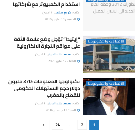
استخدام الكمبيوتر مع شركائها
كتب :
كريم صلاح
و
1 اخرون
الخميس 10 مارس 2016
“إيتيدا” تؤجل وضع علامة الثقة
الاتصالات والتكنولوجيا
على مواقع التجارة الالكترونية
كتب :
محمد علاء الدين
و
1 اخرون
الثلاثاء 19 مايو 2020
تكنولوجيا المعلومات: 370 مليون
الاتصالات والتكنولوجيا
دولار حجم الاستهلاك الحكومى
للقطاع بالمغرب
كتب :
محمد علاء الدين
و
1 اخرون
السبت 17 ديسمبر 2016
24
…
2
1