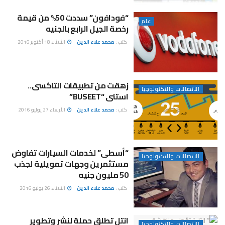
“فودافون” سددت 50% من قيمة
عام
رخصة الجيل الرابع بالجنيه
كتب :
محمد علاء الدين
الثلاثاء 18 أكتوبر 2016
زهقت من تطبيقات التاكسى..
الاتصالات والتكنولوجيا
استنى “BUSEET”
كتب :
محمد علاء الدين
الأربعاء 27 يوليو 2016
“أسطى” لخدمات السيارات تفاوض
الاتصالات والتكنولوجيا
مستثمرين وجهات تمويلية لجذب
50 مليون جنيه
كتب :
محمد علاء الدين
الثلاثاء 26 يوليو 2016
انتل تطلق حملة لنشر وتطوير
الاتصالات والتكنولوجيا