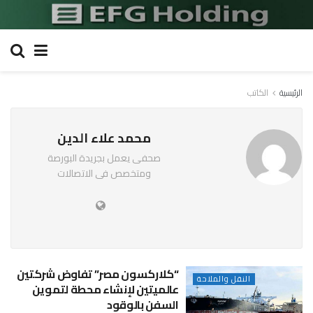
الرئيسية
الكاتب
محمد علاء الدين
صحفى يعمل بجريدة البورصة
ومتخصص فى الاتصالات
“كلاركسون مصر” تفاوض شركتين
النقل والملاحة
عالميتين لإنشاء محطة لتموين
السفن بالوقود