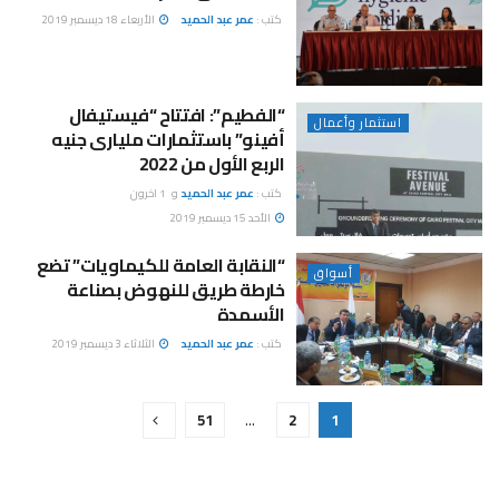
كتب :
عمر عبد الحميد
الأربعاء 18 ديسمبر 2019
“الفطيم”: افتتاح “فيستيفال
استثمار وأعمال
أفينو” باستثمارات مليارى جنيه
الربع الأول من 2022
كتب :
عمر عبد الحميد
و
1 اخرون
الأحد 15 ديسمبر 2019
“النقابة العامة للكيماويات” تضع
أسواق
خارطة طريق للنهوض بصناعة
الأسمدة
كتب :
عمر عبد الحميد
الثلاثاء 3 ديسمبر 2019
51
…
2
1