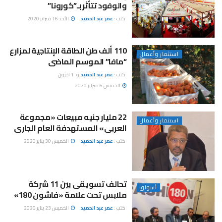
والوفود تتأثر بـ”كورونا”
كتب :
عمر عبد الحميد
الأحد 16 فبراير 2020
110 ألف طن الطاقة الإنتاجية لمزارع
استثمار وأعمال
“مافا” الموسم الماضى
كتب :
عمر عبد الحميد
و
1 اخرون
الخميس 6 فبراير 2020
22 مليار جنيه مبيعات «مجموعة
استثمار وأعمال
العربى» المستهدفة العام الجارى
كتب :
عمر عبد الحميد
الخميس 30 يناير 2020
تحالف تسويقى بين 11 شركة
أسواق
ملابس تحت علامة «فاشون 180»
كتب :
عمر عبد الحميد
الخميس 23 يناير 2020