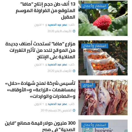
13 ألف طن حجم إنتاج “مافا”
استثمار وأعمال
المتوقع من الفراولة الموسم
المقبل
كتب :
عمر عبد الحميد
و
1 اخرون
الأربعاء 8 يناير 2020
مزارع “مافا” تستحدث أصناف جديدة
استثمار وأعمال
من الموالح للحد من تأثير التغيرات
المناخية على الإنتاج
كتب :
عمر عبد الحميد
و
1 اخرون
الأربعاء 8 يناير 2020
تأسيس شركة لمنح شهادة «حلال»
أسواق
بمساهمات «الزراعة» و«الأوقاف»
و«الصادرات والواردات»
كتب :
عمر عبد الحميد
و
1 اخرون
الخميس 26 ديسمبر 2019
300 مليون دولار قيمة مصانع “فاين
استثمار وأعمال
الصحية” فى مصر