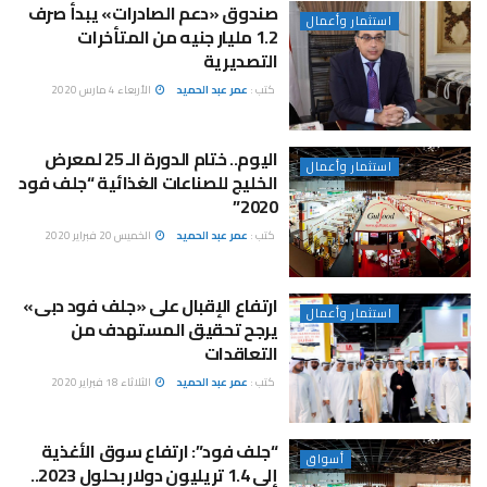
صندوق «دعم الصادرات» يبدأ صرف
استثمار وأعمال
1.2 مليار جنيه من المتأخرات
التصديرية
كتب :
عمر عبد الحميد
الأربعاء 4 مارس 2020
اليوم.. ختام الدورة الـ 25 لمعرض
استثمار وأعمال
الخليج للصناعات الغذائية “جلف فود
2020”
كتب :
عمر عبد الحميد
الخميس 20 فبراير 2020
ارتفاع الإقبال على «جلف فود دبى»
استثمار وأعمال
يرجح تحقيق المستهدف من
التعاقدات
كتب :
عمر عبد الحميد
الثلاثاء 18 فبراير 2020
“جلف فود”: ارتفاع سوق الأغذية
أسواق
إلى 1.4 تريليون دولار بحلول 2023..