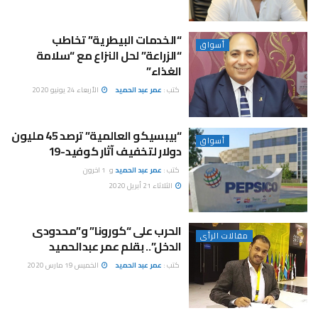
“الخدمات البيطرية” تخاطب
أسواق
“الزراعة” لحل النزاع مع “سلامة
الغذاء”
كتب :
عمر عبد الحميد
الأربعاء 24 يونيو 2020
“بيبسيكو العالمية” ترصد 45 مليون
أسواق
دولار لتخفيف آثار كوفيد-19
كتب :
عمر عبد الحميد
و
1 اخرون
الثلاثاء 21 أبريل 2020
الحرب على “كورونا” و”محدودى
مقالات الرأى
الدخل”.. بقلم عمر عبدالحميد
كتب :
عمر عبد الحميد
الخميس 19 مارس 2020