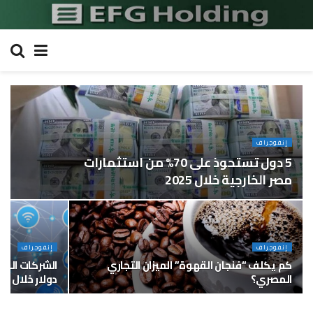
إنفوجراف
5 دول تستحوذ على 70% من استثمارات
مصر الخارجية خلال 2025
إنفوجراف
إنفوجراف
كم يكلف “فنجان القهوة” الميزان التجاري
المصري؟
دولار خلال النص