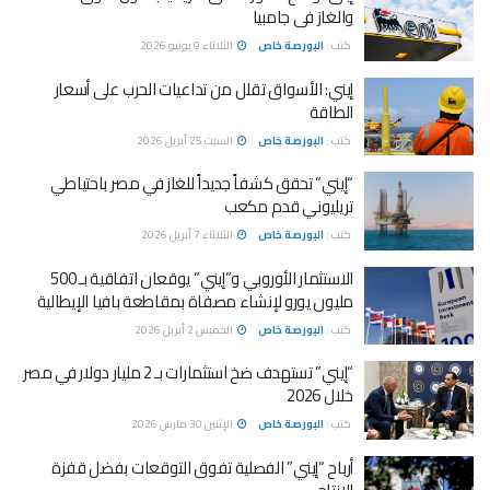
والغاز فى جامبيا
كتب :
البورصة خاص
الثلاثاء 9 يونيو 2026
إيني: الأسواق تقلل من تداعيات الحرب على أسعار
الطاقة
كتب :
البورصة خاص
السبت 25 أبريل 2026
“إيني” تحقق كشفاً جديداً للغاز في مصر باحتياطي
تريليوني قدم مكعب
كتب :
البورصة خاص
الثلاثاء 7 أبريل 2026
الاستثمار الأوروبي و”إيني” يوقعان اتفاقية بـ 500
مليون يورو لإنشاء مصفاة بمقاطعة بافيا الإيطالية
كتب :
البورصة خاص
الخميس 2 أبريل 2026
“إيني” تستهدف ضخ استثمارات بـ 2 مليار دولار في مصر
خلال 2026
كتب :
البورصة خاص
الإثنين 30 مارس 2026
أرباح “إيني” الفصلية تفوق التوقعات بفضل قفزة