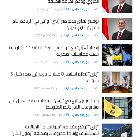
الحيوي ودعم الطاقة النظيفة
كتب :
البورصة خاص
الإثنين 27 أكتوبر 2025
توقيع اتفاق جديد مع “إيني” و”بي بي” لزيادة إنتاج
حقل “بلطيم شرق”
كتب :
البورصة خاص
الأربعاء 15 أكتوبر 2025
إيطاليا تُغرِّم “إيني” وخمس شركات نفط 1.1 مليار دولار
بسبب ممارسات احتكارية
كتب :
البورصة خاص
السبت 27 سبتمبر 2025
“إينى” تعتزم استثمار 8 مليارات دولار فى مصر خلال 5
سنوات
كتب :
البورصة خاص
الخميس 25 سبتمبر 2025
وزير البترول يتابع مع “إيني” الإيطالية خطط العمل في
مشروعات الغاز بالبحر المتوسط
كتب :
البورصة خاص
الأربعاء 10 سبتمبر 2025
“إيني” توقع عقد مع “سوناطراك” الجزائرية
لاستكشاف وإنتاج المحروقات بمنطقة “زمول الكبر”