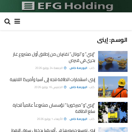
الوسم:
إينى
“إيني” و”توتال” تقتربان من إطلاق أول مشروع غاز
بحري في قبرص
كتب :
البورصة خاص
الجمعة 24 يوليو 2026
إينى: استثمارات الطاقة تتجه إلى آسيا وأمريكا اللاتينية
كتب :
البورصة خاص
الخميس 16 يوليو 2026
“إيني”و”ميركوريا” تؤسسان مشروعاً عالمياً لتجارة
سلع الطاقة
كتب :
البورصة خاص
الأربعاء 1 يوليو 2026
إينى توسع حضورها فى أفريقيا بدخول سوق النفط