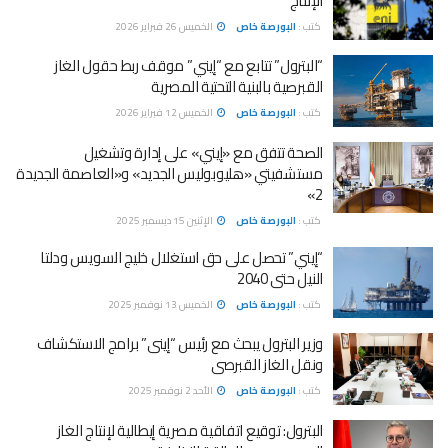
الإنتاج
كتب :
البورصة خاص
الخميس 26 فبراير 2026
“البترول” تتابع مع “إيني” موقف ربط حقول الغاز
القبرصية بالبنية التحتية المصرية
كتب :
البورصة خاص
الخميس 12 فبراير 2026
الصحة تتفق مع «إيني» على إدارة وتشغيل
مستشفيتي «هليوبوليس الجديد» و«العاصمة الجديدة
2»
كتب :
البورصة خاص
الإثنين 15 ديسمبر 2025
“إيني” تحصل على حق استغلال خليج السويس ودلتا
النيل حتى 2040
كتب :
البورصة خاص
الخميس 13 نوفمبر 2025
وزير البترول يبحث مع رئيس “إينى” برامج الاستكشاف
ونقل الغاز القبرصى
كتب :
البورصة خاص
الأحد 2 نوفمبر 2025
البترول: توقيع اتفاقية مصرية إيطالية لإنتاج الغاز