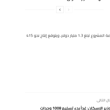
من جانبها، أوضحت صحيفة “إيل سولي 24 أوري” الإيطالية أن قيمة المشروع تبلغ 1.3 مليار دولار، ويتوقع إنتاج نحو 415
ل التالى
وزير الإسكان: غداً بدء تسليم 1008 وحدات