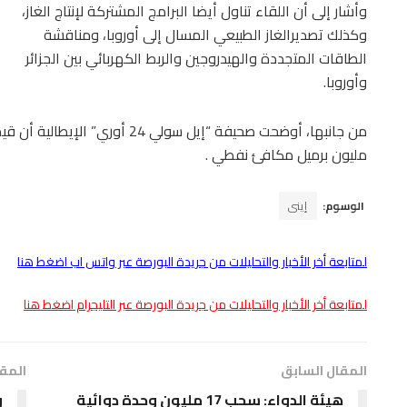
وأشار إلى أن اللقاء تناول أيضا البرامج المشتركة لإنتاج الغاز،
وكذلك تصديرالغاز الطبيعي المسال إلى أوروبا، ومناقشة
الطاقات المتجددة والهيدروجين والربط الكهربائي بين الجزائر
وأوروبا.
مليون برميل مكافئ نفطي .
الوسوم:
إينى
لمتابعة أخر الأخبار والتحليلات من جريدة البورصة عبر واتس اب اضغط هنا
لمتابعة أخر الأخبار والتحليلات من جريدة البورصة عبر التليجرام اضغط هنا
المقال السابق
المقا
هيئة الدواء: سحب 17 مليون وحدة دوائية