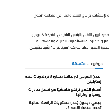
 لإكتشاف وإنتاج النفط والغاز في منطقة “زمول
جيد تبون التقى بالرئيس التنفيذي للشركة كلاوديو
از وتصديره، والاستثمارات الجارية والمستقبلية
بحضور المدير العام لشركة “سوناطراك” رشيد حشيشي.
موضوعات
متعلقة
الدين القومي لبريطانيا يتجاوز 3 تريليونات جنيه
إسترليني
أسعار القمح ترتفع هامشيًا مع تعطل صادرات
روسيا وأوكرانيا
جيمي ديمون يُحذر: مستويات الرافعة المالية
تهدد استقرار الأسواق