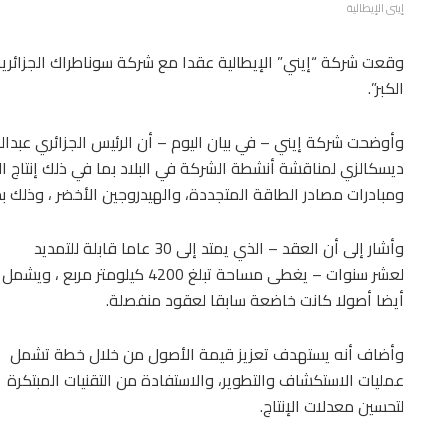
إينى الإيطالية
وقعت شركة “إيني” الإيطالية عقدا مع شركة سوناطراك الجزائرية
الكبر”.
وأوضحت شركة إيني – في بيان اليوم – أن الرئيس الجزائري عبدالم
ديسكالزي لمناقشة أنشطة الشركة في البلاد بما في ذلك إنتاج الغ
ومبادرات مصادر الطاقة المتجددة، والهيدروجين الأخضر ، وذلك 
وأشار إلى أن العقد – الذي يمتد إلى 30 عاما قابلة للتمديد
لعشر سنوات – يغطى مساحة تبلغ 4200 كيلومتر مربع ، ويشمل
أيضا أصولا كانت خاضعة سابقا لعقود منفصلة.
وأضاف أنه يستهدف تعزيز قيمة الأصول من خلال خطة تشمل
عمليات الاستكشاف والتطوير، والاستفادة من التقنيات المبتكرة
لتحسين معدلات الإنتاج.