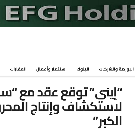
البورصة والشركات
البنوك
استثمار وأعمال
العقارات
م
“إيني” توقع عقد مع “سون
لاستكشاف وإنتاج المحر
الكبر”