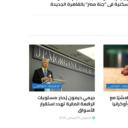
كنية فى “جنة مصر” بالقاهرة الجديدة
تصاد العالمى
الاقتصاد العالمى
مشيًا مع
جيمي ديمون يُحذر: مستويات
وكرانيا
الرافعة المالية تهدد استقرار
الأسواق
الخميس 6 أغسطس 2026