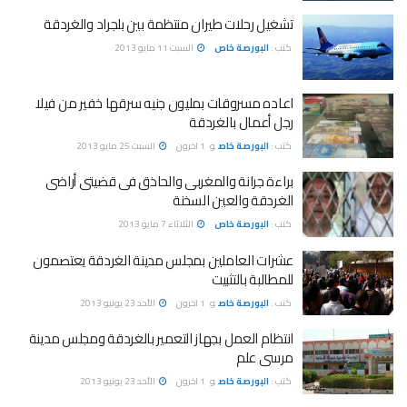
تشغيل رحلات طيران منتظمة بين بلجراد والغردقة
كتب :
البورصة خاص
السبت 11 مايو 2013
اعاده مسروقات بمليون جنيه سرقها خفير من فيلا
رجل أعمال بالغردقة
كتب :
البورصة خاص
و
1 اخرون
السبت 25 مايو 2013
براءة جرانة والمغربى والحاذق فى قضيتى أراضى
الغردقة والعين السخنة
كتب :
البورصة خاص
الثلاثاء 7 مايو 2013
عشرات العاملين بمجلس مدينة الغردقة يعتصمون
للمطالبة بالتثبيت
كتب :
البورصة خاص
و
1 اخرون
الأحد 23 يونيو 2013
انتظام العمل بجهاز التعمير بالغردقة ومجلس مدينة
مرسى علم
كتب :
البورصة خاص
و
1 اخرون
الأحد 23 يونيو 2013