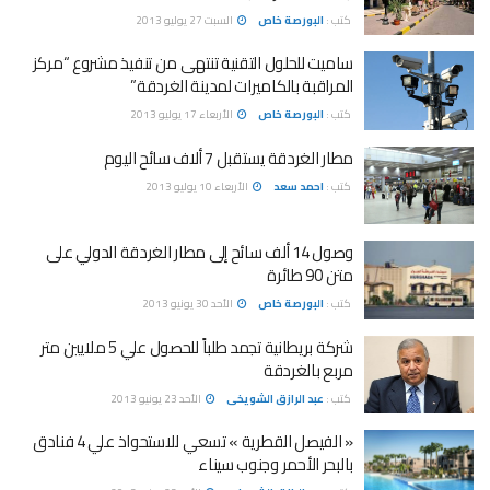
كتب :
البورصة خاص
السبت 27 يوليو 2013
ساميت للحلول التقنية تنتهى من تنفيذ مشروع “مركز
المراقبة بالكاميرات لمدينة الغردقة”
كتب :
البورصة خاص
الأربعاء 17 يوليو 2013
مطار الغردقة يستقبل 7 ألاف سائح اليوم
كتب :
احمد سعد
الأربعاء 10 يوليو 2013
وصول 14 ألف سائح إلى مطار الغردقة الدولي على
متن 90 طائرة
كتب :
البورصة خاص
الأحد 30 يونيو 2013
شركة بريطانية تجمد طلباً للحصول علي 5 ملايين متر
مربع بالغردقة
كتب :
عبد الرازق الشويخى
الأحد 23 يونيو 2013
« الفيصل القطرية » تسعي للاستحواذ علي 4 فنادق
بالبحر الأحمر وجنوب سيناء