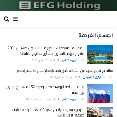
الوسم:
الغردقة
المصرية للمنتجعات تنشئ مارينا بسهل حشيش بـ200
مليون دولار بالتعاون مع أوراسكوم القابضة
كتب :
البورصة خاص
السبت 25 مارس 2017
سائح بولندى يعرب عن استيائه لقرار بلده بإصدار تحذيرات سفر لمصر
كتب :
عبد الرازق الشويخى
الخميس 12 سبتمبر 2013
وزارة السياحة الروسية تعلن وجود 50 ألف سائح روسي
في مصر
كتب :
البورصة خاص
الخميس 15 أغسطس 2013
الهدوء يسود ميادين الغردقة بعد انتهاء فاعليات
جمعة “لا للارهاب”