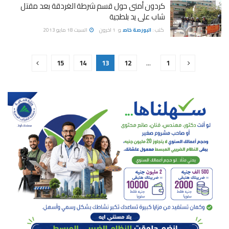
كردون أمنى حول قسم شرطة الغردقة بعد مقتل
شاب على يد بلطجية
كتب :
البورصة خاص
و
1 اخرون
السبت 18 مايو 2013
15
14
13
12
…
1