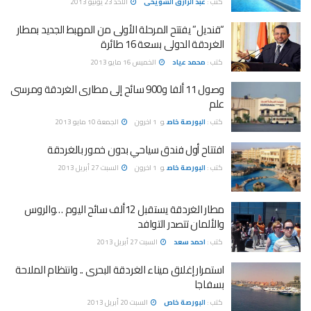
كتب :
عبد الرازق الشويخى
الأحد 23 يونيو 2013
“قنديل” يفتتح المرحلة الأولى من المهبط الجديد بمطار
الغردقة الدولى بسعة 16 طائرة
كتب :
محمد عياد
الخميس 16 مايو 2013
وصول 11 ألفا و900 سائح إلى مطارى الغردقة ومرسى
علم
كتب :
البورصة خاص
و
1 اخرون
الجمعة 10 مايو 2013
افتتاح أول فندق سياحي بدون خمور بالغردقة
كتب :
البورصة خاص
و
1 اخرون
السبت 27 أبريل 2013
مطار الغردقة يستقبل 12ألف سائح اليوم …والروس
والألمان تتصدر التوافد
كتب :
احمد سعد
السبت 27 أبريل 2013
استمرار إغلاق ميناء الغردقة البحرى .. وانتظام الملاحة
بسفاجا
كتب :
البورصة خاص
السبت 20 أبريل 2013