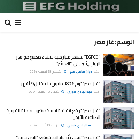
الوسم:
غاز مصر
“EGFCO” تستثمر مليار جنيه لإنشاء مصنع مواسير
البولى إيثلين فى “العاشر”
كتب :
روان سامي صبح
الخميس 28 نوفمبر 2024
“غاز مصر” تربح 180.6 مليون جنيه خلال 9 أشهر
كتب :
عبد الهادي فوزي
الأربعاء 13 نوفمبر 2024
“غاز مصر” توقع اتفاقية لتنفيذ مشروع بمدينة القويرة
الصناعية بالأردن
كتب :
عبد الهادي فوزي
الأربعاء 30 أكتوبر 2024
“غاز مصر” تنفي تأثر إيراداتها بتوقيع “تاون جاس”