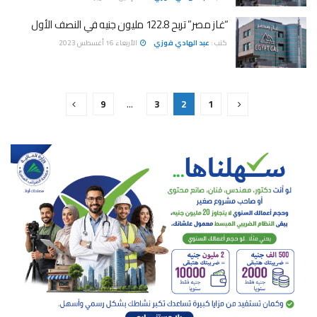
“غاز مصر” تربح 122.8 مليون جنيه في النصف الأول
كتب :
عبد الهادي فوزي
الأربعاء 16 أغسطس 2023
9
…
3
2
1