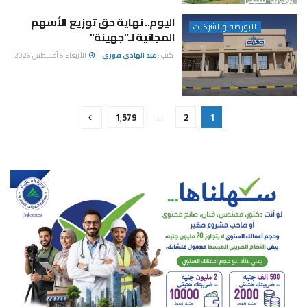
اليوم.. نهاية حق توزيع الأسهم
البورصة والشركات
المجانية لـ”جهينة”
كتب :
عبد الهادي فوزي
الأربعاء 5 أغسطس 2026
1٬579
…
2
1