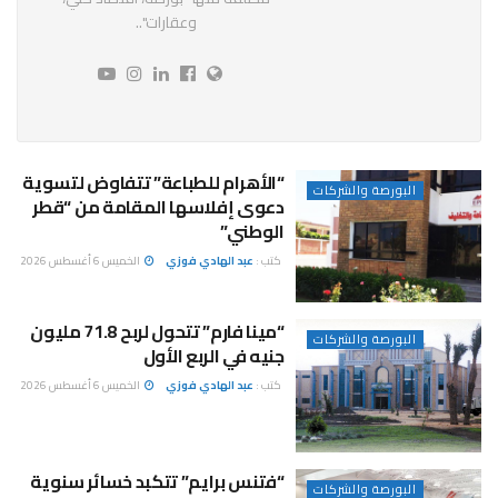
وعقارات"..
“الأهرام للطباعة” تتفاوض لتسوية
البورصة والشركات
دعوى إفلاسها المقامة من “قطر
الوطني”
كتب :
عبد الهادي فوزي
الخميس 6 أغسطس 2026
“مينا فارم” تتحول لربح 71.8 مليون
البورصة والشركات
جنيه في الربع الأول
كتب :
عبد الهادي فوزي
الخميس 6 أغسطس 2026
“فتنس برايم” تتكبد خسائر سنوية
البورصة والشركات