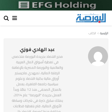
الرئيسية
الكاتب
عبد الهادي فوزي
محرر اقتصاد بجريدة البورصة متخصص
في تغطية أسواق المال العربية
والعالمية والبورصة المصرية بالإضافة
للرقابة المالية، تمهيدي ماجيستير
أوراق مالية بكلية اقتصاد وعلوم
سياسية جامعة القاهرة، يعمل
بالمجال الصحفى منذ 12 عامًا، وبدأ
العمل بجريدة "البورصة" عام 2014،
يمتلك سابق خبرة في شركات وساطة
الأوراق المالية، قام بتغطية قطاعات
مختلفة منها "بورصة، اقتصاد كلي،