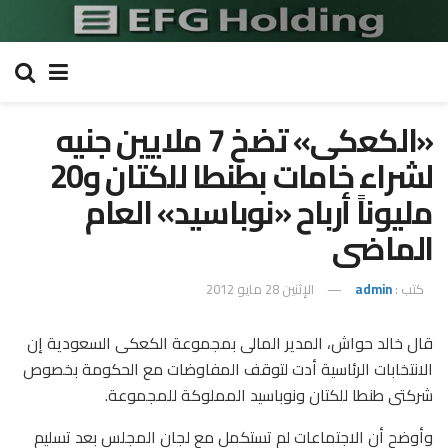
«الكعكى» تضخ 7 ملايين جنيه
لشراء خامات بطنطا للكتان و20
مليوناً أرباح «نوباسيد» العام
الماضى
كتب :
admin
الإثنين 28 مايو 2012
قال خالد حواش، المدير المالى بمجموعة الكعكى السعودية إن
الانتخابات الرئاسية أدت لتوقف المفاوضات مع الحكومة بخصوص
شركتى طنطا للكتان ونوباسيد المملوكة للمجموعة.
وأوضح أن الاجتماعات لم تستكمل مع لجان المجلس بعد تسليم