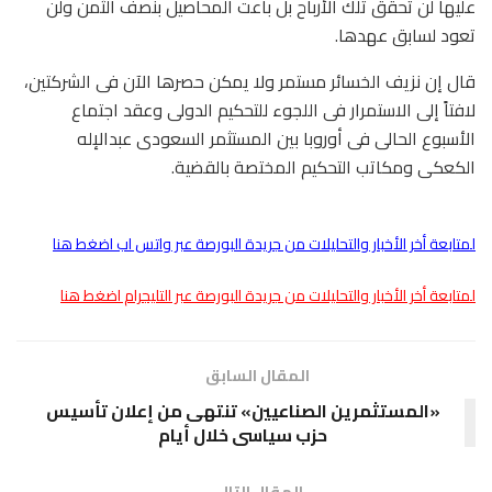
عليها لن تحقق تلك الأرباح بل باعت المحاصيل بنصف الثمن ولن
تعود لسابق عهدها.
قال إن نزيف الخسائر مستمر ولا يمكن حصرها الآن فى الشركتين،
لافتاً إلى الاستمرار فى اللجوء للتحكيم الدولى وعقد اجتماع
الأسبوع الحالى فى أوروبا بين المستثمر السعودى عبدالإله
الكعكى ومكاتب التحكيم المختصة بالقضية.
لمتابعة أخر الأخبار والتحليلات من جريدة البورصة عبر واتس اب اضغط هنا
لمتابعة أخر الأخبار والتحليلات من جريدة البورصة عبر التليجرام اضغط هنا
المقال السابق
«المستثمرين الصناعيين» تنتهى من إعلان تأسيس
حزب سياسى خلال أيام
المقال التالى