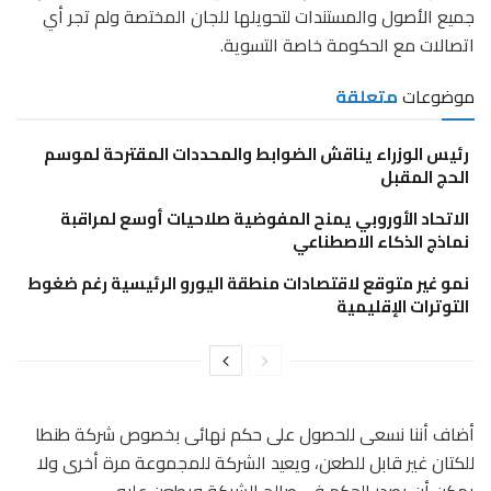
جميع الأصول والمستندات لتحويلها للجان المختصة ولم تجر أي
اتصالات مع الحكومة خاصة التسوية.
موضوعات
متعلقة
رئيس الوزراء يناقش الضوابط والمحددات المقترحة لموسم
الحج المقبل
الاتحاد الأوروبي يمنح المفوضية صلاحيات أوسع لمراقبة
نماذج الذكاء الاصطناعي
نمو غير متوقع لاقتصادات منطقة اليورو الرئيسية رغم ضغوط
التوترات الإقليمية
أضاف أننا نسعى للحصول على حكم نهائى بخصوص شركة طنطا
للكتان غير قابل للطعن، ويعيد الشركة للمجموعة مرة أخرى ولا