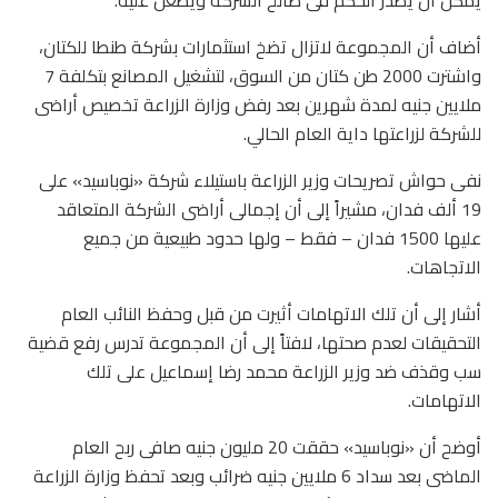
يمكن أن يصدر الحكم فى صالح الشركة ويطعن عليه.
أضاف أن المجموعة لاتزال تضخ استثمارات بشركة طنطا للكتان،
واشترت 2000 طن كتان من السوق، لتشغيل المصانع بتكلفة 7
ملايين جنيه لمدة شهرين بعد رفض وزارة الزراعة تخصيص أراضى
للشركة لزراعتها داية العام الحالي.
نفى حواش تصريحات وزير الزراعة باستيلاء شركة «نوباسيد» على
19 ألف فدان، مشيراً إلى أن إجمالى أراضى الشركة المتعاقد
عليها 1500 فدان – فقط – ولها حدود طبيعية من جميع
الاتجاهات.
أشار إلى أن تلك الاتهامات أثيرت من قبل وحفظ النائب العام
التحقيقات لعدم صحتها، لافتاً إلى أن المجموعة تدرس رفع قضية
سب وقذف ضد وزير الزراعة محمد رضا إسماعيل على تلك
الاتهامات.
أوضح أن «نوباسيد» حققت 20 مليون جنيه صافى ربح العام
الماضى بعد سداد 6 ملايين جنيه ضرائب وبعد تحفظ وزارة الزراعة