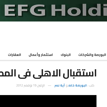
البورصة والشركات
البنوك
استثمار وأعمال
العقارات
م
استقبال الاهلى فى المط
كتب :
البورصة خاص
و
آية نصر
الإثنين 19 نوفمبر 2012