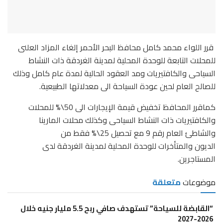
قرر اللواء محمد كامل محافظ البحر الأحمر إلغاء المزاد العلنى
للمحلات التابعة للوحدة المحلية لمدينة الغردقة ذات النشاط
السياحى والكافتيريات ومد العقود الحالية لمدة عام كامل وذلك
للصالح العام لحين عودة السياحة الى معدلاتها الطبيعية.
كماقرر المحافظ تخفيض قيمة الإيجارات الى 50\% للمحلات
والكافتيريات ذات النشاط السياحى وكذلك محلات المارينا
والشاطئ العام رقم 9 مع تحصيل 25\% فقط من
الديون والمتأخرات للوحدة المحلية لمدينة الغردقة لدى
المستاجرين.
موضوعات
متعلقة
“القابضة للسياحة” تستهدف صافي ربح 5.5 مليار جنيه خلال
2026-2027