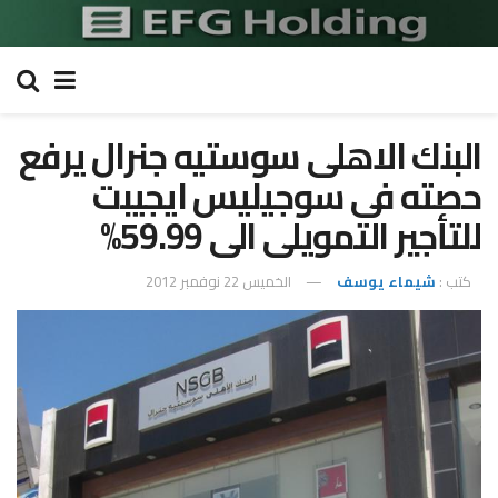
البنك الاهلى سوستيه جنرال يرفع
حصته فى سوجيليس ايجيبت
للتأجير التمويلى الى 59.99%
كتب :
شيماء يوسف
الخميس 22 نوفمبر 2012