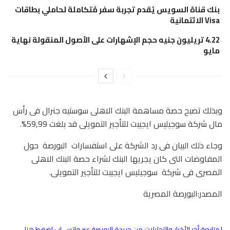
بنك قناة السويس يُقدم تجربة سفر مُتكاملة لحاملي بطاقات
Visa الائتمانية
4.22 تريليون جنيه حجم الإشهارات على الأصول المنقولة نهاية
مايو
وبذلك تصبح حصة مساهمة البنك الاهلى سوستيه جنرال فى رأس
مال شركة سوجيليس ايجيبت للتأجير التمويلى قد بلغت 59,99%.
وجاء ذلك البيان فى رد الشركة على استفسارات البورصة حول
المفاوضات التى كان يجريها البنك لشراء حصة البنك الاهلى
المصرى فى شركة سوجيليس ايجيبت للتأجير التمويلى.
المصدر:البورصة المصرية
لمتابعة أخر الأخبار والتحليلات من جريدة البورصة عبر واتس اب اضغط هنا