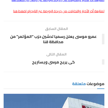
لمتابعة أخر الأخبار والتحليلات من جريدة البورصة عبر التليجرام اضغط هنا
المقال السابق
عمرو موسى يعلن رسميا تدشين حزب “المؤتمر” من
محافظة قنا
المقال التالى
كى يريح مرسى ويستريح
موضوعات
متعلقة