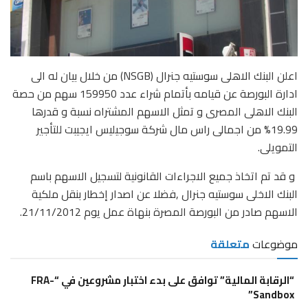
اعلن البنك الاهلى سوستيه جنرال (NSGB) من خلال بيان له الى
ادارة البورصة عن قيامه بأتمام شراء عدد 159950 سهم من حصة
البنك الاهلى المصرى و تمثل الاسهم المشتراه نسبة و قدرها
19.99% من اجمالى راس مال شركة سوجيليس ايجيبت للتأجير
التمويلى.
و قد تم اتخاذ جميع الاجراءات القانونية لتسجيل الاسهم باسم
البنك الاخلى سوستيه جنرال ,فضلا عن اصدار إخطار بنقل ملكية
الاسهم صادر من البورصة المصرة بنهاة عمل يوم 21/11/2012.
موضوعات
متعلقة
“الرقابة المالية” توافق على بدء اختبار مشروعين في “FRA-
Sandbox”