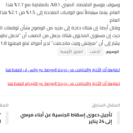
وسوف يتوسع الاقتصاد الصيني 8.1%، بالمقارنة مع 7.7% هذا
العام، بينما سيتباطأ نمو الولايات المتحدة إلى 1.5% من 2.1% هذ
العام.
وقال أيضا: إن هناك حاجة إلى مزيد من الوضوح بشأن توقعات الط
حيث إن مستوى المخزون هناك يجعل من الصعب أن “تحمل نظرة إي
يشار إلى أن “ميرلنش وليث مانجمنت” تدير أموالا تبلغ قيمتها 1.8 تريليون دولار.
الوسوم:
الذهب
الشرق الأوسط
لمتابعة أخر الأخبار والتحليلات من جريدة البورصة عبر واتس اب اضغط هنا
لمتابعة أخر الأخبار والتحليلات من جريدة البورصة عبر التليجرام اضغط هنا
المقال السابق
المقا
تأجيل دعوى إسقاط الجنسية عن أبناء مرسي
“
إلى 24 يناير
ل