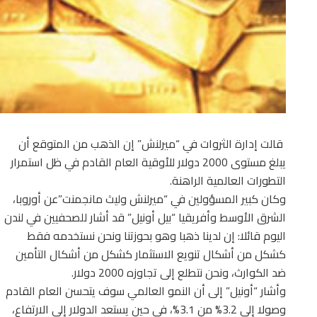
قالت إدارة الثروات في “ميرلنش” إن الذهب من المتوقع أن
يبلغ مستوى 2000 دولار للأوقية العام القادم في ظل استمرار
التطورات العالمية الراهنة.
وكان كبير المسؤولين في “ميرلنش وليث مانجمنت”عن أوروبا،
الشرق الأوسط وأفريقيا “بيل أونيل” قد أشار للصحفيين في لندن
اليوم قائلا: إن لدينا ذهبا وهو بحوزتنا ونحن نستخدمه فقط
كشكل من أشكال تنويع الاستثمار كشكل من أشكال التأمين
ضد الكوارث، ونحن نتطلع إلى تجاوزه 2000 دولار.
وأشار “أونيل” إلى أن النمو العالمي سوف يتحسن العام القادم
وصولا إلى 3.2% من 3.1%، في حين يستعد الدولار إلى الارتفاع،