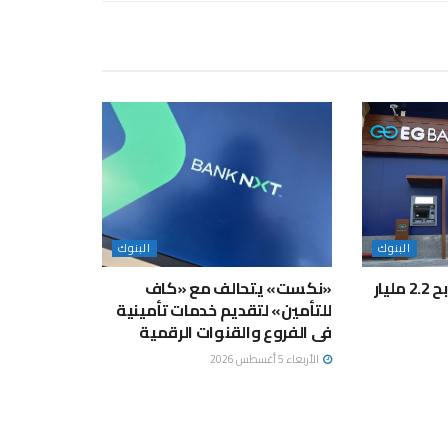
البنوك
البنوك
“المصري الخليجي” يربح 2.2 مليار
«نكست» يتحالف مع «كاف
للتأمين» لتقديم خدمات تأمينية
فى الفروع والقنوات الرقمية
الأربعاء 5 أغسطس 2026