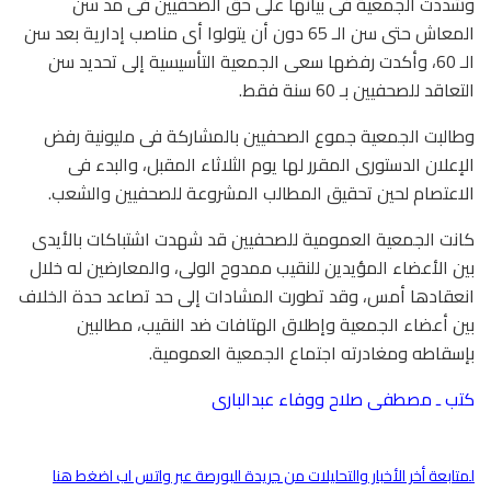
وشددت الجمعية فى بيانها على حق الصحفيين فى مد سن
المعاش حتى سن الـ 65 دون أن يتولوا أى مناصب إدارية بعد سن
الـ 60، وأكدت رفضها سعى الجمعية التأسيسية إلى تحديد سن
التعاقد للصحفيين بـ 60 سنة فقط.
وطالبت الجمعية جموع الصحفيين بالمشاركة فى مليونية رفض
الإعلان الدستورى المقرر لها يوم الثلاثاء المقبل، والبدء فى
الاعتصام لحين تحقيق المطالب المشروعة للصحفيين والشعب.
كانت الجمعية العمومية للصحفيين قد شهدت اشتباكات بالأيدى
بين الأعضاء المؤيدين للنقيب ممدوح الولى، والمعارضين له خلال
انعقادها أمس، وقد تطورت المشادات إلى حد تصاعد حدة الخلاف
بين أعضاء الجمعية وإطلاق الهتافات ضد النقيب، مطالبين
بإسقاطه ومغادرته اجتماع الجمعية العمومية.
كتب ـ مصطفى صلاح ووفاء عبدالبارى
لمتابعة أخر الأخبار والتحليلات من جريدة البورصة عبر واتس اب اضغط هنا