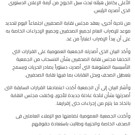
الأعلى بكامل هيئته لبحث سبل الخروج من أزمة الإعلان الدستورى
الذى أصدره الرئيس.
من ناحية أخرى، يعقد مجلس نقابة الصحفيين اجتماعاً اليوم لتحديد
موعد للإضراب العام لجميع الصحفيين وجميع الإجراءات الخاصة به
على أن يبدأ الإضراب اعتباراً من غد.
وأكد البيان الذى أصدرته الجمعية العمومية على القرارات التى
اتخذها مجلس نقابة الصحفيين بشأن الانسحاب من الجمعية
التأسيسية المشوهة التى أصدرت دستوراً يصادر الحريات ويسمح
بتعطيل الصحف وبحل النقابات بما فيها نقابة الصحفيين.
وأشار البيان إلى أن الجمعية أكدت اعتمادها القرارات السابقة التى
أصدرتها بشأن لائحة عادلة جديدة للأجور، وكلفت مجلس النقابة
باتخاذ ما يلزم من إجراءات حتى إقرارها.
وأكدت الجمعية العمومية تضامنها مع الزملاء العاملين فى
الصحف الخاصة والحزبية وطالبت باستعادة حقوقهم.