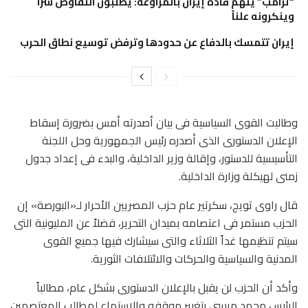
“ترامب” يتهم قادة إيران بالمراوغة: يطلبون التفاوض سراً
وينكرونه علناً
إيران تتمسك بالدفاع عن حدودها وترفض توسيع نطاق الحرب
وطالبت القوى السياسية فى بيان أصدرته أمس بضرورة إسقاط
الإعلان الدستورى الذى أصدره رئيس الجمهورية وحل اللجنة
التأسيسية للدستور، وإقالة وزير الداخلية، والبدء فى إعداد جدول
زمنى لهيكلة وزارة الداخلية.
قال راوى تويج، سكرتير عام حزب المصريين الأحرار لـ«البورصة» إن
الحزب مستمر فى اعتصامه بميدان التحرير، فضلاً عن المليونية التى
سيتم تنظيمها غداً الثلاثاء والتى سيشارك فيها جميع القوى
المدنية والسياسية والحركات والائتلافات الثورية.
وأكد أن الحزب لن يقبل بالإعلان الدستورى بشكل عام، مطالباً
الرئيس محمد مرسى بتغيير موقفه والاستماع لمطالب المعتصمين