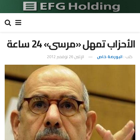
الأحزاب تمهل «مرسى» 24 ساعة
كتب :
البورصة خاص
الإثنين 26 نوفمبر 2012