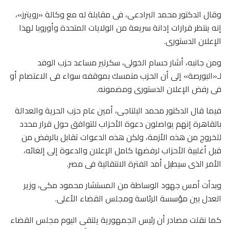
وقال الدكتور محمد البرادعى، فى مقابلة له مع وكالة «رويترز»،
إنه ينتظر قرارات إدانة سريعة من الولايات المتحدة وأوروبا لهذا
الإعلان الدستورى.
ومن جانبه، أشار حسام الخولى، سكرتير مساعد حزب الوفد
لـ«البورصة» إلى أن الحزب متمسك بموقفه سواء فى الاعتصام أو
فى رفض الإعلان الدستورى ومضمونه.
فيما قال الدكتور محمد البلتاجى، أمين عام حزب الحرية والعدالة
بالقاهرة إنهم يواصلون دعوة الأحزاب للتوافق حول قرار محدد
للخروج من هذه الأزمة، ولكن هذه الدعوات تقابل بالرفض من
قبل أغلبية الأحزاب لرفضها كامل الإعلان والدعوة إلى إلغائه،
الأمر الذى سيطيل أمد الفترة الانتقالية فى مصر.
وبدأت أمس جهود الوساطة من المستشار محمود مكى، وزير
العدل بين مؤسسة الرئاسة ومجلس القضاء الأعلى.
كما نقلت مصادر أن رئيس الجمهورية يلتقى اليوم مجلس القضاء