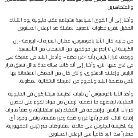
والمتظاهرين.
وأشار إلى أن القوى السياسية ستجتمع عقب مليونية يوم الثلاثاء
المقبل لتقرير خطوات التصعيد المقبلة ضد الإعلان الدستورى.
من جانبه، قال الأنبا باخوميوس، مطران البحيرة لـ«البورصة» إن
الكنيسة لن تتراجع عن موقفها من الانسحاب من التأسيسية،
ووصف قرار الرئيس بأنه «غير حكيم»، وأدخل البلاد فى معركة هى
فى غنى عنها الآن، وأشار إلى أنه كانت هناك عدة بدائل تسبق قرار
الرئيس وإعلانه الدستورى، والتى كان من الممكن الاستعانة بها
لأجل مصلحة البلاد وللخروج من المرحلة الانتقالية المطولة.
وأكد الأنبا باخوميوس أن شباب الكنيسة سيشاركون فى المليونية
المقبلة، لرفضهم ما تضمنه الإعلان من مواد تقوم على تحصين
قرارات الرئيس، وإقحامه فى القضاء رغم استقلاليته، واصفاً مبررات
إقالة النائب العام بأنها غير واضحة وغير مقنعة، ونفى وجود أى
نية للكنيسة للجلوس على مائدة المفاوضات مع رئيس الجمهورية،
معتبراً هذا الرد كافياً على الإعلان الدستورى.