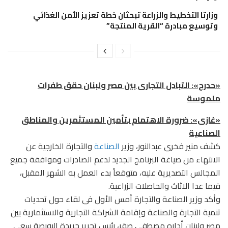
وزارتا التخطيط والزراعة تبحثان خطة تعزيز الأمن الغذائي
وتوسيع مبادرة “القرية المنتجة”
«حدرج»: التبادل التجارى بين مصر ولبنان حقق طفرات
ملموسة
«غازى»: ضرورة الاهتمام بتأمين المستثمرين والمناطق
الصناعية
كشف منير فخرى عبدالنور، وزير
الصناعة
والتجارة الخارجية عن
الانتهاء من صياغة البرنامج الجديد لدعم الصادرات وموافقة جميع
المجالس التصديرية عليه، متوقعاً بدء العمل به الشهر المقبل،
فيما عدا الاثاث والحاصلات الزراعية.
وأكد وزير الصناعة والتجارة أمس الأول فى لقاء حول تحديات
تنمية التجارة والصناعة وإقامة الشراكة التجارية والاستثمارية بين
مصر ولبنان أداره مصطفى صقر، رئيس تحرير جريدة البورصة سعى