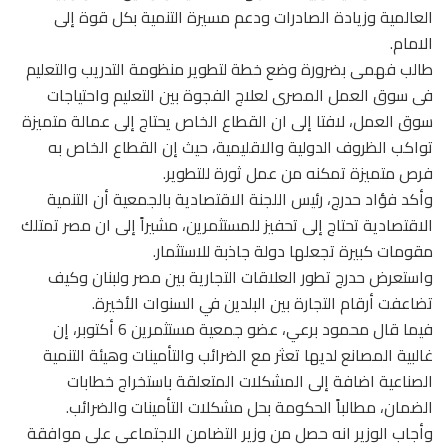
العالمية وزيادة الصادرات ودعم مسيرة التنمية بكل قوة إلى
الامام.
طالب فهمى بضرورة وضع خطة لتطوير منظومة التدريب والتعليم
فى سوق العمل المصرى لعلاج الفجوة بين التعليم واحتياجات
سوق العمل، لافتا إلى ان القطاع الخاص يحتاج إلى عمالة متميزة
تواكب الظروف الدولية والاقليمية، حيث إن القطاع الخاص به
فرص متميزة تمكنه من عمل ثورة للتطوير.
وأكد فؤاد حدرج، رئيس اللجنة الاقتصادية بالجمعية أن التنمية
الاقتصادية تحتاج إلى تحفيز للمستثمرين، مشيراً إلى ان مصر تمتلك
مقومات كبيرة تجعلها دولة جاذبة للاستثمار.
واستعرض حدرج تطور العلاقات التجارية بين مصر ولبنان وكيف
تضاعفت أرقام التجارة بين البلدين في السنوات الأخيرة.
فيما قال محمود برعي، عضو جمعية مستثمرين 6 أكتوبر، إن
غالبية المصانع لديها تعثر مع الضرائب والتأمينات وهيئة التنمية
الصناعية اضافة إلى المشكلات المتعلقة باستخراج خطابات
الضمان، مطالباً الحكومة بحل مشكلات التأمينات والضرائب.
وأجاب الوزير انه حصل من وزير التضامن الاجتماعى على موافقة