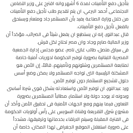
بتأجيل دفع التأمينات لمدة 6 أشهر وانه اقترح على وزير التضامن
الاجتماعى أحمد البرعي، ان يتم تقديم طلب تأجيل دفع التأمينات
من خلال وزارة الصناعة يفيد بأن المستثمر جاد ومتعثر ويستحق
بالفعل تأجيل دفع التأمينات.
قال عبدالنور، إنه لن يستطيع ان يفعل شيئاً فى الضرائب، مؤكداً أن
وزير المالية صارم وجاد وان مصر تحتاج لكل قرش.
فى سياق متصل، طالب غازى ناصر، عضو مجلس إدارة الجمعية
المصرية اللبنانية بضرورة توفير الحكومة لدوريات أمنية خاصة
لمتابعة المستثمرين وشئونهم وتأمينهم، قائلاً، إن الأمن هو
المشكلة الرئيسية التى تواجه المستثمر ولا يمكن وضع أسس
حلول لتشجيع الاستثمار دون توفير الأمن.
ورد عبدالنور، ان توفير الأمن واستعادته بشكل قوى شرط أساسى
وبدونه لا يوجد دولة ولا استثمار، مطالباً المستثمرين بضرورة
التعاون فيما بينهم ومع الجهات الأمنية فى تحقيق الأمن وأكد أن
مشروع شرق التفريعة وقناة السويس على رأس أولويات الحكومة
فى الفترة المقبلة وسيتم الارتقاء بخدماتها وترفيقها، مشدداً
على ضرورة استغلال الموقع الجغرافى لهذا المكان، خاصة أن