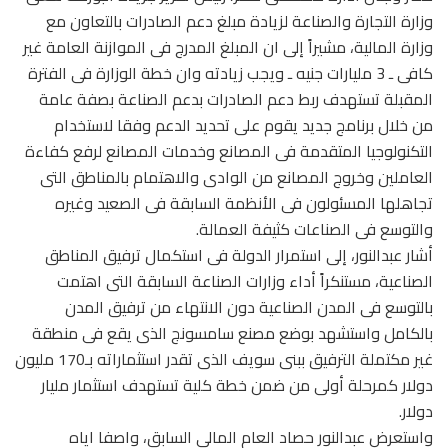
وزارة التجارة والصناعة لزيادة مبلغ دعم الصادرات بالتعاون مع
وزارة المالية، مشيراً إلى ان المبلغ المدرج فى الموازنة العامة غير
كافى ـ 3 مليارات جنيه ـ ويجب زيادته وان خطة الوزارة فى الفترة
المقبلة تستهدف ربط دعم الصادرات بدعم الصناعة بصفة عامة
من خلال برنامج جديد يقوم على تحديد الدعم وفقا لاستخدام
التكنولوجيا المتقدمة فى المصانع وخدمات المصانع لرفع كفاءة
العاملين وخروج المصانع من الوادى والاهتمام بالمناطق التى
تجاهلها المسئولون فى الأنظمة السابقة فى الصعيد وغيره
والتوسع فى الصناعات كثيفة العمالة.
أشار عبدالنور، إلى استمرار الدولة فى استكمال ترفيق المناطق
الصناعية، مستنكراً أداء وزارات الصناعة السابقة التى اهتمت
بالتوسع فى المدن الصناعية دون الانتهاء من ترفيق المدن
بالكامل واستشهد بوضع مصنع سامسونج الذى يقع فى منطقة
غير مكتملة الترفيق ببنى سويف الذى تقدر استثماراته بـ170 مليون
دولار كمرحلة أولى من ضمن خطة كلية تستهدف استثمار مليار
دولار.
واستعرض عبدالنور حصاد العام المالى السابق، واصفا اياه