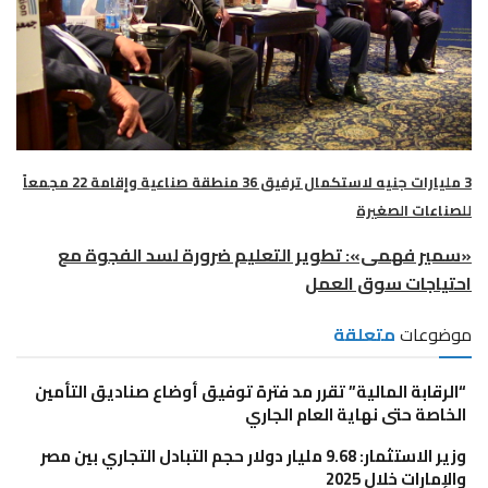
3 مليارات جنيه لاستكمال ترفيق 36 منطقة صناعية وإقامة 22 مجمعاً
للصناعات الصغيرة
«سمير فهمى»: تطوير التعليم ضرورة لسد الفجوة مع
احتياجات سوق العمل
موضوعات
متعلقة
“الرقابة المالية” تقرر مد فترة توفيق أوضاع صناديق التأمين
الخاصة حتى نهاية العام الجاري
وزير الاستثمار: 9.68 مليار دولار حجم التبادل التجاري بين مصر
والإمارات خلال 2025