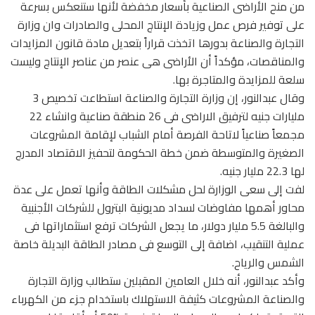
من منح الأراضى الصناعية بأسعار مخفضة لأنها ستنعكس بسرعة
على توفير فرص عمل وزيادة الإنتاج المحلى والصادرات وان وزارة
التجارة والصناعة بدورها اتخذت قراراً بتعديل مادة قانون المزايدات
والمناقصات، مؤكداً أن الأراضى هى عنصر من عناصر الإنتاج وليست
سلعة للمزايدة والمتاجرة بها.
وقال عبدالنور، إن وزارة التجارة والصناعة استطاعت تخصيص 3
مليارات جنيه لترفيق الاراضى فى 26 منطقة صناعية وانشاء 22
مجمعاً صناعياً لاتاحة الفرصة أمام الشباب لإقامة المشروعات
الصغيرة والمتوسطة ضمن خطة الحكومة لتحفيز الاقتصاد المدرج
لها 22.3 مليار جنيه.
لفت إلى سعى الوزارة لحل مشكلات الطاقة وأنها تعمل على عدة
محاور أهمها مفاوضات لسداد مديونية البترول للشركات الأجنبية
والبالغة 5.5 مليار دولار، ما يجعل الشركات ترفع استثماراتها فى
عملية التنقيب، اضافة إلى التوسع فى مصادر الطاقة البديلة خاصة
الشمس والرياح.
وأكد عبدالنور، أنه خلال العامين المقبلين ستطالب وزارة التجارة
والصناعة المشروعات كثيفة الاستهلاك باستخدام جزء من الكهرباء