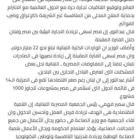
العالم وتوقيع اتفاقيات تجارة حرة مع الدول العالمية مع الالتزام
بحماية المنتج المحلى من المنافسة غير الشريفة كالإغراق وضرب
الفواتير.
قال عبدالنور، إن مصر تسعى لزيادة التجارة البيئية بين مصر ولبنان
خلال الفترة المقبلة.
وأضاف الوزير ان الواردات الكلية اللبنانية تبلغ نحو 22 مليار دولار،
وان مصر تسعى الفترة المقبلة إلى زيادة نصيبها فى الصادرات
للبنان، لافتا إلى المفاوضات المصرية ـ اللبنانية لحل بعض
المشكلات التى تعترض التبادل التجارى بين البلدين.
أشار عبدالنور إلى ان لبنان رغم صغر اقتصادها تقع فى المرتبة الـ14
فى قائمة الدول التى تستثمر فى مصر بمشروعات تتجاوز 1000
مشروع.
قال سمير فهمي، رئيس الجمعية المصرية اللبنانية، إن التنمية
الاقتصادية هى الهدف لزيادة فرص العمل وتحسين الدخول وان
لقاء الجمعية مع وزير الصناعة فى حضور رجال الأعمال من جميع
المجالات الصناعية، يؤكد اهتمام الحكومة ورجال الأعمال بتنمية
الصناعة الوطنية وزيادة قدرتها التنافسية وتوطين التكنولوجيا