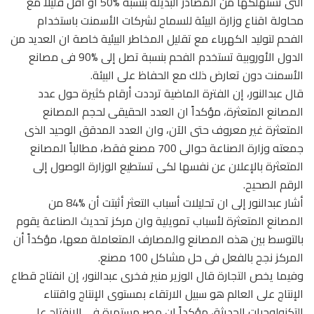
التى تستهلكها من المصادر البديلة بنسبة %50 أو أقل قليلا مع
محاولة اقناع وزارة البيئة للسماح لشركات الأسمنت باستخدام
الفحم لتوليد الكهرباء مع تقليل المخاطر البيئية خاصة ان العديد من
الدول الأوروبية تستخدم الفحم بنسبة تصل إلى %90 فى مصانع
الأسمنت دون تعارض ذلك مع الحفاظ على البيئة.
قال عبدالنور، إن الفترة الماضية ترددت أرقام كثيرة حول عدد
المصانع المتعثرة، مؤكداً ان العدد الحقيقى لحجم المصانع
المتعثرة غير معروف حتى الآن، وان العدد المدقق الوحيد الذى
جمعته وزارة الصناعة حوالى 700 مصنع فقط، مطالباً المصانع
المتعثرة بالإعلان عن نفسها لكى تستطيع الوزارة الوصول إلى
الرقم الصحيح.
أشار عبدالنور إلى ان تحليلات أسباب التعثر أثبتت أن %84 من
المصانع المتعثرة لأسباب تمويلية وان مركز تحديث الصناعة يقوم
بالتوسط بين هذه المصانع والمصارف المتعاملة معها، مؤكداً أن
المركز نجح بالفعل فى حل مشاكل 100 مصنع.
وفيما يخص التجارة قال الوزير منير فخرى عبدالنور، إن انفتاح قطاع
الإنتاج على العالم هو سبيل الارتقاء بمستوى الإنتاج واقتناء
التكنولوجيات الحديثة، مؤكداً ان مصر مستمرة فى الانفتاح على