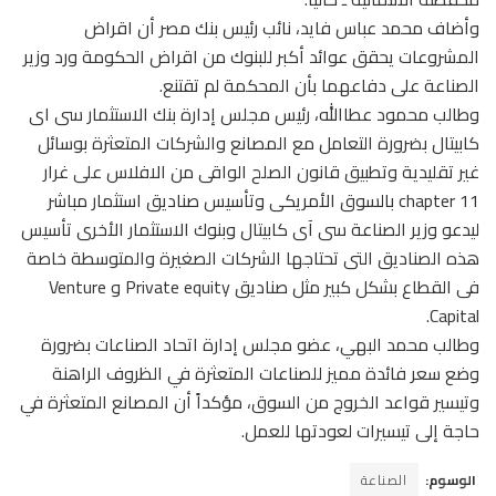
وأضاف محمد عباس فايد، نائب رئيس بنك مصر أن اقراض
المشروعات يحقق عوائد أكبر للبنوك من اقراض الحكومة ورد وزير
الصناعة على دفاعهما بأن المحكمة لم تقتنع.
وطالب محمود عطاالله، رئيس مجلس إدارة بنك الاستثمار سى اى
كابيتال بضرورة التعامل مع المصانع والشركات المتعثرة بوسائل
غير تقليدية وتطبيق قانون الصلح الواقى من الافلاس على غرار
chapter 11 بالسوق الأمريكى وتأسيس صناديق استثمار مباشر
ليدعو وزير الصناعة سى آى كابيتال وبنوك الاستثمار الأخرى تأسيس
هذه الصناديق التى تحتاجها الشركات الصغيرة والمتوسطة خاصة
فى القطاع بشكل كبير مثل صناديق Private equity و Venture
Capital.
وطالب محمد البهي، عضو مجلس إدارة اتحاد الصناعات بضرورة
وضع سعر فائدة مميز للصناعات المتعثرة في الظروف الراهنة
وتيسير قواعد الخروج من السوق، مؤكداً أن المصانع المتعثرة في
حاجة إلى تيسيرات لعودتها للعمل.
الوسوم:
الصناعة