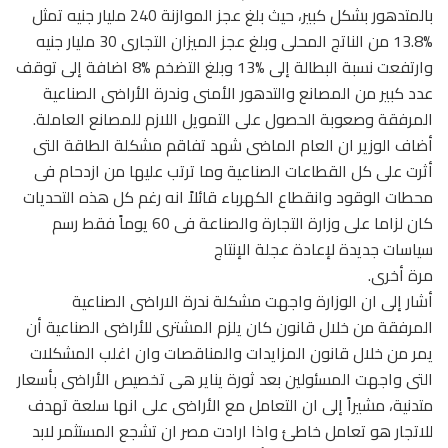
بالمتدهور بشكل كبير، حيث بلغ عجز الموازنة 240 مليار جنيه تمثل
%13.8 من الناتج المحلى وبلغ عجز الميزان التجارى 30 مليار جنيه
وارتفعت نسبة البطالة إلى %13 وبلغ التضخم %8 اضافة إلى توقف
عدد كبير من المصانع والتدهور الأمنى وندرة الأراضى الصناعية
المرفقة وصعوبة الحصول على التمويل اللازم للمصانع العاملة.
أضاف الوزير ان العام الماضى شهد تفاقم مشكلة الطاقة التى
أثرت على كل القطاعات الصناعية وما ترتب عليها من ازدحام فى
محطات الوقود وانقطاع الكهرباء قائلاً انه رغم كل هذه التحديات
كان لزاما على وزارة التجارة والصناعة فى 60 يوماً فقط رسم
سياسات جديدة لإعادة عجلة الإنتاج
مرة أخرى.
أشار إلى ان الوزارة واجهت مشكلة ندرة الاراضى الصناعية
المرفقة من خلال قانون كان يلزم المشترى للأراضى الصناعية أن
يمر من خلال قانون المزايدات والمناقصات وان اغلب المشكلات
التى واجهت المسئولين بعد ثورة يناير هى تخصيص الأراضى بأسعار
متدنية، مشيراً إلى ان التعامل مع الأراضى على انها سلعة تهدف
للاتجار هو تعامل خاطئ واذا ارادت مصر ان تشجع المستثمر لابد