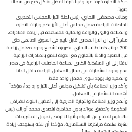
حركة التجارة شرقا غربا وغربا شرقا أفضل بشكل كبير من شمالا
جنوباً.
وطالب مصطفى النجاري، رئيس لجنة الأرز بالمجلس التصديرى
للحاصلات الزراعية بعمل مجلس أعلى للأرز يضم وزارات التجارة
والصناعة والرى والزراعة والمالية للمساعدة فى زيادة الصادرات،
مشيراً إلى ان الارز المصرى قابل للبيع فى السوق العالمى حتى
700 دولار، كما طالب النجاري، بضرورة تشجيع وجود معامل زراعية
فى الصعيد والدلتا بالتعاون مع الدولة للنمو بالصادرات الزراعية،
لافتا إلى ان المشكلة الكبرى لصناعة الحاصلات الزراعية فى مصر
عدم وجود استثمارات فى مجال المعامل الزراعية داخل الدلتا
والصعيد ولا يوجد سوى معمل واحد فقط.
وأكد وزير الصناعة بأن تشكيل مجلس أعلى للأرز وارد جداً، مؤكداً
أهمية الاستثمار فى المعامل.
وألمح وزير الصناعة والتجارة الخارجية إلى تفضيل البنوك لاقراض
الحكومة وتحقيق عوائد بدون مخاطرة ليتصدى محمد أوزالب رئيس
بنك بلوم للدفاع عن البنوك وأنها لا ترفض تمويل المشروعات
بشرط سلامة مراكزها الاستثمارية، مؤكداً أن بنكه يستهدف زيادة
محفظته الائتمانية ـ حالياً.