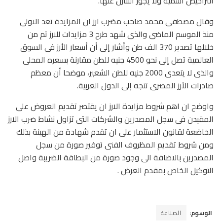
التراخيص اسمية ولا يجوز التنازل عنها.
وقال مصطفى محمد صاحب مضرب ارز ان المزايدة تعد الاولى
منذ الموسم الماضى والذى شهد طرح 3 مزايدات للارز تم من
خلالها تصدير 370 الف طن وأشار إلى أن أسعار الأرز فى السوق
العالمية تصل إلى نحو 4500 جنيه للطن مقارنة بسعره المحلى
والذى لا يتعدى 2000 جنيه للطن الشعير، موضحا أن معظم
صادرات الأرز المصرى تتجه إلى الدول العربية.
واوضح ان اهم شروط مزايدة الارز ان يقتصر تقديم العروض على
المقيدن فى سجل المصدرين والشركات التى تزاول نشاط ضرب الارز
الخاضعة لقانون الاستثمار على ان تقدم شهادة من الهيئة بذلك
ومن شروط تقديم المظروف الفنى توفير صورة من سجل
المصدرين بالاضافة الى وجود صورة من البطاقة الضريبة واصل
التوكيل الخاص بمقدم العرض .
الوسوم:
الصناعة