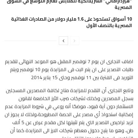
“هيرداراماني” السريلانكية للملابس تعتزم التوسع في السوق
المصرية
10 أسواق تستحوذ على 1.6 مليار دولار من الصادرات الغذائية
المصرية بالنصف الأول
اضاف النجارى ان يوم 7 نوفمبر المقبل هو الموعد النهائى لتقديم
طلبات التصدير على ان يتم البت فى المزايدة يوم 10 نوفمبر ويتم
التوريد فى الفترة بين 11 نوفمبر وحتى 15 يناير 2014
وتابع النجارى أن التقدم للمزايدة متاح لكافة المصدرين المسجلين
بسجل المصدرين وكذلك لشركات ضرب الأرز الخاضعة لقانون
الاستثمار دون آية قيود، موضحًا أنه روعي في شروط المزايدة عدم
إمكانية استحواذ أي مصدر على الحصة المطروحة،ولذلك لا يجوز ان
تزيد تراخيص التصدير التي يتم تثبيتها لكل مقدم عرض عن 5 ألف
طن، وهو ما يتيح دخول معظم شركات الارز الى المزايدة كما أن