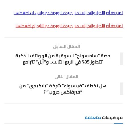
لمتابعة أخر الأخبار والتحليلات من جريدة البورصة عبر واتس اب اضغط هنا
لمتابعة أخر الأخبار والتحليلات من جريدة البورصة عبر التليجرام اضغط هنا
المقال السابق
حصة “سامسونج” السوقية من الهواتف الذكية
تتجاوز 35% في الربع الثالث.. و”آبل” تتراجع
المقال التالى
هل تخطف “فيسبوك” شركة “بلاكبيري” من
“فيرفاكس جروب” ؟
موضوعات
متعلقة