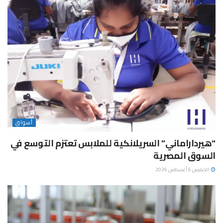
أسواق
“هيرداراماني” السريلانكية للملابس تعتزم التوسع في
السوق المصرية
الخميس 6 أغسطس 2026