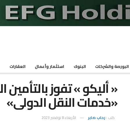
البورصة والشركات
البنوك
استثمار وأعمال
العقارات
م
« أليكو » تفوز بالتأمين
«خدمات النقل الدولى»
كتب :
رحاب صابر
الأربعاء 8 نوفمبر 2023