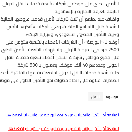
التأمين الطبى على موظفى شركات شعبة خدمات النقل الدولى
التابعة للغرفة التجارية بالإسكندرية.
واضاف عبدالمنعم أن ثلاث شركات تأمين قدمت عروضها المالية
للشعبة خلال الأسابيع الماضية، وهى شركات «أليكو» للتأمين
و«بيت التأمين المصرى السعودى» و«برايم هيلث».
أوضح لـ «البورصة» أن الشركات الأعضاء بالشعبة ستؤمن على
2500 فرد فى المرحلة الأولى، وتستهدف الشعبة التأمين الطبى
على جميع موظفى شركات الشحن أعضاء شعبة خدمات النقل
الدولى وعددهم 40 ألف موظف يعملون بـ 500 شركة.
كانت شعبة خدمات النقل الدولى اجتمعت بفرعها بالقاهرة بأعض
الصادرات، علاوة على اتخاذ خطوات نحو التأمين الطبى على موظ
الوسوم:
النقل
لمتابعة أخر الأخبار والتحليلات من جريدة البورصة عبر واتس اب اضغط هنا
لمتابعة أخر الأخبار والتحليلات من جريدة البورصة عبر التليجرام اضغط هنا