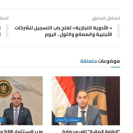
المقال السابق
المقا
« الأدوية التجارية» تفتح باب التسجيل للشركات
ا
الأجنبية والمصانع والتول.. اليوم
ال
موضوعات
متعلقة
استثمار وأعمال
اس
“الرقابة المالية” تقرر مد فترة
وزير ا