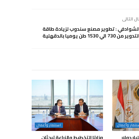
ل التالى
لشوادفي : تطوير مصنع سندوب لزيادة طاقة
تدوير من 730 الي 1530 طن يوميا بالدقهلية
تثمار وأعمال
استثمار وأعمال
لاستثمار: 9.68 مليار دولار
وزارتا التخطيط والزراعة تبحثان