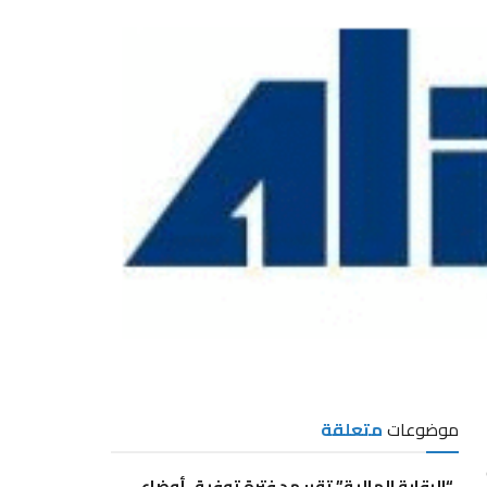
موضوعات
متعلقة
“الرقابة المالية” تقرر مد فترة توفيق أوضاع