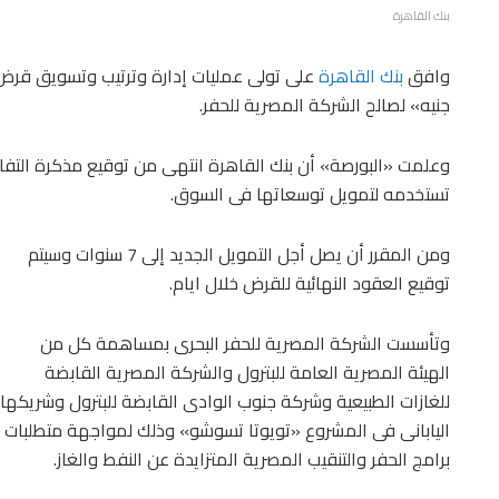
بنك القاهرة
وافق
بنك القاهرة
جنيه» لصالح الشركة المصرية للحفر.
وعلمت «البورصة» أن بنك القاهرة انتهى من توقيع مذكرة التفاه
تستخدمه لتمويل توسعاتها فى السوق.
ومن المقرر أن يصل أجل التمويل الجديد إلى 7 سنوات وسيتم
توقيع العقود النهائية للقرض خلال ايام.
وتأسست الشركة المصرية للحفر البحرى بمساهمة كل من
الهيئة المصرية العامة للبترول والشركة المصرية القابضة
للغازات الطبيعية وشركة جنوب الوادى القابضة للبترول وشريكها
اليابانى فى المشروع «تويوتا تسوشو» وذلك لمواجهة متطلبات
برامج الحفر والتنقيب المصرية المتزايدة عن النفط والغاز.