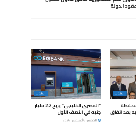
قود الدولة
البنوك
البنوك
محفظة
“المصري الخليجي” يربح 2.2 مليار
مليار جنيه بعد اتفاق
جنيه في النصف الأول
الخميس 6 أغسطس 2026