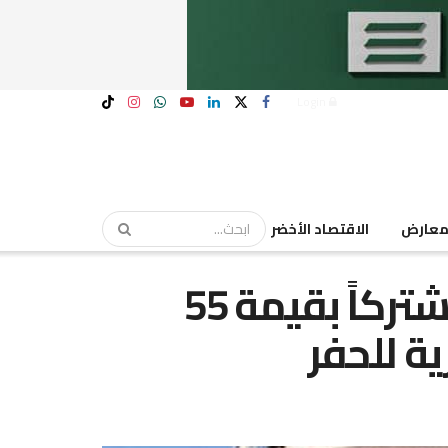
Login
عارض
الاقتصاد الأخضر
« القاهرة » يرتب قرضاً مشتركاً بقيمة 55
ة للحفر