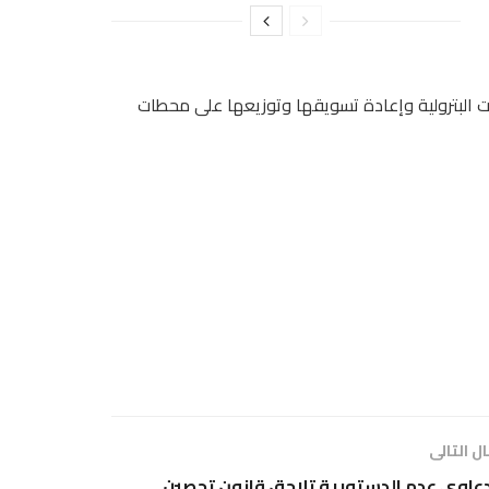
قات البترولية وإعادة تسويقها وتوزيعها على محطات
ل التالى
عاوى عدم الدستورية تلاحق قانون تحصين