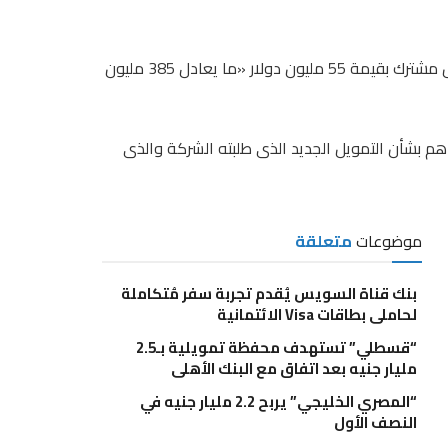
على تولى عمليات إدارة وترتيب وتسويق قرض مشترك بقيمة 55 مليون دولار «ما يعادل 385 مليون
م بشأن التمويل الجديد الذى طلبته الشركة والذى
موضوعات
متعلقة
بنك قناة السويس يُقدم تجربة سفر مُتكاملة
لحاملي بطاقات Visa الائتمانية
“قسطلي” تستهدف محفظة تمويلية بـ2.5
مليار جنيه بعد اتفاق مع البنك الأهلي
“المصري الخليجي” يربح 2.2 مليار جنيه في
النصف الأول