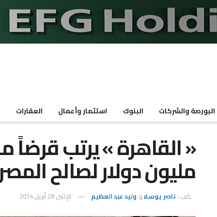
البورصة والشركات
البنوك
استثمار وأعمال
العقارات
م
مليون دولار لصالح المصري
كتب :
ناصر يوسف
و
وليد عبد العظيم
الإثنين 28 أبريل 2014