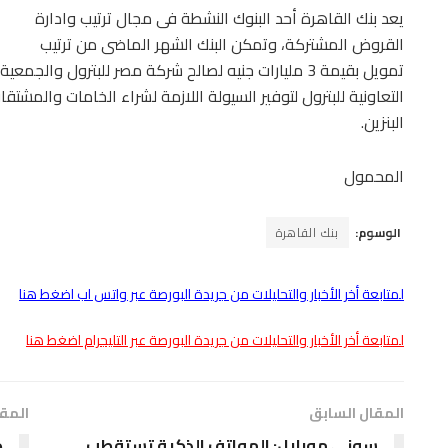
يعد بنك القاهرة أحد البنوك النشطة فى مجال ترتيب وادارة
القروض المشتركة، وتمكن البنك الشهر الماضى من ترتيب
تمويل بقيمة 3 مليارات جنيه لصالح شركة مصر للبترول والجمعية
التعاونية للبترول لتوفير السيولة اللازمة لشراء الخامات والمشت
البنزين.
المحمول
الوسوم:
بنك القاهرة
لمتابعة أخر الأخبار والتحليلات من جريدة البورصة عبر واتس اب اضغط هنا
لمتابعة أخر الأخبار والتحليلات من جريدة البورصة عبر التليجرام اضغط هنا
المقال السابق
المقا
سونى موبايل: الهواتف الذكية تستقطب
د