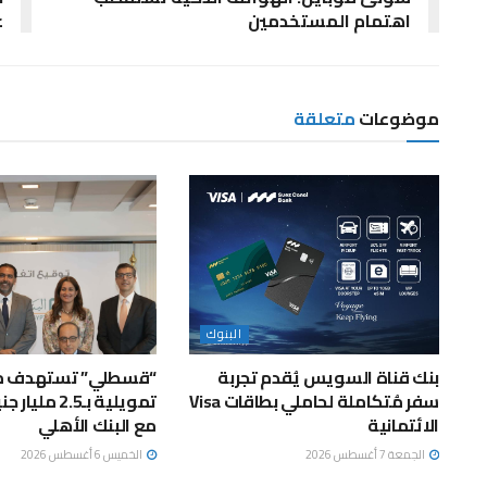
اهتمام المستخدمين
ع
موضوعات
متعلقة
البنوك
بنك قناة السويس يُقدم تجربة
“قسطلي” تستهدف 
سفر مُتكاملة لحاملي بطاقات Visa
تمويلية بـ2.5 
الائتمانية
مع البنك الأهلي
الجمعة 7 أغسطس 2026
الخميس 6 أغسطس 2026