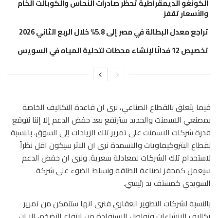
الكونغو الديمقراطية تحظر صادرات النحاس والكوبالت الخام
والأسعار تقفز
تراجع معدل البطالة في مصر إلى 5.8% خلال الربع الثاني 2026
تخصيص 12 فدانًا لإنشاء محطات لتحلية المياه في السويس
فيما يتعلق بالقطاع الصناعي، نرى ان قاعدة التكاليف الخاصة
بمصنعي الاسمنت والحديد سترتفع بعد خفض الدعم إلا إننا نتوقع
قدرة شركات الاسمنت على تمرير تلك الزيادات إلى السوق. بالنسبة
لقطاع البتروكيماويات والاسمدة نرى ان الاثر سيكون اقل نظراً
لاستخدام تلك الشركات لمعادلة سعرية. ونرى ان خفض الدعم
سيعمل كمحفز لصناعة الطاقة ونسلط الضوء على شركة
السويدي كمستف يد رئيسي.
بالنسبة لشركات التطوير العقاري فنرى انها ستتمكن من تمرير
تكاليف الانشاءات وتواصل الاستفادة من ارتفاع التضخم، إلا ان