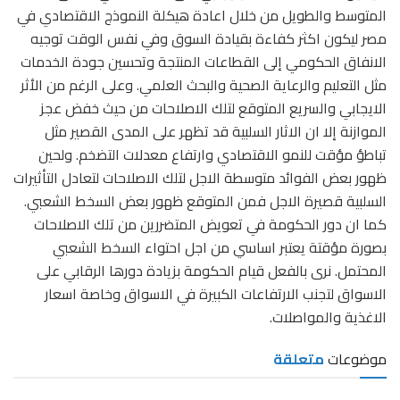
المتوسط والطويل من خلال اعادة هيكلة النموذج الاقتصادي في
مصر ليكون اكثر كفاءة بقيادة السوق وفي نفس الوقت توجيه
الانفاق الحكومي إلى القطاعات المنتجة وتحسين جودة الخدمات
مثل التعليم والرعاية الصحية والبحث العلمي. وعلى الرغم من الأثر
الايجابي والسريع المتوقع لتلك الاصلاحات من حيث خفض عجز
الموازنة إلا ان الاثار السلبية قد تظهر على المدى القصير مثل
تباطؤ مؤقت للنمو الاقتصادي وارتفاع معدلات التضخم. ولحين
ظهور بعض الفوائد متوسطة الاجل لتلك الاصلاحات لتعادل التأثيرات
السلبية قصيرة الاجل فمن المتوقع ظهور بعض السخط الشعبي.
كما ان دور الحكومة في تعويض المتضررين من تلك الاصلاحات
بصورة مؤقتة يعتبر اساسي من اجل احتواء السخط الشعبي
المحتمل. نرى بالفعل قيام الحكومة بزيادة دورها الرقابي على
الاسواق لتجنب الارتفاعات الكبيرة في الاسواق وخاصة اسعار
الاغذية والمواصلات.
موضوعات
متعلقة