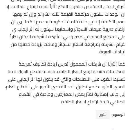
شرائح الدخل المنخفض ستكون الاكثر تأثراً نتيجة ارتفاع التكاليف إذ
ان الوحدات ستكون مرتفعة القيمة لتلك الشرائح وإن تم بيعها
بسعر التكلفة إلا في حالة قامت الحكومة بدعمها. كما نرى ان
ارتفاع ضريبة مبيعات السجائر واسعارها سيكون له اثر ايجاب ي
على المصنع الوحيد في مصر وهي الشركة الشرقية للدخان نظراً
لقيام الشركة بمراجعة اسعار السجائر وقامت بزيادة حصتها من
ايرادات العبوة.
كما اشرنا ان شركات المحمول تدرس زيادة تكاليف تعريفة
المكالمات كنتيجة لرفع اسعار الطاقة. بالنسبة لقطاع البنوك قمنا
بتسليط الضوء على الاصلاحات والتي قد يكون لها اثر ايجابي على
المدى المتوسط مع تطبيق الحد الاقصى للأجور على القطاع العام،
إلى جانب إمكانية تعثر بعض المعترضين وخاصة في القطاع
الصناعي نتيجة ارتفاع اسعار الطاقة.
الوسوم:
بلتون