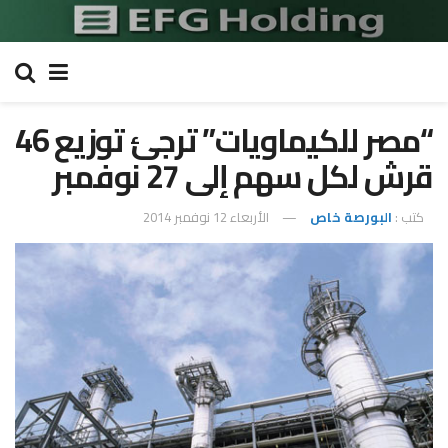
“مصر للكيماويات” ترجئ توزيع 46
قرش لكل سهم إلى 27 نوفمبر
كتب :
البورصة خاص
الأربعاء 12 نوفمبر 2014