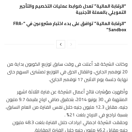
“الرقابة المالية” تعدل ضوابط عمليات التخصيم والتأجير
التمويلي بالعملة الأجنبية
“الرقابة المالية” توافق على بدء اختبار مشروعين في “FRA-
Sandbox”
وكانت الشركة قد أعلنت فى وقت سابق توزيع الكوبون بداية من
20 نوفمبر الجاري، وانتقال الحق في التوزيع لمشترى السهم حتى
نهاية جلسة يوم الاثنين 17 نوفمبر الجاري.
وأظهرت مؤشرات نتائج أعمال الشركة عن فترة الثلاثة اشهر
المنتهية في 30 يونيو 2014، بتحقيق صافي ارباح بقيمة 9.7 مليون
جنيه، مقابل 12.3 مليون جنيه خلال نفس الفترة من العام السابق،
بنسبة تراجع في الارباح بلغت 21% .
وحققت الشركة اجمالي ايرادات خلال الفترة بلغت 48.3 مليون
جنيه مقابل 46.2 مليون جنيه خلال الفترة المقابلة.