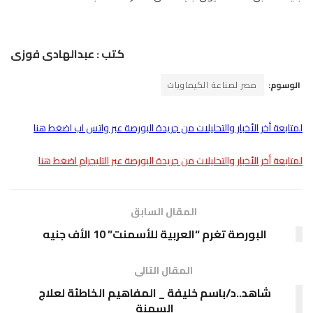
كتب : عبدالهادى فوزى
الوسوم:
مصر لصناعة الكيماويات
لمتابعة أخر الأخبار والتحليلات من جريدة البورصة عبر واتس اب اضغط هنا
لمتابعة أخر الأخبار والتحليلات من جريدة البورصة عبر التليجرام اضغط هنا
المقال السابق
البورصة تغرم “العربية للأسمنت” 10 الأف جنيه
المقال التالى
شاهد..د/باسم خليفة _ المفاهيم الخاطئة لعلاج
السمنة