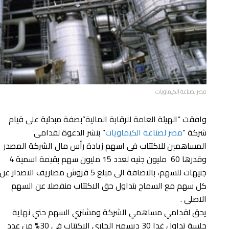
مصر لصناعة الكيماويات
وافقت “الهيئة العامة للرقابة المالية”بصفة مبدئية على قيام
شركة “
مصر لصناعة الكيماويات
” بنشر الدعوة لقدامى
المساهمين للاكتتاب فى اسهم زيادة رأس مال الشركة المصدر
وقدرها 60 مليون جنيه لعدد 15 مليون سهم بقيمة اسمية 4
جنيهات للسهم، بالاضافة الى مبلغ 5 قروش مصاريف الاصدار عن
كل سهم مع السماح بتداول حق الاكتتاب منفصلا عن السهم
الاصلى .
يحق لقدامي مساهمي الشركة ومشتري السهم حتي نهاية
جلسة تداول غدا 30 ديسمبر الجارى الاكتتاب في 30% من عدد