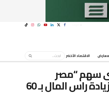
Login
عارض
الاقتصاد الأخضر
رى سهم “مصر
لصناعة الكيماويات” فى زيادة راس المال بـ 60