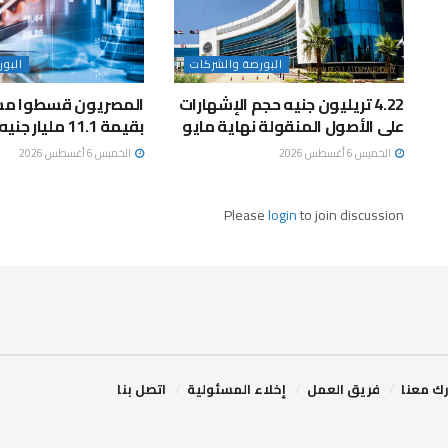
البورصة والشركات
البو
4.22 تريليون جنيه حجم الإشهارات
المصريون قسطوا مش
على الأصول المنقولة نهاية مايو
بقيمة 11.1 مليار جنيه خلال مايو
الخميس 6 أغسطس 2026
الخميس 6 أغسطس 2026
Please
login
to join discussion
ك معنا
فريق العمل
إخلاء المسئولية
اتصل بنا