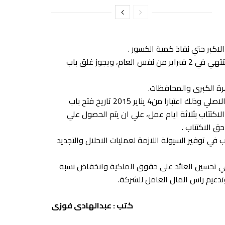
لاكبر حتي نفاذ كمية الكسور .
يتم فتح باب الاكتتاب اعتبارا من 4 يناير 2015، ولمدة ثلاثين يوما تنتهي في 2 فبراير من نفس العام، ويجوز غلق باب
رة الكبرى والمحافظات.
يحق لمساهمي الشركة تداول حق الاكتتاب منفصلا عن السهم الاصلي وذلك اعتبارا من4 يناير 2015 تاريخ فتح باب
وعد غلق بابا الاكتتاب بثلاثة ايام عمل، علي ان يتم الحصول علي
ق الاكتتاب .
ي توفير السيولة اللازمة لعمليات الاحلال والتجديد
في تحسين العائد على حقوق الملكية وانخفاض نسبة
عيم راس المال العامل للشركة.
كتب : عبدالهادى فوزى