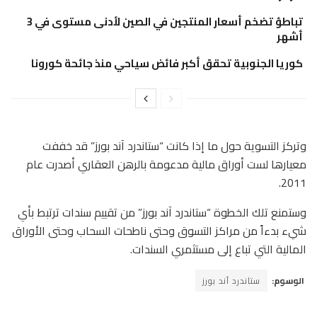
تباطؤ تضخم أسعار المنتجين في الصين لأدنى مستوى في 3
أشهر
كوريا الجنوبية تحقق أكبر فائض سياحي منذ جائحة كورونا
وتركز التسوية حول ما إذا كانت “ستاندرد آند بورز” قد خففت
معيارها لست أوراق مالية مدعومة بالرهن العقاري أصدرت عام
2011.
وستمنع تلك الخطوة “ستاندرد آند بورز” من تقييم سندات ترتبط بأي
شيء بدءاً من مراكز التسوق وحتى ناطحات السحاب وحتى الأوراق
المالية التي تباع إلى مستثمري السندات.
الوسوم:
ستاندرد آند بورز