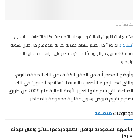
ستاندرد آند بورز
ستمنع لجنة الأوراق المالية والبورصات الأمريكية وكالة التصنيف الائتماني
“
ستاندرد
آند بورز” من تقييم سندات عقارية تجارية لمدة عام من خلال تسوية
بقيمة 60 مليون دولار، وفقاً لما ذكره مصدر على دراية بالحدث لوكالة
“بلومبرج”.
وأوضح المصدر أنه من المقرر الكشف عن تلك الصفقة اليوم،
والتي تعد الإجراء الأصعب بالنسبة لـ “ستاندرد آند بورز” في تلك
الصناعة التي يلام عليها تعزيز الأزمة المالية عام 2008 عن طريق
تضخيم تقييم قروض رهون عقارية محفوفة بالمخاطر.
موضوعات
متعلقة
الأسهم السعودية تواصل الصعود بدعم النتائج وآمال تهدئة
هرمز