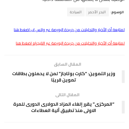
الوسوم:
البحر الأحمر
السياحة
لمتابعة أخر الأخبار والتحليلات من جريدة البورصة عبر واتس اب اضغط هنا
لمتابعة أخر الأخبار والتحليلات من جريدة البورصة عبر التليجرام اضغط هنا
المقال السابق
وزير التموين: “كارت بوتاجاز” لمن لا يحملون بطاقات
تموين قريبًا
المقال التالى
“المركزى” يقرر إلغاء المزاد الدولارى الدورى للمرة
الاولى منذ تطبيق آلية العطاءات