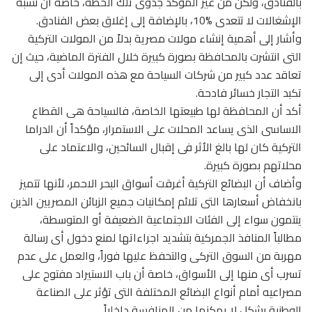
بالفنادق، ولكن من غير المؤكد جدوى تلك الخطة، خاصة أن نسبة
الإشغالات لا تتعدى %10، بالإضافة إلى إغلاق بعض الفنادق.
وأشار إلى أهمية إنشاء مولات مصرية بدلاً من المولات التركية
التى انتشرت بالمحافظة بصورة كبيرة خلال الفترة الماضية، حيث إن
تعاقد عدد كبير من شركات السياحة مع هذه المولات أدى إلى
تكبد التجار خسائر فادحة.
أكد أن المحافظة لها طبيعتها الخاصة، فالسياحة هى القطاع
الاساسى الذى يساعد المحلات على الاستمرار، مؤكداً أن الدراما
التركية كان لها بالغ الأثر فى إقبال السائحين، والاعتماد على
محلاتهم بصورة كبيرة.
وأضاف أن البضائع التركية أغرقت أسواق البحر الاحمر، لأنها تتميز
بانخفاض أسعارها التى تلائم إمكانيات جميع الزبائن المصريين الذين
ينتمون سواء إلى الفئات الاجتماعية الضعيفة أو المتوسطة،
مطالباً المنافذ الجمركية بتشديد اجراءاتها لمنع دخول أى رسالة
مهربة من السوق التركى والتحفظ عليها فوراً، والعمل على عدم
تسرب أى منها إلى الأسواق، خاصة أن باب الاستيراد مفتوح على
مصراعيه أمام أنواع البضائع المختلفة التى تؤثر على الصناعة
الوطنية بشكل لا يمكنها من المنافسة داخلياً.