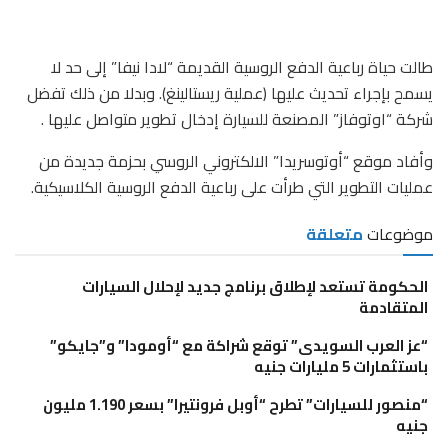
طالت حياة رباعية الدفع الروسية القديمة “لادا نيفا” إلى حد لا
يسمح بإجراء تحديث عليها (عملية ريستالينغ). وبدلا من ذلك تفضل
شركة “اوتوفاز” المصنعة للسيارة إدخال تطوير متواصل عليها .
وأفاد موقع “أوتوسريدا” الالكتروني الروسي بحزمة جديدة من
عمليات التطوير التي طرأت على رباعية الدفع الروسية الكلاسيكية.
موضوعات
متعلقة
الحكومة تستعد لإطلاق برنامج جديد لإحلال السيارات
المتقادمة
“عز العرب السويدى” توقع شراكة مع “أومودا” و”جايكو”
باستثمارات 5 مليارات جنيه
“منصور للسيارات” تطرح “أوبل فرونتيرا” بسعر 1.190 مليون
جنيه