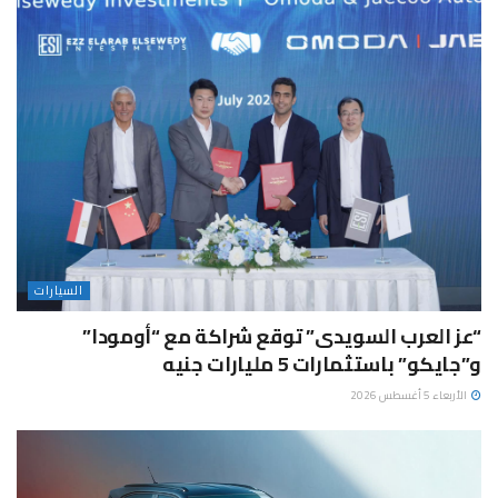
السيارات
“عز العرب السويدى” توقع شراكة مع “أومودا”
و”جايكو” باستثمارات 5 مليارات جنيه
الأربعاء 5 أغسطس 2026