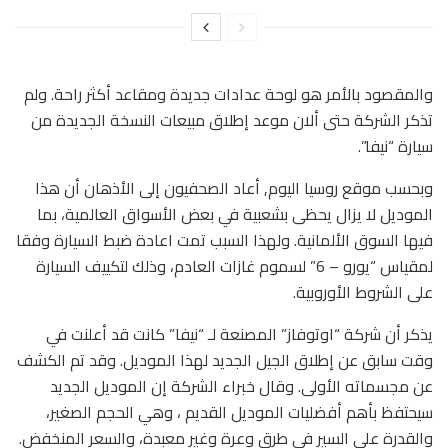
والمقصود بالأمر هو لوحة عدادات جديدة ومقاعد أكثر راحة. ولم
تذكر الشركة حتى ألان موعد إطلاق مبيعات النسخة الجديدة من
سيارة “نيفا”.
وبحسب موقع روسيا اليوم, أعاد الصحفيون إلى الأذهان أن هذا
الموديل لا يزال يحظى بشعبية في بعض الأسواق العالمية، بما
فيها السوق الألمانية. ولهذا السبب تمت اعادة ضبط السيارة وفقا
لمقياس “يورو – 6” لسموم غازات العادم، وذلك لتكييف السيارة
على الشروط الأوروبية.
يذكر أن شركة “اوتوفاز” المصنعة لـ “نيفا” كانت قد أعلنت في
وقت سابق عن إطلاق الجيل الجديد لهذا الموديل. وقد تم الكشف
عن مجسماته الأولى. وقال خبراء الشركة إن الموديل الجديد
سيحتفظ بأهم أفضليات الموديل القديم ، وهي الحجم الصغير،
والقدرة على السير في طرق وعرة وغير معبدة، والسعر المنخفض.