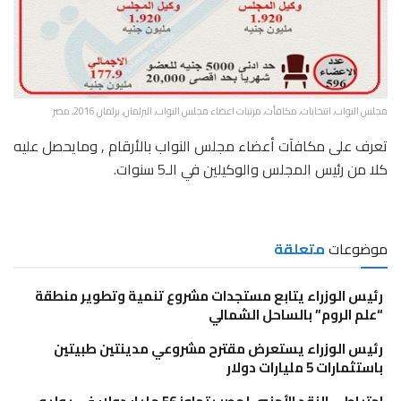
مجلس النواب, انتخابات, مكافأت, مرتبات اعضاء مجلس النواب, البرلمان, برلمان 2016, مصر
تعرف على مكافآت أعضاء مجلس النواب بالأرقام , ومايحصل عليه
كلا من رئيس المجلس والوكيلين في الـ5 سنوات.
موضوعات
متعلقة
رئيس الوزراء يتابع مستجدات مشروع تنمية وتطوير منطقة
“علم الروم” بالساحل الشمالي
رئيس الوزراء يستعرض مقترح مشروعي مدينتين طبيتين
باستثمارات 5 مليارات دولار