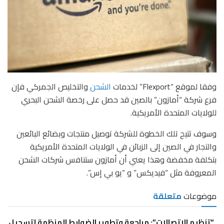
وفقا لموقع “Flexport” لخدمات
الشحن
والتخليص الجمركي فإن
فرع شركة “أمازون” بالصين قد حصل على رخصة الشحن البحري
للولايات المتحدة الأمريكية.
وسوف تتيح تلك الخطوة للشركة توصيل منتجات وبضائع البائعين
والتجار في الصين إلى الزبائن في الولايات المتحدة الأمريكية
بتكلفة مخفضة وهذا يعني أن أمازون ستنافس شركات الشحن
المعروفة مثل “فيديكس” و “يو بي إس”.
موضوعات
متعلقة
“تنظيم الاتصالات”: مراجعة وتطوير الضوابط المنظمة لتسجيل