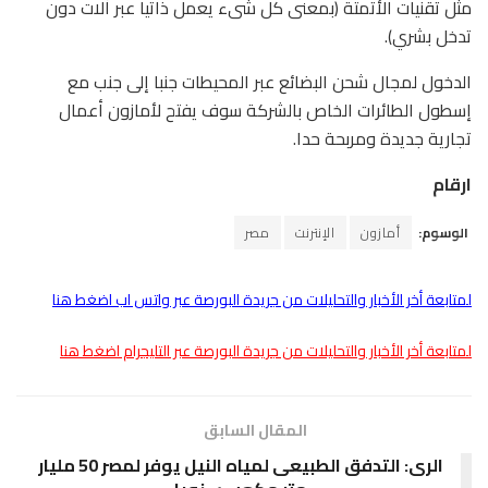
مثل تقنيات الأتمتة (بمعنى كل شىء يعمل ذاتيا عبر آلات دون
تدخل بشري).
الدخول لمجال شحن البضائع عبر المحيطات جنبا إلى جنب مع
إسطول الطائرات الخاص بالشركة سوف يفتح لأمازون أعمال
تجارية جديدة ومربحة حدا.
ارقام
الوسوم:
أمازون
الإنترنت
مصر
لمتابعة أخر الأخبار والتحليلات من جريدة البورصة عبر واتس اب اضغط هنا
لمتابعة أخر الأخبار والتحليلات من جريدة البورصة عبر التليجرام اضغط هنا
المقال السابق
الرى: التدفق الطبيعى لمياه النيل يوفر لمصر 50 مليار