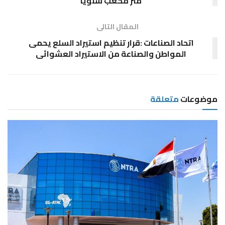
متر مكعب سنويا
المقال التالى
اتحاد الصناعات :قرار تنظيم استيراد السلع يحمى
المواطن والصناعة من الاستيراد العشوائى
موضوعات
متعلقة