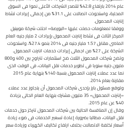
عام 2014 بارتفاع 42.8% لتتصدر الشركات الأعلى نموا فى السوق
المحلية، واستحوذت اتصالات على 31.1% من إجمالى إيرادات تشاط
إنترنت المحمول.
ووفقا لمعلومات حصلت عليها «البورصة» احتلت شركة موبينيل
المركز الثالث فى نشاط إنترنت المحمول بإيرادات 2 مليار جنيه العام
الماضى مقابل 1.57 مليار جنيه فى 2014 بنمو 27.4%، واستحوذت
الشركة على 27% من اجمالى إيرادات خدمات انترنت المحمول.
وتضخ شركات المحمول الثلاث ضخ استثمارات تتراوح بين 400 و800
مليون جنيه سنويا فى تطوير خدمات نقل البيانات، فى الوقت الذى
نما عدد عملاء إنترنت المحمول بنسبة 140% بنهاية عام 2015
مقارنة بعام 2014.
وتوقع مسئول بارز بإحدى شركات المحمول أن يتجاوز عدد عملاء
«إنترنت المحمول» 35 مليون مشترك بنهاية العام الحالى بزيادة
40% عن عام 2015.
وقال إن المنافسة الحالية بين شركات المحمول تتركز حول خدمات
نقل البيانات، مطالبا بضرورة إعادة تسعير الخدمات فى ضوء زيادة
أسعار تكلفة الاتصالات بخلاف ارتفاع تكاليف الكهرباء وزيادة سعر