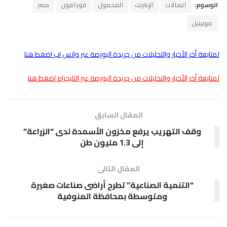
الوسوم:
اتصالات
الإنترنت
المحمول
فودافون
مصر
موبينيل
لمتابعة أخر الأخبار والتحليلات من جريدة البورصة عبر واتس اب اضغط هنا
لمتابعة أخر الأخبار والتحليلات من جريدة البورصة عبر التليجرام اضغط هنا
المقال السابق
وقف التهريب يرفع مخزون الأسمدة لدى “الزراعة”
إلى 1.3 مليون طن
المقال التالى
“التنمية الصناعية” تطرح أراضى صناعات صغيرة
ومتوسطة بمحافظة المنوفية