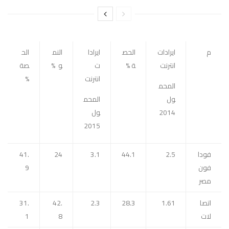
م
ايرادات
الحص
ايرادا
النم
الح
انترنت
ة %
ت
و %
صة
انترنت
%
المحم
ول
المحم
2014
ول
2015
فودا
2.5
44.1
3.1
24
41.
فون
9
مصر
اتصا
1.61
28.3
2.3
42.
31.
لات
8
1