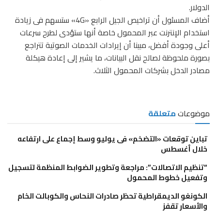
الدولار.
أضاف المسئول أن تراخيص الجيل الرابع «4G» ستسهم فى زيادة
استخدام الإنترنت عبر المحمول خاصة أنها ستؤدى لطرح سرعات
أعلى وجودة أفضل، مبينا أن إيرادات الخدمات الصوتية تتراجع
بصورة ملحوظة لصالح نقل البيانات، ما يشير إلى إعادة هيكلة
مصادر الدخل بشركات المحمول الثلاث.
موضوعات
متعلقة
تباين توقعات «التضخم» فى يوليو وسط إجماع على ارتفاعه
خلال أغسطس
“تنظيم الاتصالات”: مراجعة وتطوير الضوابط المنظمة لتسجيل
وتفعيل خطوط المحمول
الكونغو الديمقراطية تحظر صادرات النحاس والكوبالت الخام
والأسعار تقفز