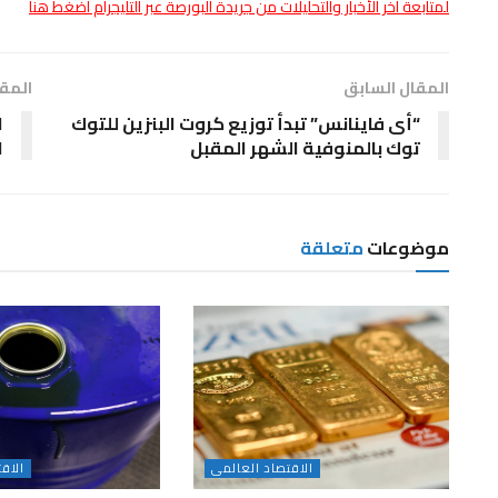
لمتابعة أخر الأخبار والتحليلات من جريدة البورصة عبر التليجرام اضغط هنا
المقال السابق
المقا
“أى فاينانس” تبدأ توزيع كروت البنزين للتوك
ا
توك بالمنوفية الشهر المقبل
ا
موضوعات
متعلقة
الاقتصاد العالمى
الاق