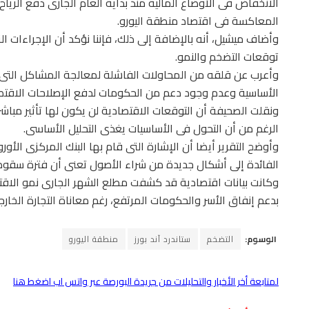
الانخفاض فى الأوضاع المالية منذ بداية العام الجارى دفع الرياح
المعاكسة فى اقتصاد منطقة اليورو.
وأضاف ميشيل، أنه بالإضافة إلى ذلك، فإننا نؤكد أن الإجراءات ال
توقعات التضخم والنمو.
وأعرب عن قلقه من المحاولات الفاشلة لمعالجة المشاكل التى 
الأساسية وعدم وجود دعم من الحكومات لدفع الإصلاحات الاقتصاد
ونقلت الصحيفة أن التوقعات الاقتصادية لن يكون لها تأثير مباشر 
الرغم من أن التحول فى الأساسيات يغذى التحليل الأساسى.
وأوضح التقرير أيضا أن الإشارة التى قام بها البنك المركزى ال
الفائدة إلى أشكال جديدة من شراء الأصول تعنى أن فترة سقوط ال
وكانت بيانات اقتصادية قد كشفت مطلع الشهر الجارى نمو الاقتص
بدعم إنفاق الأسر والحكومات المرتفع، رغم معاناة التجارة الخارجي
الوسوم:
التضخم
ستاندرد آند بورز
منطقة اليورو
لمتابعة أخر الأخبار والتحليلات من جريدة البورصة عبر واتس اب اضغط هنا