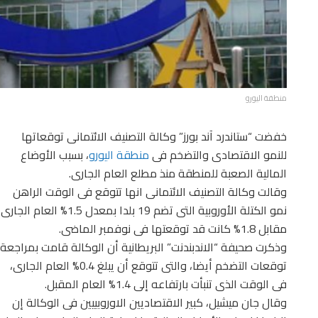
منطقة اليورو
خفضت “ستاندرد آند بورز” وكالة التصنيف الائتمانى توقعاتها
للنمو الاقتصادى والتضخم فى
منطقة اليورو
، بسبب الأوضاع
المالية الصعبة للمنطقة منذ مطلع العام الجارى.
وقالت وكالة التصنيف الائتمانى انها تتوقع فى الوقت الراهن
نمو الكتلة الأوروبية التى تضم 19 بلدا بمعدل 1.5% العام الجارى
مقابل 1.8% كانت قد توقعتها فى نوفمبر الماضى.
وذكرت صحيفة “الاندبندنت” البريطانية أن الوكالة قامت بمراجعة
توقعات التضخم أيضا، والتى تتوقع أن يبلغ 0.4% العام الجارى،
فى الوقت الذى تنبأت بارتفاعه إلى 1.4% العام المقبل.
وقال جان ميشيل، كبير الاقتصاديين الاوروبييين فى الوكالة إن