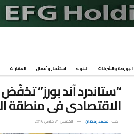
البورصة والشركات
البنوك
استثمار وأعمال
العقارات
م
“ستاندرد آند بورز” تخفّض
الاقتصادى فى منطقة الي
كتب :
محمد رمضان
الخميس 31 مارس 2016