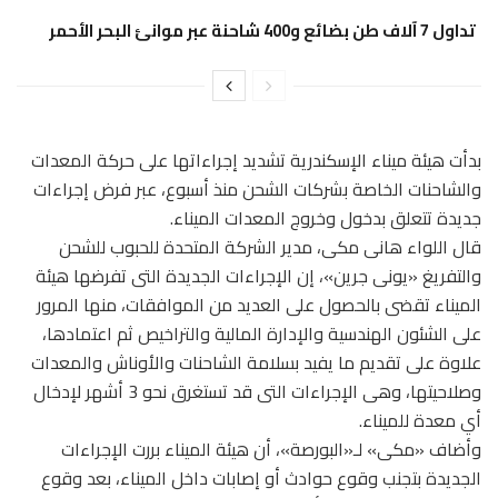
تداول 7 آلاف طن بضائع و400 شاحنة عبر موانئ البحر الأحمر
بدأت هيئة ميناء الإسكندرية تشديد إجراءاتها على حركة المعدات
والشاحنات الخاصة بشركات الشحن منذ أسبوع، عبر فرض إجراءات
جديدة تتعلق بدخول وخروج المعدات الميناء.
قال اللواء هانى مكى، مدير الشركة المتحدة للحبوب للشحن
والتفريغ «يونى جرين»، إن الإجراءات الجديدة التى تفرضها هيئة
الميناء تقضى بالحصول على العديد من الموافقات، منها المرور
على الشئون الهندسية والإدارة المالية والتراخيص ثم اعتمادها،
علاوة على تقديم ما يفيد بسلامة الشاحنات والأوناش والمعدات
وصلاحيتها، وهى الإجراءات التى قد تستغرق نحو 3 أشهر لإدخال
أي معدة للميناء.
وأضاف «مكى» لـ«البورصة»، أن هيئة الميناء بررت الإجراءات
الجديدة بتجنب وقوع حوادث أو إصابات داخل الميناء، بعد وقوع