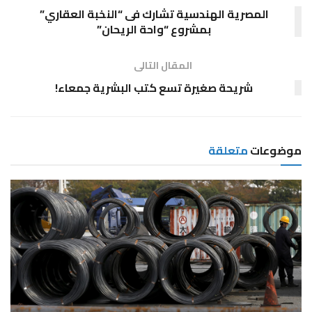
المصرية الهندسية تشارك فى “النخبة العقاري”
بمشروع “واحة الريحان”
المقال التالى
شريحة صغيرة تسع كتب البشرية جمعاء!
موضوعات
متعلقة