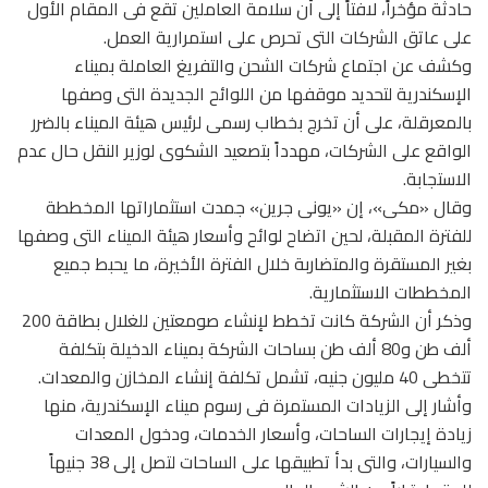
حادثة مؤخراً، لافتاً إلى أن سلامة العاملين تقع فى المقام الأول
على عاتق الشركات التى تحرص على استمرارية العمل.
وكشف عن اجتماع شركات الشحن والتفريغ العاملة بميناء
الإسكندرية لتحديد موقفها من اللوائح الجديدة التى وصفها
بالمعرقلة، على أن تخرج بخطاب رسمى لرئيس هيئة الميناء بالضرر
الواقع على الشركات، مهدداً بتصعيد الشكوى لوزير النقل حال عدم
الاستجابة.
وقال «مكى»، إن «يونى جرين» جمدت استثماراتها المخططة
للفترة المقبلة، لحين اتضاح لوائح وأسعار هيئة الميناء التى وصفها
بغير المستقرة والمتضاربة خلال الفترة الأخيرة، ما يحبط جميع
المخططات الاستثمارية.
وذكر أن الشركة كانت تخطط لإنشاء صومعتين للغلال بطاقة 200
ألف طن و80 ألف طن بساحات الشركة بميناء الدخيلة بتكلفة
تتخطى 40 مليون جنيه، تشمل تكلفة إنشاء المخازن والمعدات.
وأشار إلى الزيادات المستمرة فى رسوم ميناء الإسكندرية، منها
زيادة إيجارات الساحات، وأسعار الخدمات، ودخول المعدات
والسيارات، والتى بدأ تطبيقها على الساحات لتصل إلى 38 جنيهاً