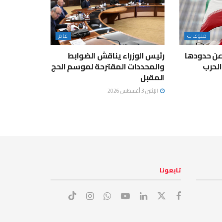
منوعات
عام
عن حدودها
رئيس الوزراء يناقش الضوابط
لحرب
والمحددات المقترحة لموسم الحج
المقبل
الإثنين 3 أغسطس 2026
تابعونا