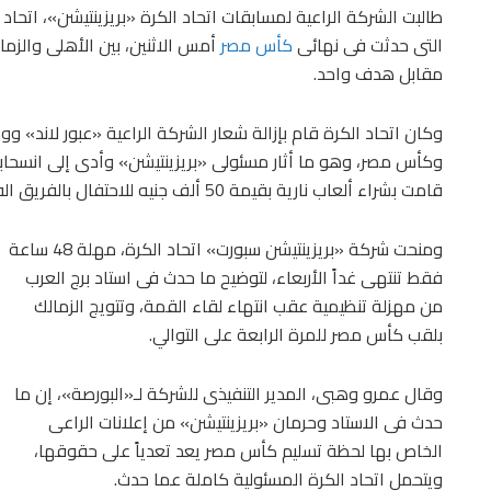
التى حدثت فى نهائى
كأس مصر
أمس الاثنين، بين الأهلى والزما
مقابل هدف واحد.
وكان اتحاد الكرة قام بإزالة شعار الشركة الراعية «عبور لاند» ووض
وكأس مصر، وهو ما أثار مسئولى «بريزينتيشن» وأدى إلى انسحابه
قامت بشراء ألعاب نارية بقيمة 50 ألف جنيه للاحتفال بالفريق الفائز وقامت بسحبها وإلغاء المؤتمر الصحفي.
ومنحت شركة «بريزينتيشن سبورت» اتحاد الكرة، مهلة 48 ساعة
فقط تنتهى غداً الأربعاء، لتوضيح ما حدث فى استاد برج العرب
من مهزلة تنظيمية عقب انتهاء لقاء القمة، وتتويج الزمالك
بلقب كأس مصر للمرة الرابعة على التوالي.
وقال عمرو وهبى، المدير التنفيذى للشركة لـ«البورصة»، إن ما
حدث فى الاستاد وحرمان «بريزينتيشن» من إعلانات الراعى
الخاص بها لحظة تسليم كأس مصر يعد تعدياً على حقوقها،
ويتحمل اتحاد الكرة المسئولية كاملة عما حدث.