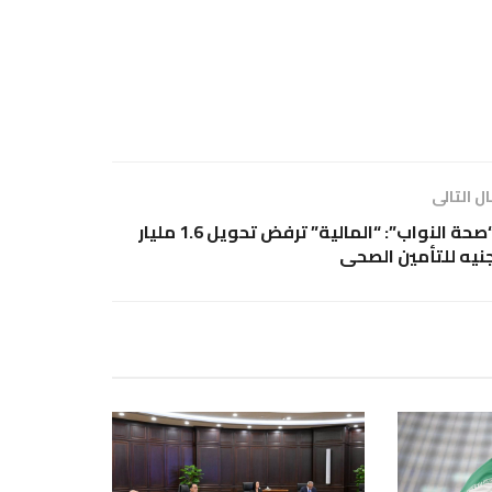
ل التالى
“صحة النواب”: “المالية” ترفض تحويل 1.6 مليار
نيه للتأمين الصحى