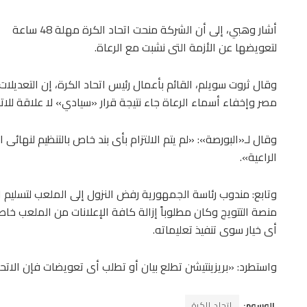
أشار وهبي، إلى أن الشركة منحت اتحاد الكرة مهلة 48 ساعة
لتعويضها عن الأزمة التى نشبت مع الرعاة.
وقال ثروت سويلم، القائم بأعمال رئيس اتحاد الكرة، إن التعديل
مصر وإخفاء أسماء الرعاة جاء نتيجة قرار «سيادي» لا علاقة للاتح
وقال لـ«البورصة»: «لم يتم الالتزام بأى بند خاص بالتنظيم لنهائ
الراعية».
وتابع: مندوب رئاسة الجمهورية رفض النزول إلى الملعب لتسليم ا
منصة التتويج وكان مطلوباً إزالة كافة الإعلانات من الملعب خا
أى خيار سوى تنفيذ تعليماته.
واستطرد: «بريزينتيشن تطلع بيان أو تطلب أى تعويضات فإن الات
الوسوم:
اتحاد الكرة