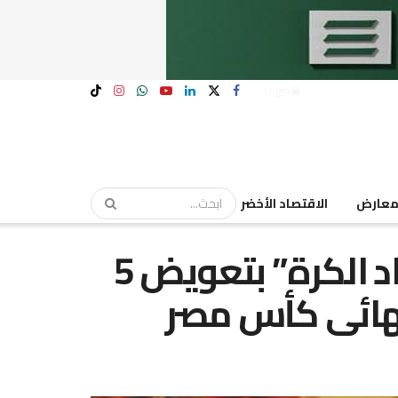
Login
عارض
الاقتصاد الأخضر
“بريزينتيشن” تطالب “اتحاد الكرة” بتعويض 5
نهائى كأس مصر