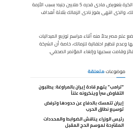
طالبت الشركة الراعية لمسابقات اتحاد الكرة «بريزينتيشن»، اتحاد الكرة بتعويض مادى قدره 5 ملايين جنيه؛ بسبب الأزمة
لك، والذى انتهى بفوز نادى الزمالك بثلاثة أهداف
ع علم مصر بدلاً منه أثناء مراسم توزيع الميداليات
ا وعدم تنظيم احتفالية للزمالك، خاصة أن الشركة
موضوعات
متعلقة
“ترامب” يتهم قادة إيران بالمراوغة: يطلبون
التفاوض سراً وينكرونه علناً
إيران تتمسك بالدفاع عن حدودها وترفض
توسيع نطاق الحرب
رئيس الوزراء يناقش الضوابط والمحددات
المقترحة لموسم الحج المقبل