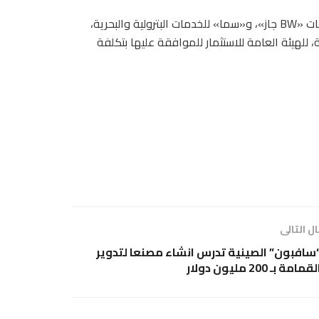
وأرسلت إدارة المنطقة الحرة 3 طلبات استثمارية تقدمت بها شركات «BW جاز»، و«سما» للخدمات البترولية والبحرية،
هيئة العامة للاستثمار للموافقة عليها بتكلفة
ل التالى
سافبون” الصينية تدرس انشاء مصنعا لتدوير
قمامة بـ 200 مليون دولار