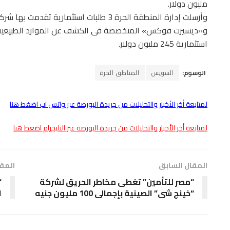
مليون دولار.
و«ديسيرت فوكس» المتخصصة فى الكشف عن الموارد الطبيعية، لل
استثمارية 245 مليون دولار.
الوسوم:
السويس
المناطق الحرة
لمتابعة أخر الأخبار والتحليلات من جريدة البورصة عبر واتس اب اضغط هنا
لمتابعة أخر الأخبار والتحليلات من جريدة البورصة عبر التليجرام اضغط هنا
المقال السابق
المقا
“مصر للتأمين” تغطى مخاطر الحريق لشركة
“
“خينج شى” الصينية بإجمالى 100 مليون جنيه
ال