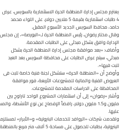
يعتزم مجلس إدارة المنطقة الحرة الاستثمارية بالسويس، عرض
4 طلبات استثمارية بقيمة 5 ملايين دولار، على اللواء محمد
حامد، محافظ السويس الجديد الأسبوع المقبل.
وقال مختار رضوان، رئيس المنطقة الحرة لـ«البورصة»، إن مجلس
الإدارة وافق بشكل مبدئى على الطلبات المقدمة.
وأضاف: «بعد موافقة مجلس إدارة المنطقة الحرة بشكل
مبدئي، سيتم عرض الطلبات على محافظة السويس بعد العيد
للبت فيها».
وأوضح أن «المنطقة الحرة» ستشكل لجنة فنية خاصة للبت فى
العروض الفنية والمالية للمشروعات الأربعة، فور موافقة
المحافظة على الدراسات المقدمة للمشروعات.
وأشار «رضوان» إلى أن استثمارات المشروع الواحد تتراوح بين
مليون و1.5 مليون دولار، رافضاً الإفصاح عن نوع الأنشط
عليها.
وتقدمت شركات «الروافد للخدمات البترولية» و«الأبرار» لمستلز