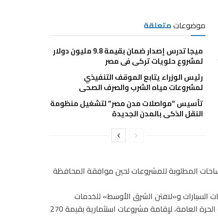
موضوعات
متعلقة
ميجا تدرس إصدار ضمان بقيمة 9.8 مليون دولار
لمشروع حلويات تركى فى مصر
رئيس الوزراء يتابع الموقف التنفيذي
لمشروعات مياه الشرب والصرف الصحي
تأسيس “مواصلات مدن مصر” لتشغيل منظومة
النقل الذكي بالمدن الجديدة
ة، والمساحات المطلوبة للمشروعات لحين موافقة المحافظة
مات السيارات و«لافتن الشرق الأوسط» للخدمات
البترولية، بطلبات للحصول على مساحة 5 آلاف متر مربع بالمنطقة الحرة العامة، لإقامة مشروعات استثمارية بقيمة 270