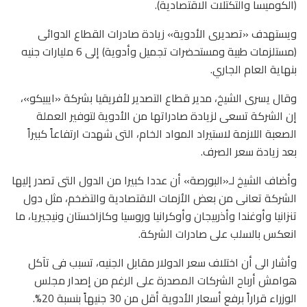
(الكوميسا والتكتلات الاقتصادية).
ويستهدف «تصديرى الأدوية» زيادة صادرات القطاع الدوائى
(مستلزمات طبية ومستحضرات تجميل وأدوية) إلى 6 مليارات جنيه
بنهاية العام الجاري.
وقال يسرى الشيخ، مدير قطاع التصدير لأفريقيا بشركة «ايبيكو»،
إن الشركة تسعى لزيادة صادراتها من الأدوية لتوفير العملة
الصعبة اللازمة لاستيراد المواد الخام، التى شهدت ارتفاعاً كبيراً
بعد زيادة سعر الصرف.
وأضاف الشيخ لـ«البورصة» أن عددا كبيرا من الدول التى تصدر إليها
الشركة تعانى من بعض الأزمات الاقتصادية والتضخم، مثل دول
تنزانيا وأوغندا وأذربيجان وأوكرانيا وروسيا وكازاخستان ونيجيريا، ما
انعكس بالسلب على صادرات الشركة.
وأشار الى أن اختلاف سعر الدولار مقابل الجنيه، تسبب فى تآكل
هوامش أرباح الشركات المصدرة على الرغم من إصدار مجلس
الوزراء قراراً برفع أسعار الأدوية أقل من 30 جنيهاً بنسبة 20%.