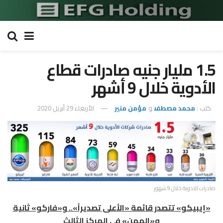
1.5 مليار جنيه صادرات قطاع
الأدوية خلال 9 أشهر
كتب :
محمد مصطفى
و
مؤمن منير
الأربعاء 29 أبريل 2020
صادرات الادوية خلال 9 شهور
«إيبيكو» تتصدر قائمة «الأعلى تصديراً».. و«فاركو» ثانية
و«المهن» فى المركز الثالث