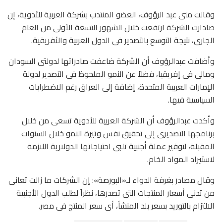
وقالت منى عبد الرؤوف، العضو المنتدب بشركة العربية للأدوية، إن
صادارت الشركة ارتفعت خلال الشهور التسعة الأولى من العام
الجارى، نتيجة التوسع بالتصدير فى الدول العربية والأفريقية.
وأضافت عبدالرؤوف أن الشركة ضاعفت صادراتها لدولتى السودان
ومالى فى إفريقيا، فضلاً عن النمو الملحوظ فى التصدير لدولة
الإمارات العربية المتحدة، إضافة إلى العراق رغم الاضطرابات
السياسية فيها.
وأكدت عبدالرؤوف أن الشركة العربية للأدوية تسعى من خلال
برنامجها التصديرى إلى تحقيق نفس وتيرة النمو خلال السنوات
المقبلة، لتوفير عملة أجنبية تلبى احتياجاتها الدولارية اللازمة
لاستيراد المواد الخام.
وقال مصادر بغرفة الدواء لـ«البورصة»: إن الشركات ما زالت تعانى
من تدنى أسعار المنتجات التى تصدرها، نظراً لطلب الدول الأجنبية
الالتزام بالتوريد بسعر بلد المنشأ، أى سعر المنتج فى مصر.