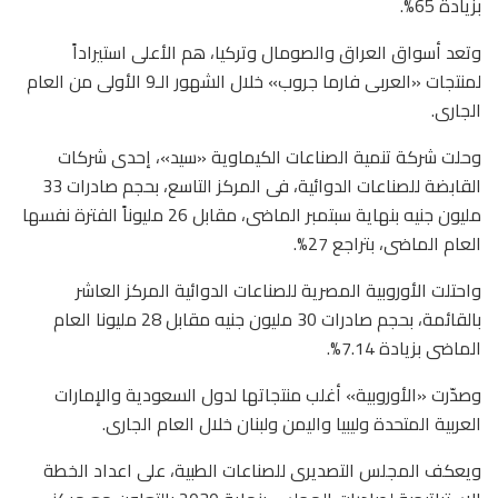
بزيادة 65%.
وتعد أسواق العراق والصومال وتركيا، هم الأعلى استيراداً
لمنتجات «العربى فارما جروب» خلال الشهور الـ9 الأولى من العام
الجارى.
وحلت شركة تنمية الصناعات الكيماوية «سيد»، إحدى شركات
القابضة للصناعات الدوائية، فى المركز التاسع، بحجم صادرات 33
مليون جنيه بنهاية سبتمبر الماضى، مقابل 26 مليوناً الفترة نفسها
العام الماضى، بتراجع 27%.
واحتلت الأوروبية المصرية للصناعات الدوائية المركز العاشر
بالقائمة، بحجم صادرات 30 مليون جنيه مقابل 28 مليونا العام
الماضى بزيادة 7.14%.
وصدّرت «الأوروبية» أغلب منتجاتها لدول السعودية والإمارات
العربية المتحدة وليبيا واليمن ولبنان خلال العام الجارى.
ويعكف المجلس التصديرى للصناعات الطبية، على اعداد الخطة