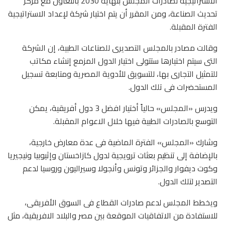
الاستراتيجية لصادرات المجلس بنهاية 2030 بالتعاون مع مركز
تحديث الصناعة، ومن المقرر أن يتم اختيار شركة لإعداد الاستراتيجية
الفترة المقبلة.
وقالت مصادر بالمجلس التصديرى للصناعات الطبية، إن الشركة
التى سيتم اختيارها ستتولى اختيار الدول المزمع إنشاء مكاتب
للتمثيل التجارى بها، للتسويق للأدوية المصرية ومتابعة تسجيل
المستحضرات فى تلك الدول.
ويدرس «المجلس» حالياً أختيار افضل 3 دول أفريقية، يمكن
التوسع بالصادرات الطبية فيها خلال الاعوام المقبلة.
وشارك «المجلس» الفترة الماضية فى عدة معارض خارجية،
بالإضافة إلى تنظيم بعثات ترويجية لدول كازاخستان وإثيوبيا ونيجيريا
وكوت ديفوار والجزائر وتونس وأنجولا وسيراليون وروسيا لدعم
التصدير لتلك الدول.
ويخطط المجلس لدعم صادرات القطاع فى السوق الأفريقى،
للاستفادة من الاتفاقيات الموقعة بين مصر والبلاد الافريقية، مثل