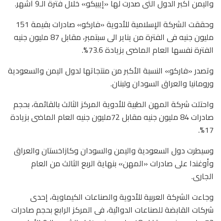
واليمن أكبر الدول التى صدرت لها «إيبيكو» خلال فترة الـ9 أشهر.
وحققت الشركة الإسلامية للأدوية «فاركو» صادرات بقيمة 151
مليون جنيه فى الفترة من يناير الى سبتمبر، مقابل 87 مليون جنيه
الفترة نفسها العام الماضى بزيادة 73.6%.
وتصدر «فاركو» النسبة الأكبر من منتجاتها لدول اليمن والسعودية
ورومانيا والعراق السودان ولبنان.
واحتلت شركة المهن الطبية للأدوية المركز الثالث بالقائمة، بحجم
صادرات 84 مليون جنيه مقابل 72مليون جنيه العام الماضى بزيادة
17%.
وسيطرت دول السعودية واليمن والسودان وكازاخستان والعراق
وأوغندا على صادرات «المهن» بنهاية الربع الثالث من العام
الجارى.
وجاءت الشركة العربية للأدوية والصناعات الكيماوية، إحدى
شركات القابضة للصناعات الدوائية، فى المركز الرابع بحجم صادرات