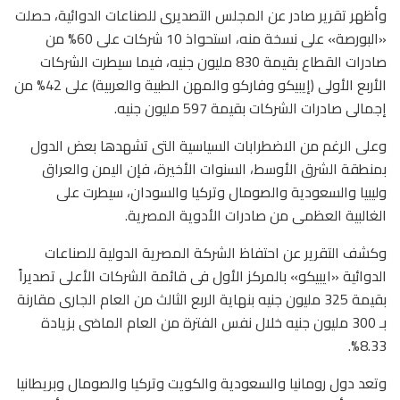
وأظهر تقرير صادر عن المجلس التصديرى للصناعات الدوائية، حصلت
«البورصة» على نسخة منه، استحواذ 10 شركات على 60% من
صادرات القطاع بقيمة 830 مليون جنيه، فيما سيطرت الشركات
الأربع الأولى (إيبيكو وفاركو والمهن الطبية والعربية) على 42% من
إجمالى صادرات الشركات بقيمة 597 مليون جنيه.
وعلى الرغم من الاضطرابات السياسية التى تشهدها بعض الدول
بمنطقة الشرق الأوسط، السنوات الأخيرة، فإن اليمن والعراق
وليبيا والسعودية والصومال وتركيا والسودان، سيطرت على
الغالبية العظمى من صادرات الأدوية المصرية.
وكشف التقرير عن احتفاظ الشركة المصرية الدولية للصناعات
الدوائية «ايبيكو» بالمركز الأول فى قائمة الشركات الأعلى تصديراً
بقيمة 325 مليون جنيه بنهاية الربع الثالث من العام الجارى مقارنة
بـ 300 مليون جنيه خلال نفس الفترة من العام الماضى بزيادة
8.33%.
وتعد دول رومانيا والسعودية والكويت وتركيا والصومال وبريطانيا