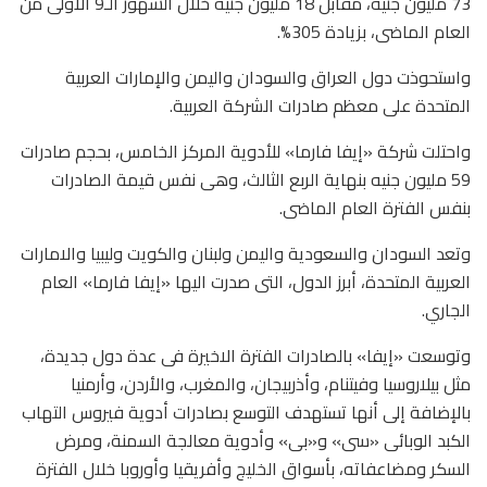
73 مليون جنيه، مقابل 18 مليون جنيه خلال الشهور الـ9 الأولى من
العام الماضى، بزيادة 305%.
واستحوذت دول العراق والسودان واليمن والإمارات العربية
المتحدة على معظم صادرات الشركة العربية.
واحتلت شركة «إيفا فارما» للأدوية المركز الخامس، بحجم صادرات
59 مليون جنيه بنهاية الربع الثالث، وهى نفس قيمة الصادرات
بنفس الفترة العام الماضى.
وتعد السودان والسعودية واليمن ولبنان والكويت وليبيا والامارات
العربية المتحدة، أبرز الدول، التى صدرت اليها «إيفا فارما» العام
الجاري.
وتوسعت «إيفا» بالصادرات الفترة الاخيرة فى عدة دول جديدة،
مثل بيلاروسيا وفيتنام، وأذربيجان، والمغرب، والأردن، وأرمنيا
بالإضافة إلى أنها تستهدف التوسع بصادرات أدوية فيروس التهاب
الكبد الوبائى «سى» و«بى» وأدوية معالجة السمنة، ومرض
السكر ومضاعفاته، بأسواق الخليج وأفريقيا وأوروبا خلال الفترة