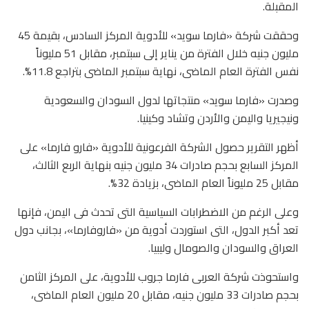
المقبلة.
وحققت شركة «فارما سويد» للأدوية المركز السادس، بقيمة 45
مليون جنيه خلال الفترة من يناير إلى سبتمبر، مقابل 51 مليوناً
نفس الفترة العام الماضى، نهاية سبتمبر الماضى بتراجع 11.8%.
وصدرت «فارما سويد» منتجاتها لدول السودان والسعودية
ونيجيريا واليمن والأردن وتشاد وكينيا.
أظهر التقرير حصول الشركة الفرعونية للأدوية «فارو فارما» على
المركز السابع بحجم صادرات 34 مليون جنيه بنهاية الربع الثالث،
مقابل 25 مليوناً العام الماضى، بزيادة 32%.
وعلى الرغم من الاضطرابات السياسية التى تحدث فى اليمن، فإنها
تعد أكبر الدول، التى استوردت أدوية من «فاروفارما»، بجانب دول
العراق والسودان والصومال وليبيا.
واستحوذت شركة العربى فارما جروب للأدوية، على المركز الثامن
بحجم صادرات 33 مليون جنيه، مقابل 20 مليون العام الماضى،