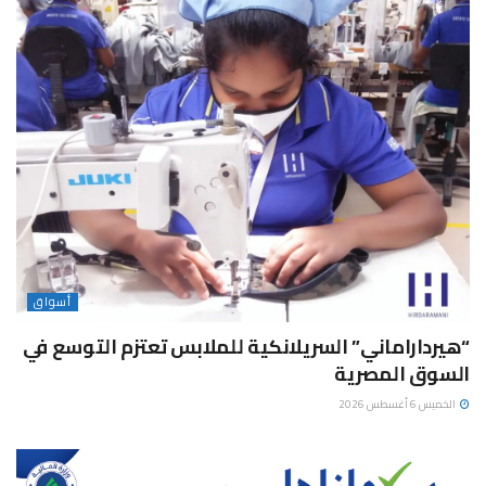
أسواق
“هيرداراماني” السريلانكية للملابس تعتزم التوسع في
السوق المصرية
الخميس 6 أغسطس 2026