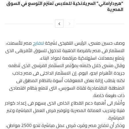
“هيرداراماني” السريلانكية للملابس تعتزم التوسع في السوق
المصرية
وصف حسين منسى، الرئيس التنفيذى لشركة
لافارج
مصر للأسمنت،
الاستثمار فى مصر بالفرصة الذهبية للدخول للسوق الأفريقى الذى
يتمتع بمعدلات استهلاكية مرتفعة لمواد البناء.
وقال منسى خلال كلمته بمؤتمر الاستثمار الفرنسى الذى تنظمه
جريدة الأهرام ابدو، اليوم، إن الاستثمار الداخلى فى مصر جاذب
لكنه يتطلب إزالة بعض المعوقات أسوة بالنظام المطبق فى
المنطقة الاقتصادية لقناة السويس، التى تتمتع بنظام اقتصادى
ذات طبيعة خاصة.
وأشار الى أهمية دعم القطاع الخاص الذى يسهم فى إعداد كوادر
فنية وتدريب العمالة المصرية وتوفير فرص العمل المباشرة وغير
المباشرة.
وذكر أن لافارج مصر وفرت فرص عمل مباشرة لنحو 2500 مواطن،