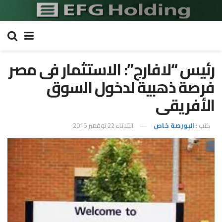
رئيس “لافارج”: الاستثمار فى مصر
فرصة ذهبية لدخول السوق
الأفريقى
كتب :
البورصة خاص
الثلاثاء 22 نوفمبر 2016