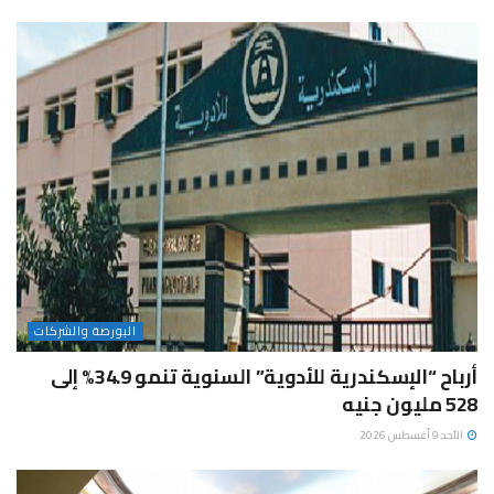
البورصة والشركات
أرباح “الإسكندرية للأدوية” السنوية تنمو 34.9% إلى
528 مليون جنيه
الأحد 9 أغسطس 2026