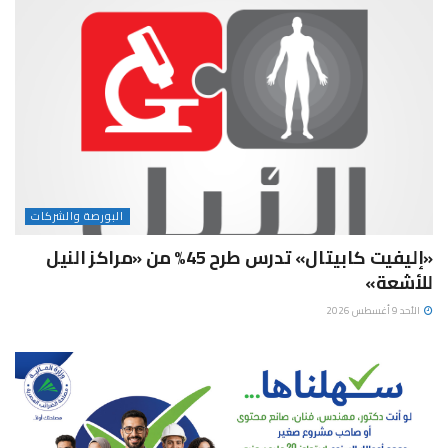
البورصة والشركات
«إليفيت كابيتال» تدرس طرح 45% من «مراكز النيل
للأشعة»
الأحد 9 أغسطس 2026