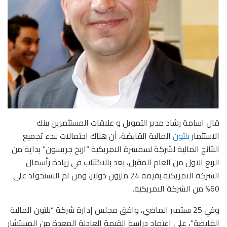
قال اسامة رشاد مدير التمويل و علاقات المستثمرين ببنك
الاستثمار
بلتون
المالية القابضة، أن هناك احتمالات لبدء تجميع
النتائج المالية لشركة لسمسرة الامريكية “اربخ جريسون” بداية من
الربع الاول من العام المقبل، بعد بالاكتتاب في زيادة رأسمال
الشركة الامريكية بقيمة 24 مليون دولار، ومن ثم الاستحواذ على
60% من الشركة الامريكية.
وفي 25 سبتمبر الماضي، وافق مجلس إدارة شركة “بلتون المالية
القابضة”، على اعتماد دراسة القيمة العادلة المعدة من المستشار