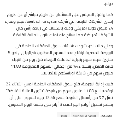
دولار.
كما وافق المجلس على الاستثمار، عن طريق مباشر أو عن طريق
إحدى الشركات التابعة، في شركة Auerbach Grayson مبلغ وقدره
24 مليون دولار امريكي وذلك بالاكتتاب في زيادة رأس مال
الشركة الأمريكية مما سينتج عنه تملك بلتون المالية القابضة.
وعلى جانب اخر، شهدت شاشات سوق الصفقات الخاصة فى
البورصة المصرية ارتفاع عدد الاسهم المطلوب شرائها إلى نحو 5
ملايين سهم سهم بنهاية تعاملات الاربعاء قبل يوم من انتهاء
فترة العرض، بنسبة 42% من اجمالي الاسهم المعروضة 11.83
مليون سهم من شركة اوراسكوم للاتصالات.
قررت إدارة البورصة، فتح سوق الصفقات الخاصة امس الثلاثاء 22
نوفمبر لبيع 11.83 مليون سهم من شركة “بلتون المالية القابضة”
تمثل 7% من رأسمال الشركة بسعر 12.56 جنيه للسهم ، على أن
يستمر تسجيل أوامر البيع لمدة 3 أيام حتى جلسة اليوم الخميس.
الوسوم:
البورصة المصرية
بلتون