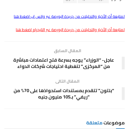
لمتابعة أخر الأخبار والتحليلات من جريدة البورصة عبر واتس اب اضغط هنا
لمتابعة أخر الأخبار والتحليلات من جريدة البورصة عبر التليجرام اضغط هنا
المقال السابق
عاجل- “الوزراء” يوجه بسرعة فتح اعتمادات مباشرة
من “المركزى” لتغطية احتياجات شركات الدواء
المقال التالى
“بلتون” تتقدم بمستندات استحواذها على 70% من
“ريفي” بـ105 مليون جنيه
موضوعات
متعلقة