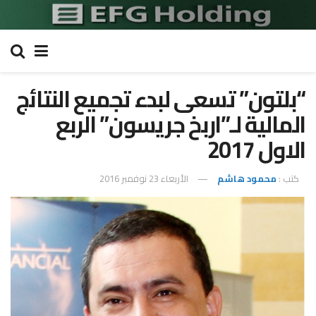
“بلتون” تسعى لبدء تجميع النتائج
المالية لـ”اربخ جريسون” الربع
الاول 2017
كتب :
محمود هاشم
الأربعاء 23 نوفمبر 2016