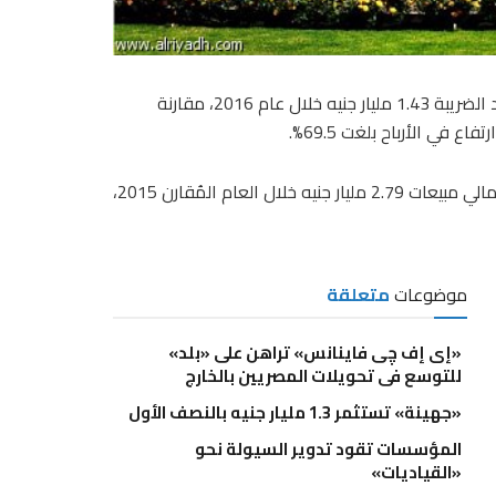
حققت شركة “سيدي كرير للبتروكيماويات” صافي أرباح معدلة بعد الضريبة 1.43 مليار جنيه خلال عام 2016، مقارنة
وبلغت مبيعات الشركة خلال العام نحو 3.42 مليار جنيه، مقابل إجمالي مبيعات 2.79 مليار جنيه خلال العام المُقارن 2015،
موضوعات
متعلقة
«إى إف چى فاينانس» تراهن على «بلد»
للتوسع فى تحويلات المصريين بالخارج
«جهينة» تستثمر 1.3 مليار جنيه بالنصف الأول
المؤسسات تقود تدوير السيولة نحو
«القياديات»