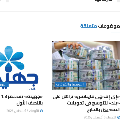
موضوعات
متعلقة
البورصة والشركات
البو
«إى إف چى فاينانس» تراهن على
«ج
«بلد» للتوسع فى تحويلات
بالنصف الأول
المصريين بالخارج
الأربعاء 5 أغسطس 2026
الأربعاء 5 أغسطس 2026