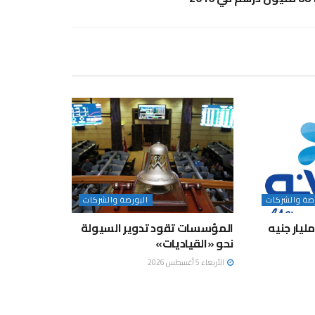
رصة والشركات
البورصة والشركات
هينة» تستثمر 1.3 مليار جنيه
المؤسسات تقود تدوير السيولة
نحو «القياديات»
الأربعاء 5 أغسطس 2026