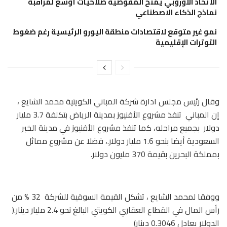
الاتحاد الأوروبي يمنح المفوضية صلاحيات أوسع لمراقبة
نماذج الذكاء الاصطناعي
نمو غير متوقع لاقتصادات منطقة اليورو الرئيسية رغم ضغوط
التوترات الإقليمية
وقال رئيس مجلس ادارة شركة المباني الكويتية محمد الشايع ،
إن المباني تنفذ مشروع الأفنيوز بمدينة الرياض بتكلفة 3.7 مليار
دولار بجميع مراحله، كما تنفذ مشروع الأفنيوز في مدينة الخبر
السعودية أيضا بنحو 1.6 مليار دولار.، فضلا عن مشروع مماثل
بمملكة البحرين بقيمة 370 مليون دولار.
ووفقا لمحمد الشايع ، تشكل القيمة السوقية للشركة 32 % من
رأس المال في القطاع العقاري الكويتي البالغ نحو 2.4 مليار دينار.(
الدولار يعادل 0.3046 دينار)