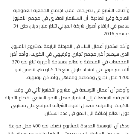
وأضاف الشايع في تصريحات، عقب اجتماع الجمعية العمومية
العادية وغير العادية، أن الاستثمار العقاري في مجمع الأفنيوز
ساهم في ارتفاع أصول شركة المباني لتبلغ مليار دينار، حتى 31
ديسمبر 2016.
وأكد استمرار أعمال البناء في المرحلة الرابعة لمشروع الأفنيوز،
الذي سيصبح أكبر مجمع تجاري وترفيهي في الكويت، وأحد أكبر
المجمعات في المنطقة والعالم بمساحة تأجيرية تبلغ نحو 370
ألف متر مربع على امتداد طولي يبلغ 1.5 كيلو متر، تتضمن نحو
1200 محل تجاري ومطاعم ومقاهي وأماكن ترفيهية.
وأوضح أن أعمال التوسعة في مشروع الأفنيوز تأتي في وقت
تشير فيه التوقعات إلى استمرار معدل النمو السنوي لقطاع التجزئة
بالكويت، والمرتبط بمعدل القوة الشرائية المرتفع على مستوى
دول العالم إضافة الى النمو في عدد السكان.
وذكر أن التوسعة الجديدة للمشروع تضيف نحو 400 محل موزعة
على عدد من المناطق الجديدة وهي اليكترا والفوروم وجراند بلازا