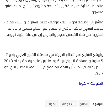
والجاردنز والأركيدز، إضافة إلى توسعة مشروع “برستيج” جراند افنيو
والسوق.
وأشار إلى إضافة نحو 5 آلاف موقف جديد للسيارات وإنشاء مداخل
جديدة لتسهل حركة الدخول والخروج مع افتتاح فندقي والدورف
استوريا، من فئة الخمس نجوم والجاردن إن من فئة الأربع نجوم.
وتوقع الشايع نمو قطاع التجزئة في منطقة الخليج العربي بنحو 7
% سنويا وبمساحة تتراوح بين 6 و7 ملايين متر مربع حتى عام 2018
بشكل عام، في حين أن النمو المتوقع في السوق المحلي يبلغ نحو
6.7%.
الكويت – كونا
الوسوم:
الخليج
السعودية
الكويت