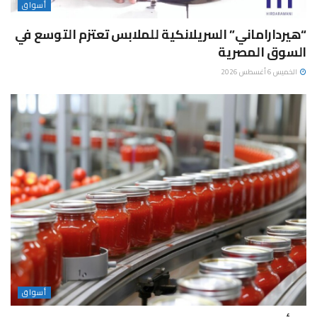
أسواق
“هيرداراماني” السريلانكية للملابس تعتزم التوسع في
السوق المصرية
الخميس 6 أغسطس 2026
أسواق